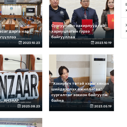
Сургуулийн захирлуудтай
саг дарга нарт
хариуцлагын гэрээ
ргүүллээ
байгууллаа
2023.10.23
2023.10.19
“Хохирогч төвтэй хэрэг хянан
шийдвэрлэх ажиллагаа”
сургалтыг зохион байгуулж
Э_АНЗААР
байна
2023.08.23
2023.05.19