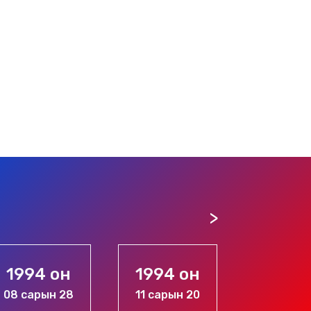
1994 он
1994 он
1996 
08 сарын 28
11 сарын 20
10 сары