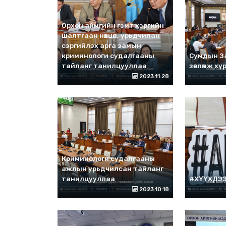
Орхон аймгийн гэмт хэргийн
шалтгаан нөхцөл, урьдчилан
сэргийлэх арга замын
криминологи судалгааны
Сумдын За
тайланг танилцууллаа
зөвлөмж хү
2023.11.28
Криминологи судалгааны
ажлын урьдчилсан тайланг
танилцууллаа
#ХҮҮХДЭ
2023.10.18