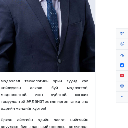
Мэдээлэл технологийн эрин зуунд хөл
нийлүүлэн алхаж буй мэдлэгтэй,
мэдээлэлтэй, үнэт зүйлтэй, хөгжих
тэмүүлэлтэй ЭРДЭНЭТ хотын иргэн таньд энэ
өдрийн мэндийг хүргэе!
Орхон аймгийн эдийн засаг, нийгмийн
асуудлыг бие даан шийдвэрлэх, ардчилал,