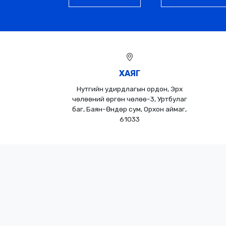
ХАЯГ
Нутгийн удирдлагын ордон, Эрх
чөлөөний өргөн чөлөө-3, Уртбулаг
баг, Баян-Өндөр сум, Орхон аймаг,
61033