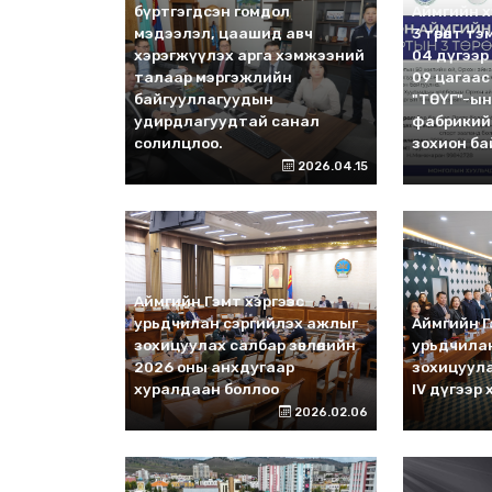
бүртгэгдсэн гомдол
Аймгийн 
мэдээлэл, цаашид авч
3 төрөлт 
хэрэгжүүлэх арга хэмжээний
04 дүгээр
талаар мэргэжлийн
09 цагаас
байгууллагуудын
"ТӨҮГ"-ы
удирдлагуудтай санал
фабрикий
солилцлоо.
зохион ба
2026.04.15
Аймгийн Гэмт хэргээс
урьдчилан сэргийлэх ажлыг
Аймгийн Г
зохицуулах салбар зөвлөлийн
урьдчила
2026 оны анхдугаар
зохицуула
хуралдаан боллоо
IV дүгээр
2026.02.06