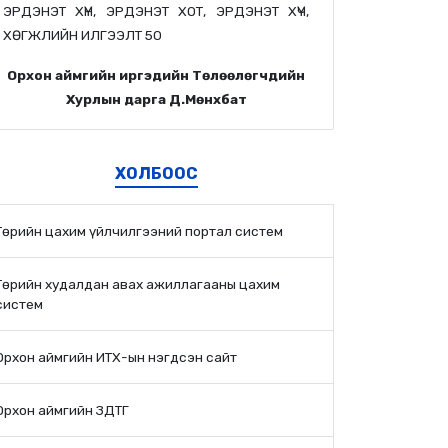
ЭРДЭНЭТ ХҮН, ЭРДЭНЭТ ХОТ, ЭРДЭНЭТ ХҮЧ,
ХӨГЖЛИЙН ИЛГЭЭЛТ 50
Орхон аймгийн иргэдийн Төлөөлөгчдийн
Хурлын дарга Д.Мөнхбат
ХОЛБООС
Төрийн цахим үйлчилгээний портал систем
Төрийн худалдан авах ажиллагааны цахим
систем
Орхон аймгийн ИТХ-ын нэгдсэн сайт
Орхон аймгийн ЗДТГ