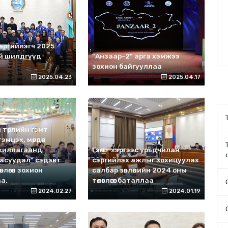
сэргийлэгч 2025
й шилдгүүд
"Анзаар-2" арга хэмжээ
зохион байгууллаа
2025.04.23
2025.04.17
 төрлийн гэмт
эмцэх, мөрдөн
жиллагаанд
Гэмт хэргээс урьдчилан
асуудал” сэдэвт
сэргийлэх ажлыг зохицуулах
влөгөөн зохион
салбар зөвлөлийн 2024 оны
а.
төлөвлөгөөг баталлаа
2024.02.27
2024.01.19