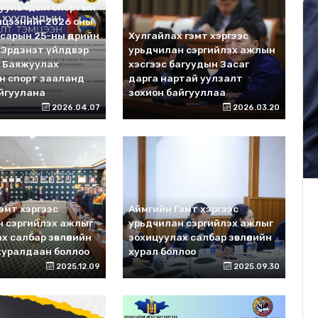
хуульчдын спортын
тэмцээнийг 2026 оны
 сарын 25-ны өдрийн
Хулгайлах гэмт хэргээс
 Эрдэнэт үйлдвэр
урьдчилан сэргийлэх ажлын
н Баяжуулах
хэсгээс багуудын Засаг
н спорт зааланд
дарга нартай уулзалт
йгуулана
зохион байгууллаа
2026.04.07
2026.03.20
эмт хэргээс
Аймгийн Гэмт хэргээс
н сэргийлэх ажлыг
урьдчилан сэргийлэх ажлыг
х салбар зөвлөлийн
зохицуулах салбар зөвлөлийн
 хуралдаан боллоо
хурал боллоо
2025.12.09
2025.09.30