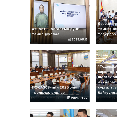
Өсвөрийн 
Хяналт, шалгалтын дүнг
тэмцээни
танилцууллаа
тодорлоо
2025.05.15
“Тодорхой
хэрэгтэй т
шалгах а
анхаарах 
ГХУСАЗСЗ-ийн 2025 оны
сургалт, зө
төлөвлөгөөг хэлэлцлээ
байгуулла
2025.01.29