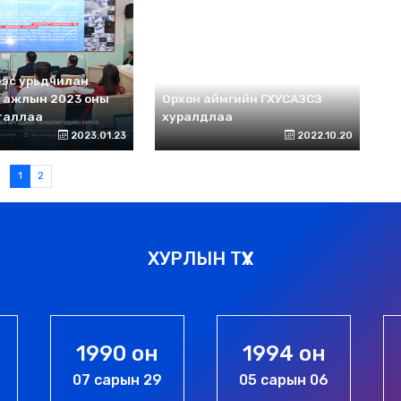
ээс урьдчилан
х ажлын 2023 оны
Орхон аймгийн ГХУСАЗСЗ
баталлаа
хуралдлаа
2023.01.23
2022.10.20
1
2
ХУРЛЫН ТҮҮХ
1990 он
1994 он
07 сарын 29
05 сарын 06