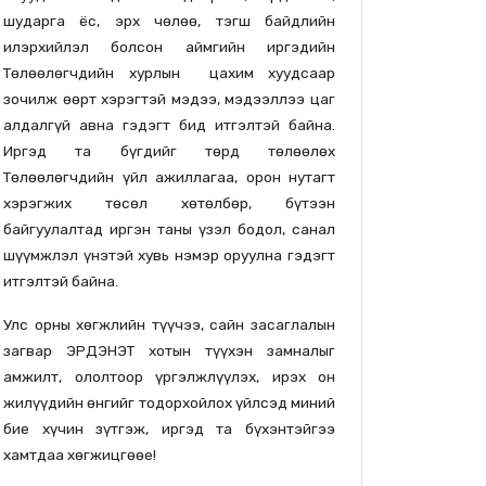
шударга ёс, эрх чөлөө, тэгш байдлийн
илэрхийлэл болсон аймгийн иргэдийн
Төлөөлөгчдийн хурлын цахим хуудсаар
зочилж өөрт хэрэгтэй мэдээ, мэдээллээ цаг
алдалгүй авна гэдэгт бид итгэлтэй байна.
Иргэд та бүгдийг төрд төлөөлөх
Төлөөлөгчдийн үйл ажиллагаа, орон нутагт
хэрэгжих төсөл хөтөлбөр, бүтээн
байгуулалтад иргэн таны үзэл бодол, санал
шүүмжлэл үнэтэй хувь нэмэр оруулна гэдэгт
итгэлтэй байна.
Улс орны хөгжлийн түүчээ, сайн засаглалын
загвар ЭРДЭНЭТ хотын түүхэн замналыг
амжилт, ололтоор үргэлжлүүлэх, ирэх он
жилүүдийн өнгийг тодорхойлох үйлсэд миний
бие хүчин зүтгэж, иргэд та бүхэнтэйгээ
хамтдаа хөгжицгөөе!