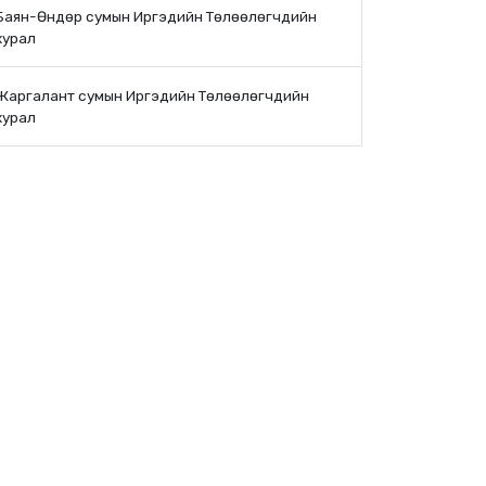
Баян-Өндөр сумын Иргэдийн Төлөөлөгчдийн
хурал
Жаргалант сумын Иргэдийн Төлөөлөгчдийн
хурал