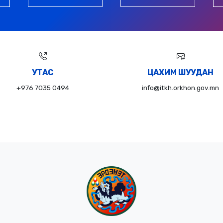
УТАС
ЦАХИМ ШУУДАН
+976 7035 0494
info@itkh.orkhon.gov.mn