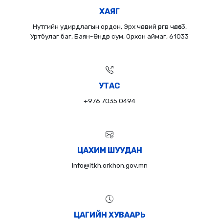
ХАЯГ
Нутгийн удирдлагын ордон, Эрх чөлөөний өргөн чөлөө-3,
Уртбулаг баг, Баян-Өндөр сум, Орхон аймаг, 61033
УТАС
+976 7035 0494
ЦАХИМ ШУУДАН
info@itkh.orkhon.gov.mn
ЦАГИЙН ХУВААРЬ