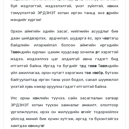
буй мэдлэгтэй, мэдээлэлтэй, үнэт зүйлтэй, хөгжих
тэмүүлэлтэй ЭРДЭНЭТ хотын иргэн таньд энэ өдрийн
мэндийг хүргэе!
Орхон аймгийн эдийн засаг, нийгмийн асуудлыг бие
даан шийдвэрлэх, ардчилал, шударга ёс, эрх чөлөө, тэгш
байдлийн илэрхийлэл болсон аймгийн иргэдийн
Төлөөлөгчдийн хурлын цахим хуудсаар зочилж өөрт хэрэгтэй
мэдээ, мэдээллээ цаг алдалгүй авна гэдэгт бид
итгэлтэй байна. Иргэд та бүгдийг төрд төлөөлөх Төлөөлөгчдийн
үйл ажиллагаа, орон нутагт хэрэгжих төсөл хөтөлбөр, бүтээн
байгуулалтад иргэн таны үзэл бодол, санал шүүмжлэл
үнэтэй хувь нэмэр оруулна гэдэгт итгэлтэй байна.
Улс орны хөгжлийн түүчээ, сайн засаглалын загвар
ЭРДЭНЭТ хотын түүхэн замналыг амжилт, ололтоор
үргэлжлүүлэх, ирэх он жилүүдийн өнгийг тодорхойлох
үйлсэд миний бие хүчин зүтгэж, иргэд та бүхэнтэйгээ
хамтдаа хөгжицгөөе!