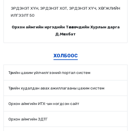
ЭРДЭНЭТ ХҮН, ЭРДЭНЭТ ХОТ, ЭРДЭНЭТ ХҮЧ, ХӨГЖЛИЙН
ИЛГЭЭЛТ 50
Орхон аймгийн иргэдийн Төлөөлөгчдийн Хурлын дарга
Д.Мөнхбат
ХОЛБООС
Төрийн цахим үйлчилгээний портал систем
Төрийн худалдан авах ажиллагааны цахим систем
Орхон аймгийн ИТХ-ын нэгдсэн сайт
Орхон аймгийн ЗДТГ