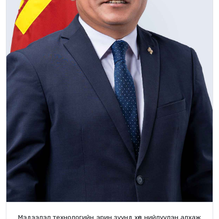
Мэдээлэл технологийн эрин зуунд хөл нийлүүлэн алхаж