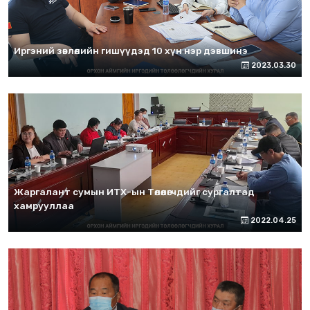
Иргэний зөвлөлийн гишүүдэд 10 хүн нэр дэвшинэ
2023.03.30
Жаргалант сумын ИТХ-ын Төлөөлөгчдийг сургалтад
хамрууллаа
2022.04.25