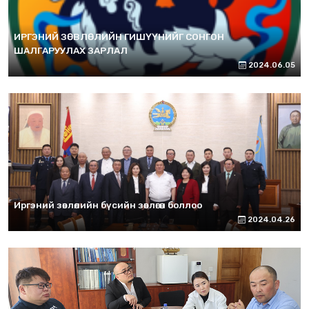
ИРГЭНИЙ ЗӨВЛӨЛИЙН ГИШҮҮНИЙГ СОНГОН
ШАЛГАРУУЛАХ ЗАРЛАЛ
2024.06.05
Иргэний зөвлөлийн бүсийн зөвлөгөөн боллоо
2024.04.26