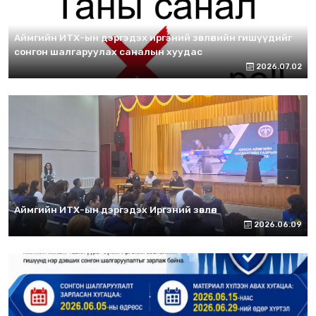
Аймгийн ИТХ-ын дэргэдэх иргэний зөвлөлийн гишүүдийг
сонгон шалгаруулах саналын хуудас
2026.07.02
Аймгийн ИТХ-ын дэргэдэх Иргэний зөвлөл
2026.06.09