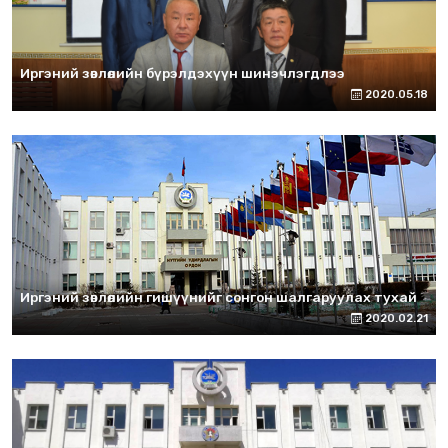
Иргэний зөвлөлийн бүрэлдэхүүн шинэчлэгдлээ
2020.05.18
Иргэний зөвлөлийн гишүүнийг сонгон шалгаруулах тухай
2020.02.21