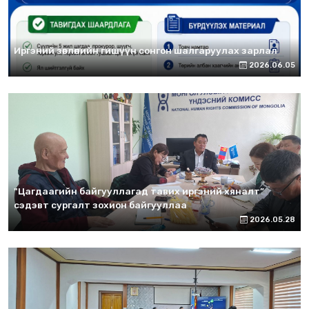
Иргэний зөвлөлийн гишүүн сонгон шалгаруулах зарлал
2026.06.05
"Цагдаагийн байгууллагад тавих иргэний хяналт”
сэдэвт сургалт зохион байгууллаа
2026.05.28