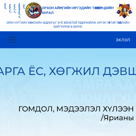
ОРХОН АЙМГИЙН ИРГЭДИЙН ТӨЛӨӨЛӨГЧДИЙН
ХУРАЛ
ОРОН НУТГИЙН ХӨГЖЛИЙН БОДЛОГЫГ ЗҮЙ ЗОХИСТОЙ ТОДОРХОЙЛЖ, ИРГЭН ТӨВТЭЙ ТӨЛӨӨЛЛИЙН
БАЙГУУЛЛАГА БОЛНО.
ЭХЛЭЛ
Previous
Nex