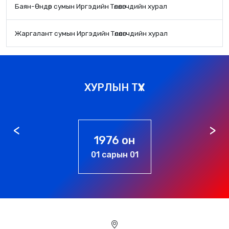
Баян-Өндөр сумын Иргэдийн Төлөөлөгчдийн хурал
Жаргалант сумын Иргэдийн Төлөөлөгчдийн хурал
ХУРЛЫН ТҮҮХ
1976 он
01 сарын 01