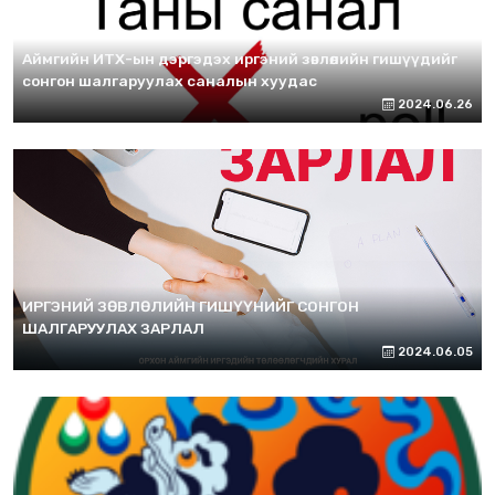
Аймгийн ИТХ-ын дэргэдэх иргэний зөвлөлийн гишүүдийг
сонгон шалгаруулах саналын хуудас
2024.06.26
ИРГЭНИЙ ЗӨВЛӨЛИЙН ГИШҮҮНИЙГ СОНГОН
ШАЛГАРУУЛАХ ЗАРЛАЛ
2024.06.05