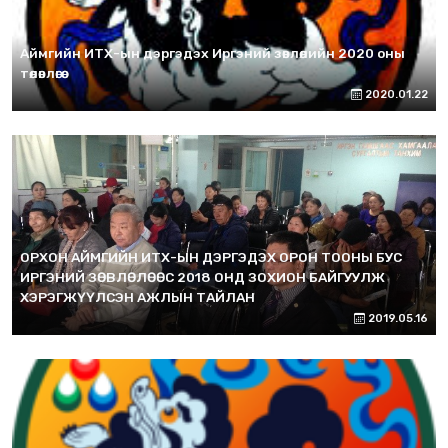
Аймгийн ИТХ-ын дэргэдэх Иргэний зөвлөлийн 2020 оны
төлөвлөгөө
2020.01.22
ОРХОН АЙМГИЙН ИТХ-ЫН ДЭРГЭДЭХ ОРОН ТООНЫ БУС
ИРГЭНИЙ ЗӨВЛӨЛӨӨС 2018 ОНД ЗОХИОН БАЙГУУЛЖ
ХЭРЭГЖҮҮЛСЭН АЖЛЫН ТАЙЛАН
2019.05.16