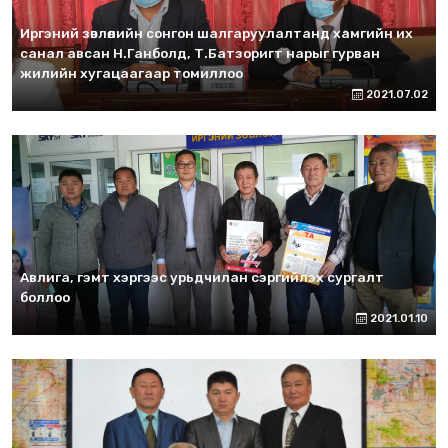
Иргэний зөвлөлийн сонгон шалгаруулалтанд хамгийн их
санал авсан Н.Ганболд, Т.Батзоригт нарыг гурван
жилийн хугацаагаар томиллоо
2021.07.02
Авлига, гэмт хэргээс урьдчилан сэргийлэх сургалт
боллоо
2021.01.10