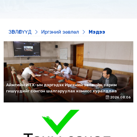
ЗӨВЛӨЛҮҮД
Иргэний зөвлөл
Мэдээ
Аймгийн ИТХ-ын дэргэдэх Иргэний зөвлөлийн зарим
гишүүдийг сонгон шалгаруулах комисс хуралдлаа
2026.08.06