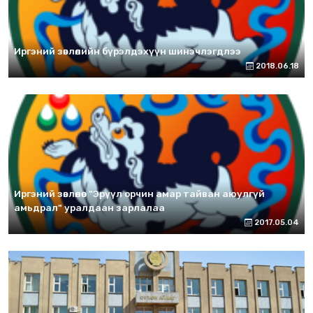
Иргэний зөвлөлийн бүрэлдэхүүн шинэчлэгдлээ
2018.06.18
Иргэний зөвлөлөөс "Эрүүл орчин амар тайван аюулгүй
амьдрал" уралдаан зарлалаа
2017.05.04