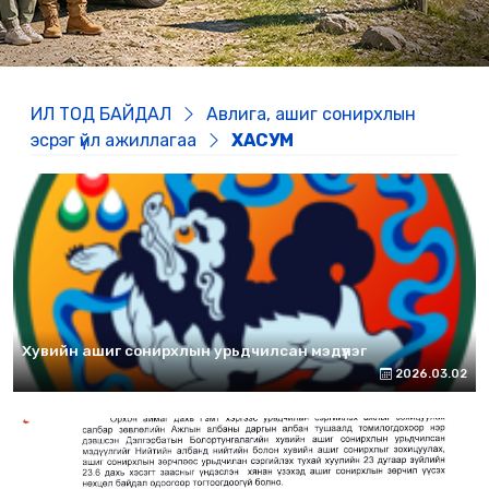
ИЛ ТОД БАЙДАЛ
Авлига, ашиг сонирхлын
эсрэг үйл ажиллагаа
ХАСУМ
Хувийн ашиг сонирхлын урьдчилсан мэдүүлэг
2026.03.02