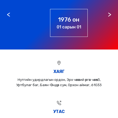
1976 он
01 сарын 01
ХАЯГ
Нутгийн удирдлагын ордон, Эрх чөлөөний өргөн чөлөө-3,
Уртбулаг баг, Баян-Өндөр сум, Орхон аймаг, 61033
УТАС