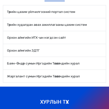
Төрийн цахим үйлчилгээний портал систем
Төрийн худалдан авах ажиллагааны цахим систем
Орхон аймгийн ИТХ-ын нэгдсэн сайт
Орхон аймгийн ЗДТГ
Баян-Өндөр сумын Иргэдийн Төлөөлөгчдийн хурал
Жаргалант сумын Иргэдийн Төлөөлөгчдийн хурал
ХУРЛЫН ТҮҮХ