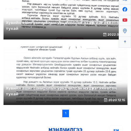
Хувийн ашиг сонирхлын урьдчилсан мэдүүлгийг хянасан
тухай
2022.07.19
Хувийн ашиг сонирхлын урьдчилсан мэдүүлэг хянасан
тухай
2020.12.15
1
МЭНДЧИЛГЭЭ
EN