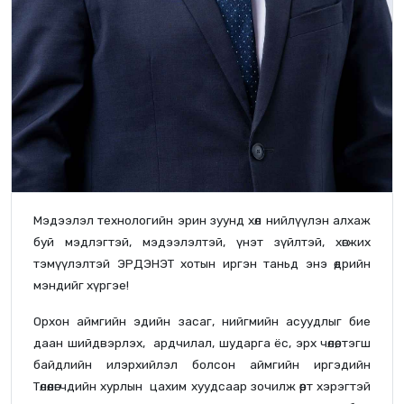
Мэдээлэл технологийн эрин зуунд хөл нийлүүлэн алхаж
буй мэдлэгтэй, мэдээлэлтэй, үнэт зүйлтэй, хөгжих
тэмүүлэлтэй ЭРДЭНЭТ хотын иргэн таньд энэ өдрийн
мэндийг хүргэе!
Орхон аймгийн эдийн засаг, нийгмийн асуудлыг бие
даан шийдвэрлэх, ардчилал, шударга ёс, эрх чөлөө, тэгш
байдлийн илэрхийлэл болсон аймгийн иргэдийн
Төлөөлөгчдийн хурлын цахим хуудсаар зочилж өөрт хэрэгтэй