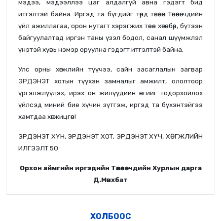
мэдээ, мэдээллээ цаг алдалгүй авна гэдэгт бид
итгэлтэй байна. Иргэд та бүгдийг төрд төлөөлөх Төлөөлөгчдийн
үйл ажиллагаа, орон нутагт хэрэгжих төсөл хөтөлбөр, бүтээн
байгуулалтад иргэн таны үзэл бодол, санал шүүмжлэл
үнэтэй хувь нэмэр оруулна гэдэгт итгэлтэй байна.
Улс орны хөгжлийн түүчээ, сайн засаглалын загвар
ЭРДЭНЭТ хотын түүхэн замналыг амжилт, ололтоор
үргэлжлүүлэх, ирэх он жилүүдийн өнгийг тодорхойлох
үйлсэд миний бие хүчин зүтгэж, иргэд та бүхэнтэйгээ
хамтдаа хөгжицгөөе!
ЭРДЭНЭТ ХҮН, ЭРДЭНЭТ ХОТ, ЭРДЭНЭТ ХҮЧ, ХӨГЖЛИЙН
ИЛГЭЭЛТ 50
Орхон аймгийн иргэдийн Төлөөлөгчдийн Хурлын дарга
Д.Мөнхбат
ХОЛБООС