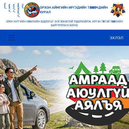
ОРХОН АЙМГИЙН ИРГЭДИЙН ТӨЛӨӨЛӨГЧДИЙН
ХУРАЛ
ОРОН НУТГИЙН ХӨГЖЛИЙН БОДЛОГЫГ ЗҮЙ ЗОХИСТОЙ ТОДОРХОЙЛЖ, ИРГЭН ТӨВТЭЙ ТӨЛӨӨЛЛИЙН
БАЙГУУЛЛАГА БОЛНО.
ЭХЛЭЛ
Previous
Nex