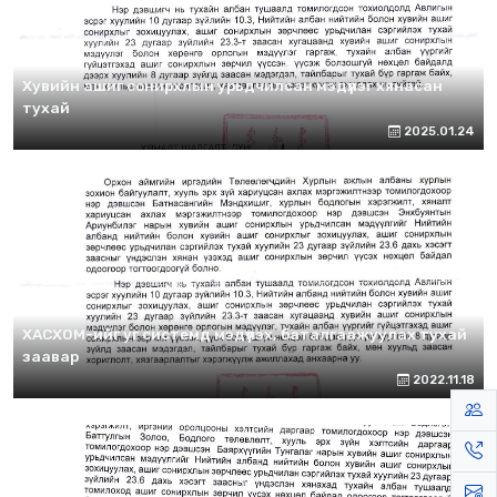
Хувийн ашиг сонирхлын урьдчилсан мэдүүлэг хянасан
тухай
2025.01.24
ХАСХОМ-ийг уг системд мэдүүлэх, баталгаажуулах тухай
заавар
2022.11.18