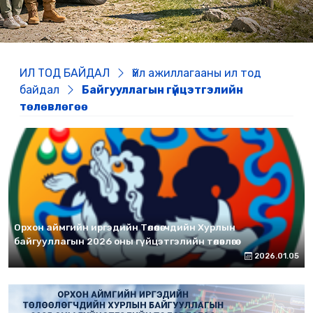
ИЛ ТОД БАЙДАЛ
Үйл ажиллагааны ил тод
байдал
Байгууллагын гүйцэтгэлийн
төлөвлөгөө
Орхон аймгийн иргэдийн Төлөөлөгчдийн Хурлын
байгууллагын 2026 оны гүйцэтгэлийн төлөвлөгөө
2026.01.05