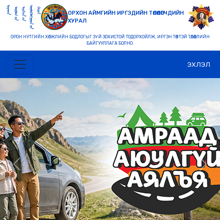
ОРХОН АЙМГИЙН ИРГЭДИЙН ТӨЛӨӨЛӨГЧДИЙН
ХУРАЛ
ОРОН НУТГИЙН ХӨГЖЛИЙН БОДЛОГЫГ ЗҮЙ ЗОХИСТОЙ ТОДОРХОЙЛЖ, ИРГЭН ТӨВТЭЙ ТӨЛӨӨЛЛИЙН
БАЙГУУЛЛАГА БОЛНО.
ЭХЛЭЛ
Previous
Nex