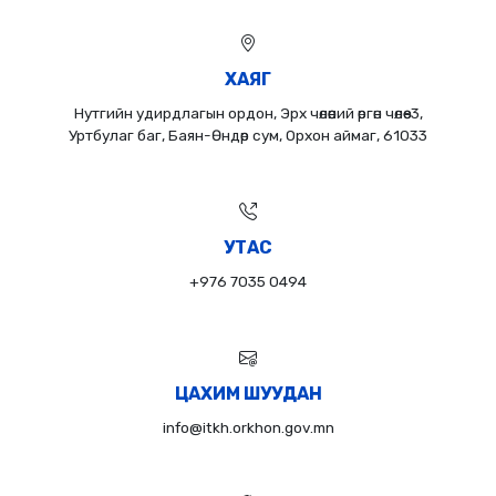
ХАЯГ
Нутгийн удирдлагын ордон, Эрх чөлөөний өргөн чөлөө-3,
Уртбулаг баг, Баян-Өндөр сум, Орхон аймаг, 61033
УТАС
+976 7035 0494
ЦАХИМ ШУУДАН
info@itkh.orkhon.gov.mn