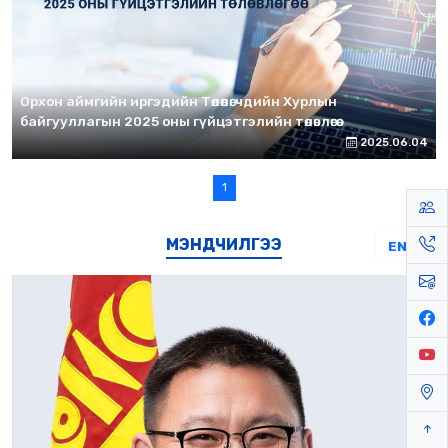
Орхон аймгийн иргэдийн Төлөөлөгчдийн Хурлын
байгууллагын 2025 оны гүйцэтгэлийн төлөвлөгөө
2025.06.04
1
МЭНДЧИЛГЭЭ
EN