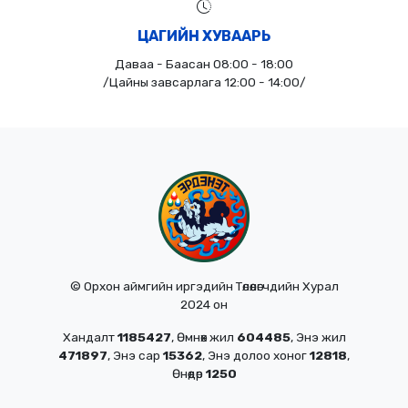
ЦАГИЙН ХУВААРЬ
Даваа - Баасан 08:00 - 18:00
/Цайны завсарлага 12:00 - 14:00/
© Орхон аймгийн иргэдийн Төлөөлөгчдийн Хурал
2024 он
Хандалт
1185427
, Өмнөх жил
604485
, Энэ жил
471897
, Энэ сар
15362
, Энэ долоо хоног
12818
,
Өнөөдөр
1250