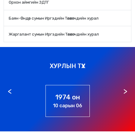
Орхон аймгийн ЗДТГ
Баян-Өндөр сумын Иргэдийн Төлөөлөгчдийн хурал
Жаргалант сумын Иргэдийн Төлөөлөгчдийн хурал
ХУРЛЫН ТҮҮХ
1976 он
01 сарын 01