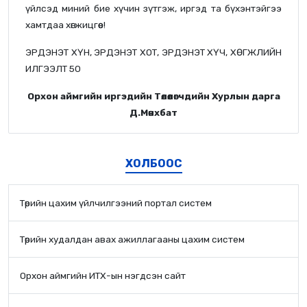
үйлсэд миний бие хүчин зүтгэж, иргэд та бүхэнтэйгээ
хамтдаа хөгжицгөөе!
ЭРДЭНЭТ ХҮН, ЭРДЭНЭТ ХОТ, ЭРДЭНЭТ ХҮЧ, ХӨГЖЛИЙН
ИЛГЭЭЛТ 50
Орхон аймгийн иргэдийн Төлөөлөгчдийн Хурлын дарга
Д.Мөнхбат
ХОЛБООС
Төрийн цахим үйлчилгээний портал систем
Төрийн худалдан авах ажиллагааны цахим систем
Орхон аймгийн ИТХ-ын нэгдсэн сайт