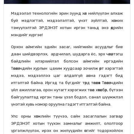
Мэдээлэл технологийн эрин зуунд хөл нийлүүлэн алхаж
буй мэдлэгтэй, мэдээлэлтэй, үнэт зүйлтэй, хөгжих
тэмүүлэлтэй ЭРДЭНЭТ хотын иргэн таньд энэ өдрийн
мэндийг хүргэе!
Орхон аймгийн эдийн засаг, нийгмийн асуудлыг бие
даан шийдвэрлэх, ардчилал, шударга ёс, эрх чөлөө, тэгш
байдлийн илэрхийлэл болсон аймгийн иргэдийн
Төлөөлөгчдийн хурлын цахим хуудсаар зочилж өөрт хэрэгтэй
мэдээ, мэдээллээ цаг алдалгүй авна гэдэгт бид
итгэлтэй байна. Иргэд та бүгдийг төрд төлөөлөх Төлөөлөгчдийн
үйл ажиллагаа, орон нутагт хэрэгжих төсөл хөтөлбөр, бүтээн
байгуулалтад иргэн таны үзэл бодол, санал шүүмжлэл
үнэтэй хувь нэмэр оруулна гэдэгт итгэлтэй байна.
Улс орны хөгжлийн түүчээ, сайн засаглалын загвар
ЭРДЭНЭТ хотын түүхэн замналыг амжилт, ололтоор
үргэлжлүүлэх, ирэх он жилүүдийн өнгийг тодорхойлох