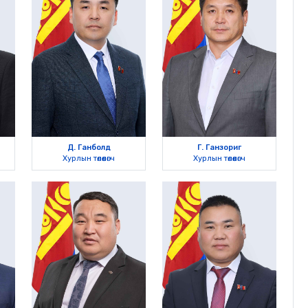
Д. Ганболд
Г. Ганзориг
Хурлын төлөөлөгч
Хурлын төлөөлөгч