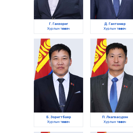
Г. Ганзориг
Д. Гантөмөр
Хурлын төлөөлөгч
Хурлын төлөөлөгч
Б. Зоригтбаяр
П. Лхагвасүрэн
Хурлын төлөөлөгч
Хурлын төлөөлөгч