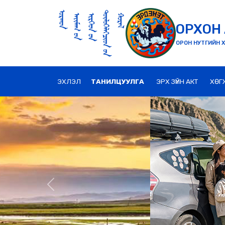
ОРХОН 
ОРОН НУТГИЙН Х
ЭХЛЭЛ
ТАНИЛЦУУЛГА
ЭРХ ЗҮЙН АКТ
ХӨГ
Previous