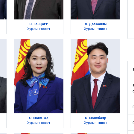
С. Ганцогт
Л. Давааням
Хурлын төлөөлөгч
Хурлын төлөөлөгч
О. Мөнх-Од
Б. Мөнхбаяр
Хурлын төлөөлөгч
Хурлын төлөөлөгч