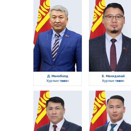
Д. Мөнхболд
Б. Мөнхдалай
Хурлын төлөөлөгч
Хурлын төлөөлөгч