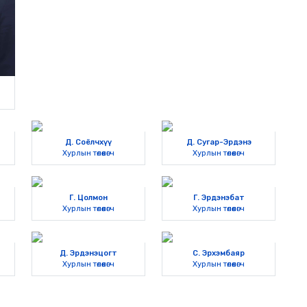
Д. Соёлчхүү
Д. Сугар-Эрдэнэ
Хурлын төлөөлөгч
Хурлын төлөөлөгч
Г. Цолмон
Г. Эрдэнэбат
Хурлын төлөөлөгч
Хурлын төлөөлөгч
Д. Эрдэнэцогт
С. Эрхэмбаяр
Хурлын төлөөлөгч
Хурлын төлөөлөгч