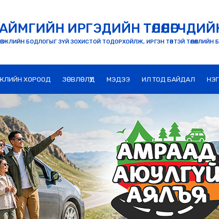
АЙМГИЙН ИРГЭДИЙН ТӨЛӨӨЛӨГЧДИЙ
ӨГЖЛИЙН БОДЛОГЫГ ЗҮЙ ЗОХИСТОЙ ТОДОРХОЙЛЖ, ИРГЭН ТӨВТЭЙ ТӨЛӨӨЛЛИЙН 
ЖЛИЙН ХОРООД
ЗӨВЛӨЛҮҮД
МЭДЭЭ
ИЛ ТОД БАЙДАЛ
НЭ