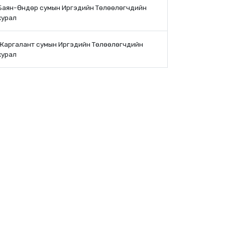
Баян-Өндөр сумын Иргэдийн Төлөөлөгчдийн
хурал
Жаргалант сумын Иргэдийн Төлөөлөгчдийн
хурал