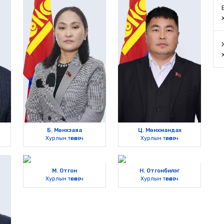
Б. Мөнхзаяа
Ц. Мөнхмандах
Хурлын төлөөлөгч
Хурлын төлөөлөгч
М. Отгон
Н. Отгонбилэг
Хурлын төлөөлөгч
Хурлын төлөөлөгч