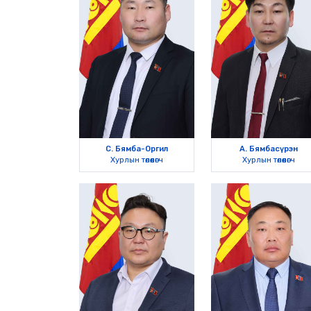
С. Бямба-Оргил
А. Бямбасүрэн
Хурлын төлөөлөгч
Хурлын төлөөлөгч