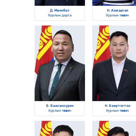
Д. Мөнхбат
Н. Азжаргал
Хурлын дарга
Хурлын төлөөлөгч
Б. Баасансүрэн
Н. Баяртогтох
Хурлын төлөөлөгч
Хурлын төлөөлөгч