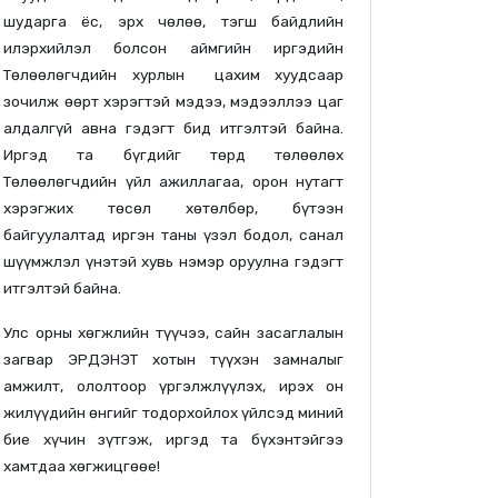
шударга ёс, эрх чөлөө, тэгш байдлийн
илэрхийлэл болсон аймгийн иргэдийн
Төлөөлөгчдийн хурлын цахим хуудсаар
зочилж өөрт хэрэгтэй мэдээ, мэдээллээ цаг
алдалгүй авна гэдэгт бид итгэлтэй байна.
Иргэд та бүгдийг төрд төлөөлөх
Төлөөлөгчдийн үйл ажиллагаа, орон нутагт
хэрэгжих төсөл хөтөлбөр, бүтээн
байгуулалтад иргэн таны үзэл бодол, санал
шүүмжлэл үнэтэй хувь нэмэр оруулна гэдэгт
итгэлтэй байна.
Улс орны хөгжлийн түүчээ, сайн засаглалын
загвар ЭРДЭНЭТ хотын түүхэн замналыг
амжилт, ололтоор үргэлжлүүлэх, ирэх он
жилүүдийн өнгийг тодорхойлох үйлсэд миний
бие хүчин зүтгэж, иргэд та бүхэнтэйгээ
хамтдаа хөгжицгөөе!