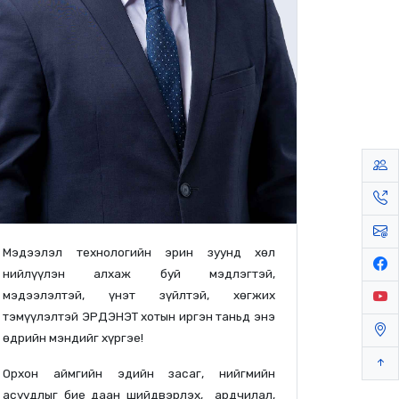
Мэдээлэл технологийн эрин зуунд хөл
нийлүүлэн алхаж буй мэдлэгтэй,
мэдээлэлтэй, үнэт зүйлтэй, хөгжих
тэмүүлэлтэй ЭРДЭНЭТ хотын иргэн таньд энэ
өдрийн мэндийг хүргэе!
Орхон аймгийн эдийн засаг, нийгмийн
асуудлыг бие даан шийдвэрлэх, ардчилал,