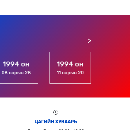
1994 он
1994 он
1996 
08 сарын 28
11 сарын 20
10 сары
ЦАГИЙН ХУВААРЬ