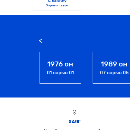
С. Юмэнхүү
Хурлын төлөөлөгч
974 он
1976 он
1989 он
сарын 06
01 сарын 01
07 сарын 05
ХАЯГ