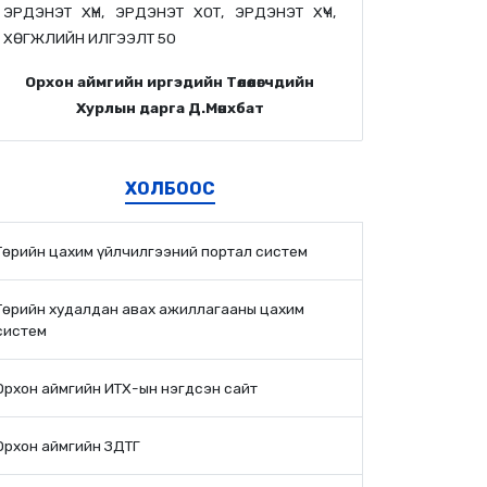
ЭРДЭНЭТ ХҮН, ЭРДЭНЭТ ХОТ, ЭРДЭНЭТ ХҮЧ,
ХӨГЖЛИЙН ИЛГЭЭЛТ 50
Орхон аймгийн иргэдийн Төлөөлөгчдийн
Хурлын дарга Д.Мөнхбат
ХОЛБООС
Төрийн цахим үйлчилгээний портал систем
Төрийн худалдан авах ажиллагааны цахим
систем
Орхон аймгийн ИТХ-ын нэгдсэн сайт
Орхон аймгийн ЗДТГ