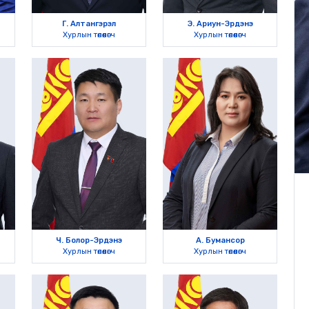
Г. Алтангэрэл
Э. Ариун-Эрдэнэ
Хурлын төлөөлөгч
Хурлын төлөөлөгч
Ч. Болор-Эрдэнэ
А. Бумансор
Хурлын төлөөлөгч
Хурлын төлөөлөгч