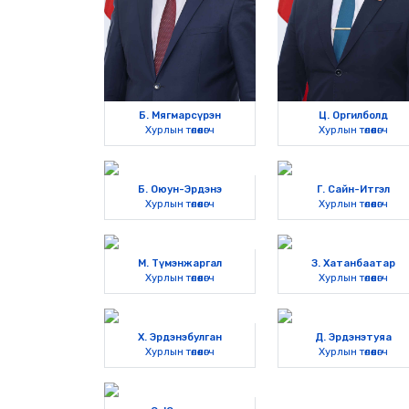
Б. Мягмарсүрэн
Ц. Оргилболд
Хурлын төлөөлөгч
Хурлын төлөөлөгч
Б. Оюун-Эрдэнэ
Г. Сайн-Итгэл
Хурлын төлөөлөгч
Хурлын төлөөлөгч
М. Түмэнжаргал
З. Хатанбаатар
Хурлын төлөөлөгч
Хурлын төлөөлөгч
Х. Эрдэнэбулган
Д. Эрдэнэтуяа
Хурлын төлөөлөгч
Хурлын төлөөлөгч