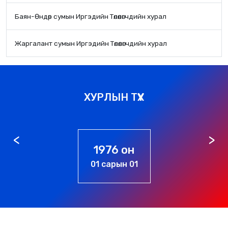
Баян-Өндөр сумын Иргэдийн Төлөөлөгчдийн хурал
Жаргалант сумын Иргэдийн Төлөөлөгчдийн хурал
ХУРЛЫН ТҮҮХ
1976 он
01 сарын 01