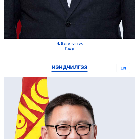
Н. Баяртогтох
Гишүүн
МЭНДЧИЛГЭЭ
EN