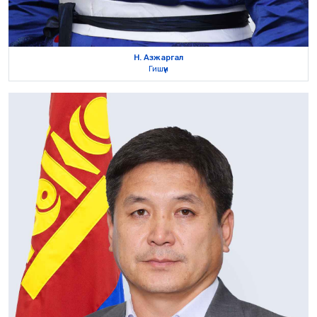
Н. Азжаргал
Гишүүн