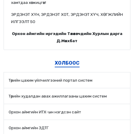
хамтдаа хөгжицгөөе!
ЭРДЭНЭТ ХҮН, ЭРДЭНЭТ ХОТ, ЭРДЭНЭТ ХҮЧ, ХӨГЖЛИЙН
ИЛГЭЭЛТ 50
Орхон аймгийн иргэдийн Төлөөлөгчдийн Хурлын дарга
Д.Мөнхбат
ХОЛБООС
Төрийн цахим үйлчилгээний портал систем
Төрийн худалдан авах ажиллагааны цахим систем
Орхон аймгийн ИТХ-ын нэгдсэн сайт
Орхон аймгийн ЗДТГ