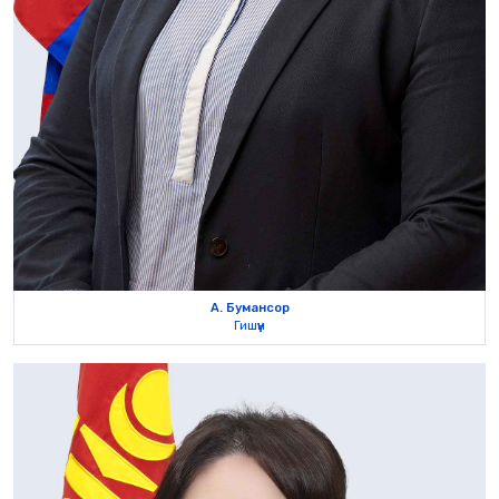
А. Бумансор
Гишүүн