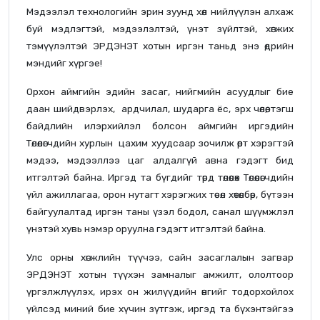
Мэдээлэл технологийн эрин зуунд хөл нийлүүлэн алхаж
буй мэдлэгтэй, мэдээлэлтэй, үнэт зүйлтэй, хөгжих
тэмүүлэлтэй ЭРДЭНЭТ хотын иргэн таньд энэ өдрийн
мэндийг хүргэе!
Орхон аймгийн эдийн засаг, нийгмийн асуудлыг бие
даан шийдвэрлэх, ардчилал, шударга ёс, эрх чөлөө, тэгш
байдлийн илэрхийлэл болсон аймгийн иргэдийн
Төлөөлөгчдийн хурлын цахим хуудсаар зочилж өөрт хэрэгтэй
мэдээ, мэдээллээ цаг алдалгүй авна гэдэгт бид
итгэлтэй байна. Иргэд та бүгдийг төрд төлөөлөх Төлөөлөгчдийн
үйл ажиллагаа, орон нутагт хэрэгжих төсөл хөтөлбөр, бүтээн
байгуулалтад иргэн таны үзэл бодол, санал шүүмжлэл
үнэтэй хувь нэмэр оруулна гэдэгт итгэлтэй байна.
Улс орны хөгжлийн түүчээ, сайн засаглалын загвар
ЭРДЭНЭТ хотын түүхэн замналыг амжилт, ололтоор
үргэлжлүүлэх, ирэх он жилүүдийн өнгийг тодорхойлох
үйлсэд миний бие хүчин зүтгэж, иргэд та бүхэнтэйгээ