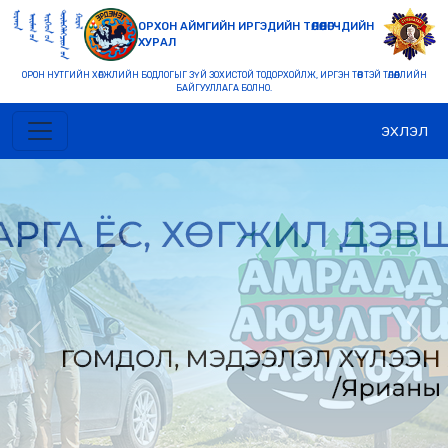
ОРХОН АЙМГИЙН ИРГЭДИЙН ТӨЛӨӨЛӨГЧДИЙН
ХУРАЛ
ОРОН НУТГИЙН ХӨГЖЛИЙН БОДЛОГЫГ ЗҮЙ ЗОХИСТОЙ ТОДОРХОЙЛЖ, ИРГЭН ТӨВТЭЙ ТӨЛӨӨЛЛИЙН
БАЙГУУЛЛАГА БОЛНО.
ЭХЛЭЛ
Previous
Nex