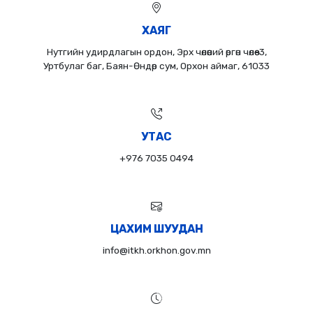
ХАЯГ
Нутгийн удирдлагын ордон, Эрх чөлөөний өргөн чөлөө-3,
Уртбулаг баг, Баян-Өндөр сум, Орхон аймаг, 61033
УТАС
+976 7035 0494
ЦАХИМ ШУУДАН
info@itkh.orkhon.gov.mn