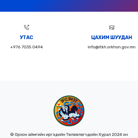
УТАС
ЦАХИМ ШУУДАН
+976 7035 0494
info@itkh.orkhon.gov.mn
© Орхон аймгийн иргэдийн Төлөөлөгчдийн Хурал 2024 он