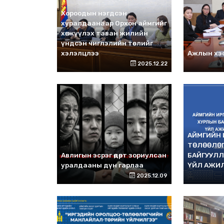
Хороодын нэгдсэн
хуралдаанаар Орхон аймгийг
хөгжүүлэх таван жилийн
үндсэн чиглэлийн төслийг
хэлэлцлээ
Ажлын хэс
2025.12.22
АЙМГИЙН
ТӨЛӨӨЛӨ
Авлигын эсрэг өдөрт зориулсан
БАЙГУУЛЛ
уралдааны дүн гарлаа
ҮЙЛ АЖИ
2025.12.09