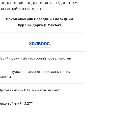
ЭРДЭНЭТ ХҮН, ЭРДЭНЭТ ХОТ, ЭРДЭНЭТ ХҮЧ,
ХӨГЖЛИЙН ИЛГЭЭЛТ 50
Орхон аймгийн иргэдийн Төлөөлөгчдийн
Хурлын дарга Д.Мөнхбат
ХОЛБООС
Төрийн цахим үйлчилгээний портал систем
Төрийн худалдан авах ажиллагааны цахим
систем
Орхон аймгийн ИТХ-ын нэгдсэн сайт
Орхон аймгийн ЗДТГ