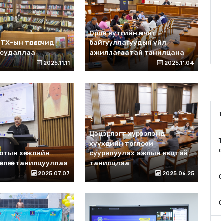
Орон нутгийн өмчит
Х-ын төлөөлөгчид
байгууллагуудын үйл
 судаллаа
ажиллагаатай танилцана
2025.11.11
2025.11.04
Цэцэрлэгт хүрээлэнд
хүүхдийн тоглоом
отын хөгжлийн
суурилуулах ажлын явцтай
өвлөгөөг танилцууллаа
танилцлаа
2025.07.07
2025.06.25