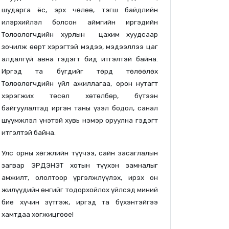
шударга ёс, эрх чөлөө, тэгш байдлийн
илэрхийлэл болсон аймгийн иргэдийн
Төлөөлөгчдийн хурлын цахим хуудсаар
зочилж өөрт хэрэгтэй мэдээ, мэдээллээ цаг
алдалгүй авна гэдэгт бид итгэлтэй байна.
Иргэд та бүгдийг төрд төлөөлөх
Төлөөлөгчдийн үйл ажиллагаа, орон нутагт
хэрэгжих төсөл хөтөлбөр, бүтээн
байгуулалтад иргэн таны үзэл бодол, санал
шүүмжлэл үнэтэй хувь нэмэр оруулна гэдэгт
итгэлтэй байна.
Улс орны хөгжлийн түүчээ, сайн засаглалын
загвар ЭРДЭНЭТ хотын түүхэн замналыг
амжилт, ололтоор үргэлжлүүлэх, ирэх он
жилүүдийн өнгийг тодорхойлох үйлсэд миний
бие хүчин зүтгэж, иргэд та бүхэнтэйгээ
хамтдаа хөгжицгөөе!