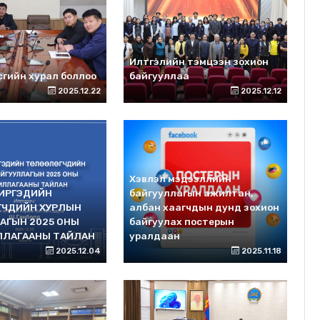
Илтгэлийн тэмцээн зохион
гийн хурал боллоо
байгууллаа
2025.12.22
2025.12.12
Хэвлэл мэдээллийн
 ИРГЭДИЙН
байгууллагын ажилтан,
ГЧДИЙН ХУРЛЫН
албан хаагчдын дунд зохион
АГЫН 2025 ОНЫ
байгуулах постерын
ЛЛАГААНЫ ТАЙЛАН
уралдаан
2025.12.04
2025.11.18