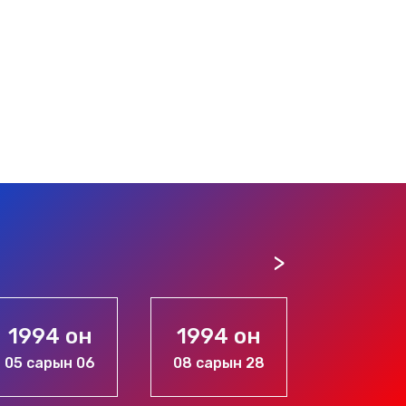
1994 он
1994 он
1996 
08 сарын 28
11 сарын 20
10 сары