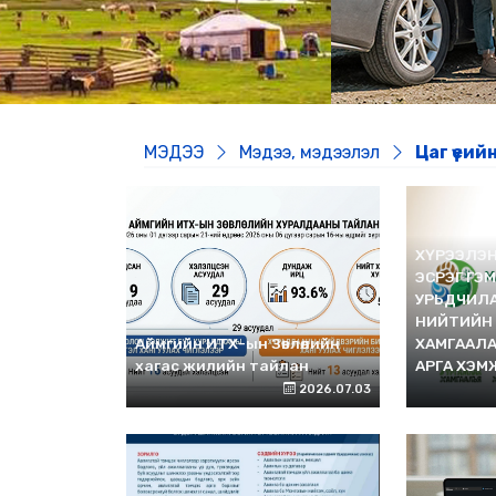
МЭДЭЭ
Мэдээ, мэдээлэл
Цаг үеий
ХҮРЭЭЛЭН
ЭСРЭГ ГЭ
УРЬДЧИЛА
НИЙТИЙН
Аймгийн ИТХ-ын Зөвлөлийн
ХАМГААЛ
хагас жилийн тайлан
АРГА ХЭМ
2026.07.03