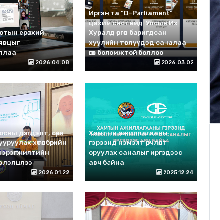
Иргэн та "D-Parliament"
цахим системд Улсын Их
отын ерөнхий
Хуралд өргөн баригдсан
й явцыг
хуулийн төслүүдэд саналаа
ллаа
өгөх боломжтой боллоо
2026.04.08
2026.03.02
сны дэгдэлт, сөрөг
Хамтын ажиллагааны
бууруулах хөтөлбөрийн
гэрээнд нэмэлт өөрчлөлт
 хэрэгжилтийн
оруулах саналыг иргэдээс
хэлэлцлээ
авч байна
2026.01.22
2025.12.24