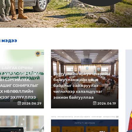
н мэдээ
 БАЙГАА ОРЧНЫ
МТ ХЭРЭГ, ЗӨРЧЛӨӨС
Сургуулийн ариун цэврийн
Н СЭРГИЙЛЭХ,
байгууламжийн нөхцөл
 АШИГ СОНИРХЛЫГ
байдлыг сайжруулах
АХ НӨЛӨӨЛЛИЙН
чиглэлээр хэлэлцүүлэг
ЖЭЭГ ЭХЛҮҮЛЛЭЭ
зохион байгууллаа
2026.06.29
2026.06.19