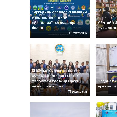
“Иргэдийн оролцоо-төлөөлөгчийн
манлайлал- төрийн
үйлчилгээ” нэгдсэн өдөрлөг
Аймгийн ИТ
болно
туршлага
2025.11.17
БНСУ-ын Сүнчон хотын
Хурлын дарга КАН ХЁН ГҮ
тэргүүтэй төлөөлөгчид Орхон
Эрдэнэт х
аймагт ажиллаа
ерөнхий төл
2025.08.13