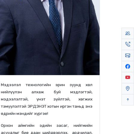
Мэдээлэл технологийн эрин зуунд хөл
нийлүүлэн алхаж буй мэдлэгтэй,
мэдээлэлтэй, үнэт зүйлтэй, хөгжих
тэмүүлэлтэй ЭРДЭНЭТ хотын иргэн таньд энэ
өдрийн мэндийг хүргэе!
Орхон аймгийн эдийн засаг, нийгмийн
асуудлыг бие даан шийдвэрлэх, ардчилал,