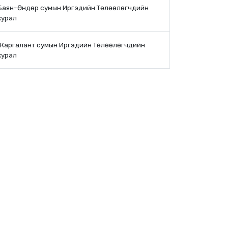
Баян-Өндөр сумын Иргэдийн Төлөөлөгчдийн
хурал
Жаргалант сумын Иргэдийн Төлөөлөгчдийн
хурал