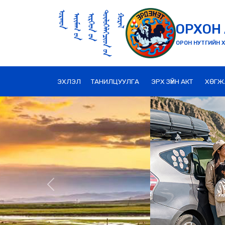
ОРХОН 
ОРОН НУТГИЙН Х
ЭХЛЭЛ
ТАНИЛЦУУЛГА
ЭРХ ЗҮЙН АКТ
ХӨГЖ
Previous