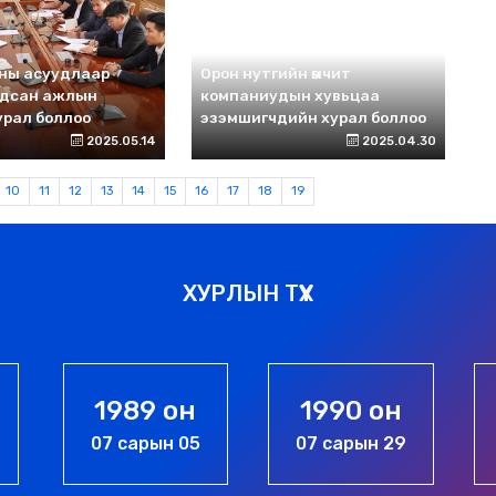
цны асуудлаар
Орон нутгийн өмчит
гдсан ажлын
компаниудын хувьцаа
урал боллоо
эзэмшигчдийн хурал боллоо
2025.05.14
2025.04.30
10
11
12
13
14
15
16
17
18
19
ХУРЛЫН ТҮҮХ
1990 он
1994 он
07 сарын 29
05 сарын 06