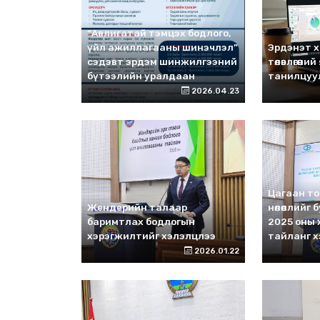
“Авлигатай тэмцэх бодлого,
үйл ажиллагааны шинэчлэл”
Эрдэнэт х
сэдэвт эрдэм шинжилгээний
төлөвлөгөөни
бүтээлийн уралдаан
танилцуу
2026.04.23
Цагаан тоо
Жендерийн талаар
нөлөөллийг 
баримтлах бодлогын
2025 оны
хэрэгжилтийг хэлэлцлээ
тайланг 
2026.01.22