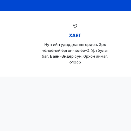
ХАЯГ
Нутгийн удирдлагын ордон, Эрх
чөлөөний өргөн чөлөө-3, Уртбулаг
баг, Баян-Өндөр сум, Орхон аймаг,
61033