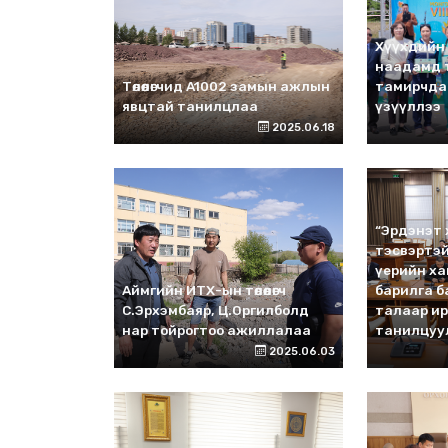
Хүүхдийн
наадамд т
Төлөөлөгчид A1002 замын ажлын
тамирчда
явцтай танилцлаа
үзүүллээ
2025.06.18
“Эрдэнэт
тэсвэртэй
үерийн х
Аймгийн ИТХ-ын төлөөлөгч
барилга 
С.Эрхэмбаяр, Ц.Оргилболд
талаар и
нар тойрогтоо ажиллалаа
танилцуу
2025.06.03