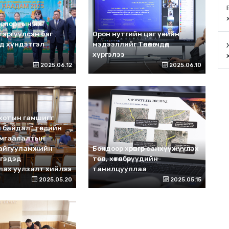
 спортын их
эргүүлсэн баг
Орон нутгийн цаг үеийн
д хүндэтгэл
мэдээллийг Төлөөлөгчдөд
хүргэлээ
2025.06.12
2025.06.10
 хотын гамшигт
 байдал” төслийн
амгаалалтын
байгууламжийн
Бондоор хөрөнгөөр санхүүжүүлэх
ргэдэд
төсөл, хөтөлбөрүүдийн
лах уулзалт хийлээ
танилцууллаа
2025.05.20
2025.05.15