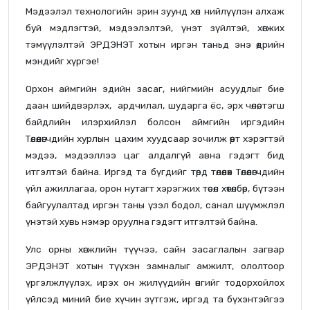
Мэдээлэл технологийн эрин зуунд хөл нийлүүлэн алхаж
буй мэдлэгтэй, мэдээлэлтэй, үнэт зүйлтэй, хөгжих
тэмүүлэлтэй ЭРДЭНЭТ хотын иргэн таньд энэ өдрийн
мэндийг хүргэе!
Орхон аймгийн эдийн засаг, нийгмийн асуудлыг бие
даан шийдвэрлэх, ардчилал, шударга ёс, эрх чөлөө, тэгш
байдлийн илэрхийлэл болсон аймгийн иргэдийн
Төлөөлөгчдийн хурлын цахим хуудсаар зочилж өөрт хэрэгтэй
мэдээ, мэдээллээ цаг алдалгүй авна гэдэгт бид
итгэлтэй байна. Иргэд та бүгдийг төрд төлөөлөх Төлөөлөгчдийн
үйл ажиллагаа, орон нутагт хэрэгжих төсөл хөтөлбөр, бүтээн
байгуулалтад иргэн таны үзэл бодол, санал шүүмжлэл
үнэтэй хувь нэмэр оруулна гэдэгт итгэлтэй байна.
Улс орны хөгжлийн түүчээ, сайн засаглалын загвар
ЭРДЭНЭТ хотын түүхэн замналыг амжилт, ололтоор
үргэлжлүүлэх, ирэх он жилүүдийн өнгийг тодорхойлох
үйлсэд миний бие хүчин зүтгэж, иргэд та бүхэнтэйгээ