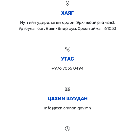
ХАЯГ
Нутгийн удирдлагын ордон, Эрх чөлөөний өргөн чөлөө-3,
Уртбулаг баг, Баян-Өндөр сум, Орхон аймаг, 61033
УТАС
+976 7035 0494
ЦАХИМ ШУУДАН
info@itkh.orkhon.gov.mn