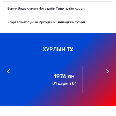
Баян-Өндөр сумын Иргэдийн Төлөөлөгчдийн хурал
Жаргалант сумын Иргэдийн Төлөөлөгчдийн хурал
ХУРЛЫН ТҮҮХ
1976 он
01 сарын 01