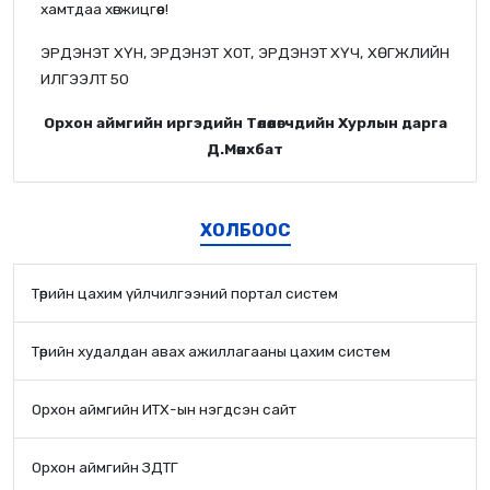
хамтдаа хөгжицгөөе!
ЭРДЭНЭТ ХҮН, ЭРДЭНЭТ ХОТ, ЭРДЭНЭТ ХҮЧ, ХӨГЖЛИЙН
ИЛГЭЭЛТ 50
Орхон аймгийн иргэдийн Төлөөлөгчдийн Хурлын дарга
Д.Мөнхбат
ХОЛБООС
Төрийн цахим үйлчилгээний портал систем
Төрийн худалдан авах ажиллагааны цахим систем
Орхон аймгийн ИТХ-ын нэгдсэн сайт
Орхон аймгийн ЗДТГ