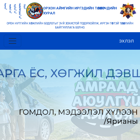
ОРХОН АЙМГИЙН ИРГЭДИЙН ТӨЛӨӨЛӨГЧДИЙН
ХУРАЛ
ОРОН НУТГИЙН ХӨГЖЛИЙН БОДЛОГЫГ ЗҮЙ ЗОХИСТОЙ ТОДОРХОЙЛЖ, ИРГЭН ТӨВТЭЙ ТӨЛӨӨЛЛИЙН
БАЙГУУЛЛАГА БОЛНО.
ЭХЛЭЛ
Previous
Nex