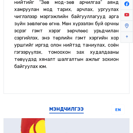
нийтийг
“
Зөв
мод
-
зөв
арчилгаа
”
аянд
хамруулан
мод
тарих
,
арчлах
,
ургуулах
чиглэлээр
мэргэжлийн
байгууллагууд
арга
зүйн
зөвлөгөө
өгнө
.
Мөн
хүрээлэн
буй
орчны
эсрэг
гэмт
хэрэг
зөрчлөөс
урьдчилан
сэргийлэх
,
энэ
төрлийн
гэмт
хэргийн
хор
уршгийг
иргэд
олон
нийтэд
таниулах
,
соён
гэгээрүүлэх
,
томоохон
зах
худалдааны
төвүүдэд
хяналт
шалгалтын
ажлыг
зохион
байгуулах
юм
.
МЭНДЧИЛГЭЭ
EN