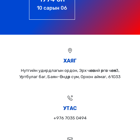
01 сарын 01
ХАЯГ
Нутгийн удирдлагын ордон, Эрх чөлөөний өргөн чөлөө-3,
Уртбулаг баг, Баян-Өндөр сум, Орхон аймаг, 61033
УТАС
+976 7035 0494