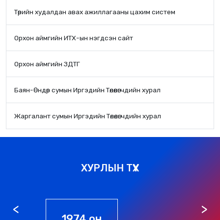
Төрийн худалдан авах ажиллагааны цахим систем
Орхон аймгийн ИТХ-ын нэгдсэн сайт
Орхон аймгийн ЗДТГ
Баян-Өндөр сумын Иргэдийн Төлөөлөгчдийн хурал
Жаргалант сумын Иргэдийн Төлөөлөгчдийн хурал
ХУРЛЫН ТҮҮХ
1976 он