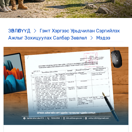
ЗӨВЛӨЛҮҮД
Гэмт Хэргээс Урьдчилан Сэргийлэх
Ажлыг Зохицуулах Салбар Зөвлөл
Мэдээ