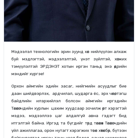
Мэдээлэл технологийн эрин зуунд хөл нийлүүлэн алхаж
буй мэдлэгтэй, мэдээлэлтэй, үнэт зүйлтэй, хөгжих
тэмүүлэлтэй ЭРДЭНЭТ хотын иргэн таньд энэ өдрийн
мэндийг хүргэе!
Орхон аймгийн эдийн засаг, нийгмийн асуудлыг бие
даан шийдвэрлэх, ардчилал, шударга ёс, эрх чөлөө, тэгш
байдлийн илэрхийлэл болсон аймгийн иргэдийн
Төлөөлөгчдийн хурлын цахим хуудсаар зочилж өөрт хэрэгтэй
мэдээ, мэдээллээ цаг алдалгүй авна гэдэгт бид
итгэлтэй байна. Иргэд та бүгдийг төрд төлөөлөх Төлөөлөгчдийн
үйл ажиллагаа, орон нутагт хэрэгжих төсөл хөтөлбөр, бүтээн
байгуулалтад иргэн таны үзэл бодол, санал шүүмжлэл