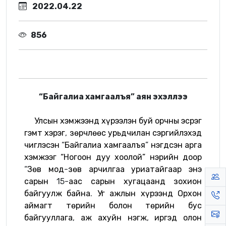
2022.04.22
856
“Байгалиа хамгаалъя” аян эхэллээ
Улсын
хэмжээнд
хүрээлэн
буй
орчны
эсрэг
гэмт
хэрэг
,
зөрчлөөс
урьдчилан
сэргийлэхэд
чиглэсэн
“
Байгалиа
хамгаалъя
”
нэгдсэн
арга
хэмжээг “Ногоон дуу хоолой” нэрийн доор
“
Зөв
мод
-
зөв
арчилгаа
уриатайгаар
энэ
сарын
15-
аас
сарын
хугацаанд
зохион
байгуулж
байна
.
Уг
ажлын
хүрээнд
Орхон
аймагт
төрийн
болон
төрийн
бус
байгууллага
,
аж
ахуйн
нэгж
,
иргэд
олон