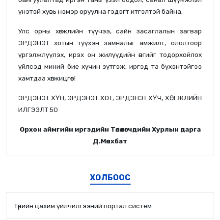
үнэтэй хувь нэмэр оруулна гэдэгт итгэлтэй байна.
Улс орны хөгжлийн түүчээ, сайн засаглалын загвар
ЭРДЭНЭТ хотын түүхэн замналыг амжилт, ололтоор
үргэлжлүүлэх, ирэх он жилүүдийн өнгийг тодорхойлох
үйлсэд миний бие хүчин зүтгэж, иргэд та бүхэнтэйгээ
хамтдаа хөгжицгөөе!
ЭРДЭНЭТ ХҮН, ЭРДЭНЭТ ХОТ, ЭРДЭНЭТ ХҮЧ, ХӨГЖЛИЙН
ИЛГЭЭЛТ 50
Орхон аймгийн иргэдийн Төлөөлөгчдийн Хурлын дарга
Д.Мөнхбат
ХОЛБООС
Төрийн цахим үйлчилгээний портал систем