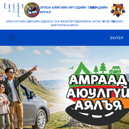
ОРХОН АЙМГИЙН ИРГЭДИЙН ТӨЛӨӨЛӨГЧДИЙН
ХУРАЛ
ОРОН НУТГИЙН ХӨГЖЛИЙН БОДЛОГЫГ ЗҮЙ ЗОХИСТОЙ ТОДОРХОЙЛЖ, ИРГЭН ТӨВТЭЙ ТӨЛӨӨЛЛИЙН
БАЙГУУЛЛАГА БОЛНО.
ЭХЛЭЛ
Previous
Nex