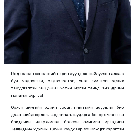
Мэдээлэл технологийн эрин зуунд хөл нийлүүлэн алхаж
буй мэдлэгтэй, мэдээлэлтэй, үнэт зүйлтэй, хөгжих
тэмүүлэлтэй ЭРДЭНЭТ хотын иргэн таньд энэ өдрийн
мэндийг хүргэе!
Орхон аймгийн эдийн засаг, нийгмийн асуудлыг бие
даан шийдвэрлэх, ардчилал, шударга ёс, эрх чөлөө, тэгш
байдлийн илэрхийлэл болсон аймгийн иргэдийн
Төлөөлөгчдийн хурлын цахим хуудсаар зочилж өөрт хэрэгтэй