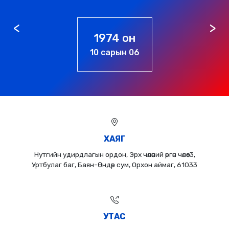
1976 он
01 сарын 01
ХАЯГ
Нутгийн удирдлагын ордон, Эрх чөлөөний өргөн чөлөө-3,
Уртбулаг баг, Баян-Өндөр сум, Орхон аймаг, 61033
УТАС