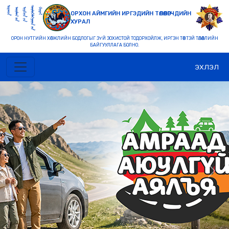
ОРХОН АЙМГИЙН ИРГЭДИЙН ТӨЛӨӨЛӨГЧДИЙН
ХУРАЛ
ОРОН НУТГИЙН ХӨГЖЛИЙН БОДЛОГЫГ ЗҮЙ ЗОХИСТОЙ ТОДОРХОЙЛЖ, ИРГЭН ТӨВТЭЙ ТӨЛӨӨЛЛИЙН
БАЙГУУЛЛАГА БОЛНО.
ЭХЛЭЛ
Previous
Nex