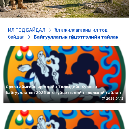
ИЛ ТОД БАЙДАЛ
Үйл ажиллагааны ил тод
байдал
Байгууллагын гүйцэтгэлийн тайлан
Орхон аймгийн иргэдийн Төлөөлөгчдийн Хурлын
байгууллагын 2025 оны гүйцэтгэлийн төлөвлөгөөний тайлан
2026.01.12