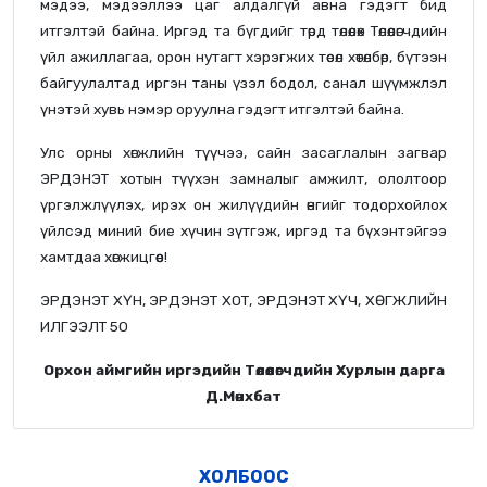
мэдээ, мэдээллээ цаг алдалгүй авна гэдэгт бид
итгэлтэй байна. Иргэд та бүгдийг төрд төлөөлөх Төлөөлөгчдийн
үйл ажиллагаа, орон нутагт хэрэгжих төсөл хөтөлбөр, бүтээн
байгуулалтад иргэн таны үзэл бодол, санал шүүмжлэл
үнэтэй хувь нэмэр оруулна гэдэгт итгэлтэй байна.
Улс орны хөгжлийн түүчээ, сайн засаглалын загвар
ЭРДЭНЭТ хотын түүхэн замналыг амжилт, ололтоор
үргэлжлүүлэх, ирэх он жилүүдийн өнгийг тодорхойлох
үйлсэд миний бие хүчин зүтгэж, иргэд та бүхэнтэйгээ
хамтдаа хөгжицгөөе!
ЭРДЭНЭТ ХҮН, ЭРДЭНЭТ ХОТ, ЭРДЭНЭТ ХҮЧ, ХӨГЖЛИЙН
ИЛГЭЭЛТ 50
Орхон аймгийн иргэдийн Төлөөлөгчдийн Хурлын дарга
Д.Мөнхбат
ХОЛБООС