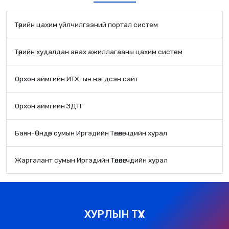
Төрийн цахим үйлчилгээний портал систем
Төрийн худалдан авах ажиллагааны цахим систем
Орхон аймгийн ИТХ-ын нэгдсэн сайт
Орхон аймгийн ЗДТГ
Баян-Өндөр сумын Иргэдийн Төлөөлөгчдийн хурал
Жаргалант сумын Иргэдийн Төлөөлөгчдийн хурал
ХУРЛЫН ТҮҮХ