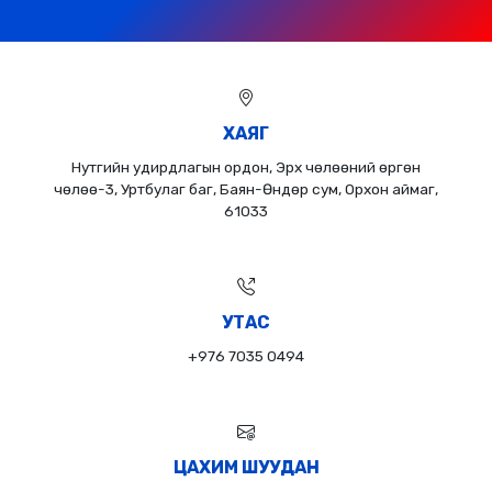
ХАЯГ
Нутгийн удирдлагын ордон, Эрх чөлөөний өргөн
чөлөө-3, Уртбулаг баг, Баян-Өндөр сум, Орхон аймаг,
61033
УТАС
+976 7035 0494
ЦАХИМ ШУУДАН