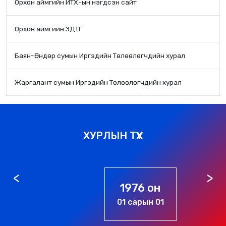
Орхон аймгийн ИТХ-ын нэгдсэн сайт
Орхон аймгийн ЗДТГ
Баян-Өндөр сумын Иргэдийн Төлөөлөгчдийн хурал
Жаргалант сумын Иргэдийн Төлөөлөгчдийн хурал
ХУРЛЫН ТҮҮХ
1976 он
01 сарын 01