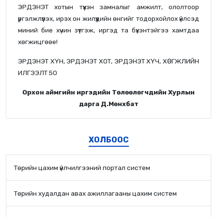
ЭРДЭНЭТ хотын түүхэн замналыг амжилт, ололтоор
үргэлжлүүлэх, ирэх он жилүүдийн өнгийг тодорхойлох үйлсэд
миний бие хүчин зүтгэж, иргэд та бүхэнтэйгээ хамтдаа
хөгжицгөөе!
ЭРДЭНЭТ ХҮН, ЭРДЭНЭТ ХОТ, ЭРДЭНЭТ ХҮЧ, ХӨГЖЛИЙН
ИЛГЭЭЛТ 50
Орхон аймгийн иргэдийн Төлөөлөгчдийн Хурлын
дарга Д.Мөнхбат
ХОЛБООС
Төрийн цахим үйлчилгээний портал систем
Төрийн худалдан авах ажиллагааны цахим систем