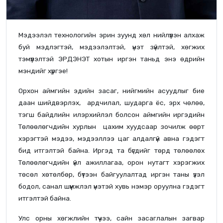
Мэдээлэл технологийн эрин зуунд хөл нийлүүлэн алхаж
буй мэдлэгтэй, мэдээлэлтэй, үнэт зүйлтэй, хөгжих
тэмүүлэлтэй ЭРДЭНЭТ хотын иргэн таньд энэ өдрийн
мэндийг хүргэе!
Орхон аймгийн эдийн засаг, нийгмийн асуудлыг бие
даан шийдвэрлэх, ардчилал, шударга ёс, эрх чөлөө,
тэгш байдлийн илэрхийлэл болсон аймгийн иргэдийн
Төлөөлөгчдийн хурлын цахим хуудсаар зочилж өөрт
хэрэгтэй мэдээ, мэдээллээ цаг алдалгүй авна гэдэгт
бид итгэлтэй байна. Иргэд та бүгдийг төрд төлөөлөх
Төлөөлөгчдийн үйл ажиллагаа, орон нутагт хэрэгжих
төсөл хөтөлбөр, бүтээн байгуулалтад иргэн таны үзэл
бодол, санал шүүмжлэл үнэтэй хувь нэмэр оруулна гэдэгт
итгэлтэй байна.
Улс орны хөгжлийн түүчээ, сайн засаглалын загвар