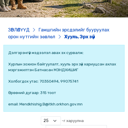
ЗӨВЛӨЛҮҮД
Гамшгийн эрсдэлийг бууруулах
орон нутгийн зөвлөл
Хууль, Эрх зүй
Дэлгэрэнгүй мэдээлэл авах эх сурвалж:
Хурлын зохион байгуулалт, хууль эрх зүй хариуцсан ахлах
мэргэжилтэн Батнасан МЭНДХИШИГ
Холбогдох утас: 70350494, 99075741
Өрөөний дугаар: 315 тоот
email: Mendkhishig.B@itkh.orkhon.gov.mn
-г харуулна