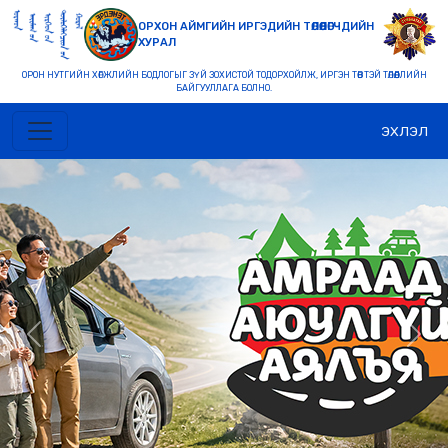
ОРХОН АЙМГИЙН ИРГЭДИЙН ТӨЛӨӨЛӨГЧДИЙН
ХУРАЛ
ОРОН НУТГИЙН ХӨГЖЛИЙН БОДЛОГЫГ ЗҮЙ ЗОХИСТОЙ ТОДОРХОЙЛЖ, ИРГЭН ТӨВТЭЙ ТӨЛӨӨЛЛИЙН
БАЙГУУЛЛАГА БОЛНО.
ЭХЛЭЛ
Previous
Nex