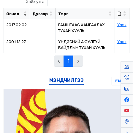
Хайх утга:
Огноо
Дугаар
Тэргүү
2017.02.02
ГАМШГААС ХАМГААЛАХ
Үзэх
ТУХАЙ ХУУЛЬ
2001.12.27
ҮНДЭСНИЙ АЮУЛГҮЙ
Үзэх
БАЙДЛЫН ТУХАЙ ХУУЛЬ
<
1
>
МЭНДЧИЛГЭЭ
EN