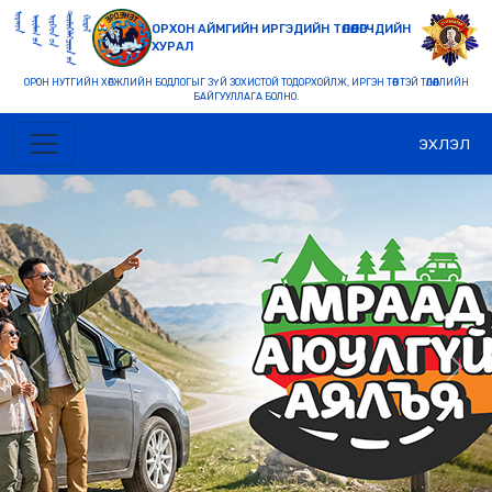
ОРХОН АЙМГИЙН ИРГЭДИЙН ТӨЛӨӨЛӨГЧДИЙН
ХУРАЛ
ОРОН НУТГИЙН ХӨГЖЛИЙН БОДЛОГЫГ ЗҮЙ ЗОХИСТОЙ ТОДОРХОЙЛЖ, ИРГЭН ТӨВТЭЙ ТӨЛӨӨЛЛИЙН
БАЙГУУЛЛАГА БОЛНО.
ЭХЛЭЛ
Previous
Nex