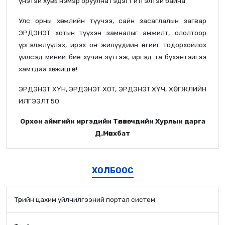
үнэтэй хувь нэмэр оруулна гэдэгт итгэлтэй байна.
Улс орны хөгжлийн түүчээ, сайн засаглалын загвар
ЭРДЭНЭТ хотын түүхэн замналыг амжилт, ололтоор
үргэлжлүүлэх, ирэх он жилүүдийн өнгийг тодорхойлох
үйлсэд миний бие хүчин зүтгэж, иргэд та бүхэнтэйгээ
хамтдаа хөгжицгөөе!
ЭРДЭНЭТ ХҮН, ЭРДЭНЭТ ХОТ, ЭРДЭНЭТ ХҮЧ, ХӨГЖЛИЙН
ИЛГЭЭЛТ 50
Орхон аймгийн иргэдийн Төлөөлөгчдийн Хурлын дарга
Д.Мөнхбат
ХОЛБООС
Төрийн цахим үйлчилгээний портал систем