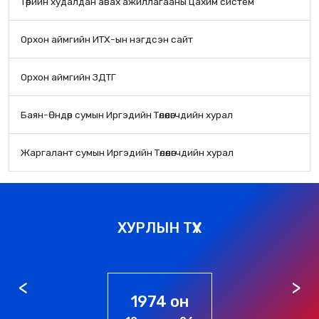
Төрийн худалдан авах ажиллагааны цахим систем
Орхон аймгийн ИТХ-ын нэгдсэн сайт
Орхон аймгийн ЗДТГ
Баян-Өндөр сумын Иргэдийн Төлөөлөгчдийн хурал
Жаргалант сумын Иргэдийн Төлөөлөгчдийн хурал
ХУРЛЫН ТҮҮХ
1974 он