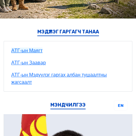
МЭДҮҮЛЭГ ГАРГАГЧ ТАНАА
АТГ-ын Маягт
АТГ-ын Заавар
АТГ-ын Мэдүүлэг гаргах албан тушаалтны
жагсаалт
МЭНДЧИЛГЭЭ
EN