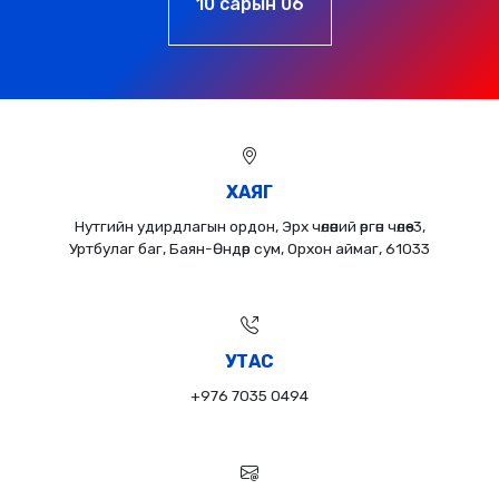
10 сарын 06
ХАЯГ
Нутгийн удирдлагын ордон, Эрх чөлөөний өргөн чөлөө-3,
Уртбулаг баг, Баян-Өндөр сум, Орхон аймаг, 61033
УТАС
+976 7035 0494