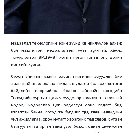
Мэдээлэл технологийн эрин зуунд хөл нийлүүлэн алхаж
буй мэдлэгтэй, мэдээлэлтэй, үнэт зүйлтэй, хөгжих
тэмүүлэлтэй ЭРДЭНЭТ хотын иргэн таньд энэ өдрийн
мэндийг хүргэе!
Орхон аймгийн эдийн засаг, нийгмийн асуудлыг бие
даан шийдвэрлэх, ардчилал, шударга ёс, эрх чөлөө, тэгш
байдлийн илэрхийлэл болсон аймгийн иргэдийн
Төлөөлөгчдийн хурлын цахим хуудсаар зочилж өөрт хэрэгтэй
мэдээ, мэдээллээ цаг алдалгүй авна гэдэгт бид
итгэлтэй байна. Иргэд та бүгдийг төрд төлөөлөх Төлөөлөгчдийн
үйл ажиллагаа, орон нутагт хэрэгжих төсөл хөтөлбөр, бүтээн
байгуулалтад иргэн таны үзэл бодол, санал шүүмжлэл