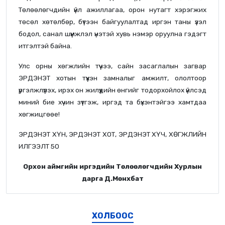
Төлөөлөгчдийн үйл ажиллагаа, орон нутагт хэрэгжих
төсөл хөтөлбөр, бүтээн байгуулалтад иргэн таны үзэл
бодол, санал шүүмжлэл үнэтэй хувь нэмэр оруулна гэдэгт
итгэлтэй байна.
Улс орны хөгжлийн түүчээ, сайн засаглалын загвар
ЭРДЭНЭТ хотын түүхэн замналыг амжилт, ололтоор
үргэлжлүүлэх, ирэх он жилүүдийн өнгийг тодорхойлох үйлсэд
миний бие хүчин зүтгэж, иргэд та бүхэнтэйгээ хамтдаа
хөгжицгөөе!
ЭРДЭНЭТ ХҮН, ЭРДЭНЭТ ХОТ, ЭРДЭНЭТ ХҮЧ, ХӨГЖЛИЙН
ИЛГЭЭЛТ 50
Орхон аймгийн иргэдийн Төлөөлөгчдийн Хурлын
дарга Д.Мөнхбат
ХОЛБООС