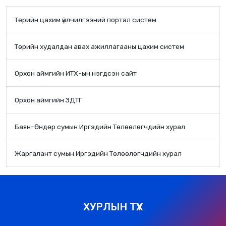
Төрийн цахим үйлчилгээний портал систем
Төрийн худалдан авах ажиллагааны цахим систем
Орхон аймгийн ИТХ-ын нэгдсэн сайт
Орхон аймгийн ЗДТГ
Баян-Өндөр сумын Иргэдийн Төлөөлөгчдийн хурал
Жаргалант сумын Иргэдийн Төлөөлөгчдийн хурал
ХУРЛЫН ТҮҮХ