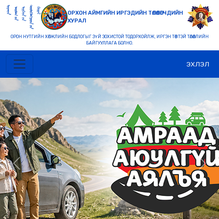
ОРХОН АЙМГИЙН ИРГЭДИЙН ТӨЛӨӨЛӨГЧДИЙН
ХУРАЛ
ОРОН НУТГИЙН ХӨГЖЛИЙН БОДЛОГЫГ ЗҮЙ ЗОХИСТОЙ ТОДОРХОЙЛЖ, ИРГЭН ТӨВТЭЙ ТӨЛӨӨЛЛИЙН
БАЙГУУЛЛАГА БОЛНО.
ЭХЛЭЛ
Previous
Nex