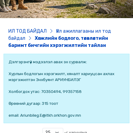
ИЛ ТОД БАЙДАЛ
Үйл ажиллагааны ил тод
байдал
Хөгжлийн бодлого, төлөвлөлтийн
баримт бичгийн хэрэгжилтийн тайлан
Дэлгэрэнгүй мэдээлэл авах эх сурвалж:
Хурлын бодлогын хэрэгжилт, хяналт хариуцсан ахлах
мэргэжилтэн Энхбуянт АРИУНБИЛЭГ
Холбогдох утас: 70350494, 99357158
Өрөөний дугаар: 315 тоот
email: Ariunbileg.E@itkh.orkhon.gov.mn
-г харуулна