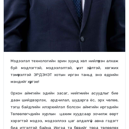
Мэдээлэл технологийн эрин зуунд хөл нийлүүлэн алхаж
буй мэдлэгтэй, мэдээлэлтэй, үнэт зүйлтэй, хөгжих
тэмүүлэлтэй ЭРДЭНЭТ хотын иргэн таньд энэ өдрийн
мэндийг хүргэе!
Орхон аймгийн эдийн засаг, нийгмийн асуудлыг бие
даан шийдвэрлэх, ардчилал, шударга ёс, эрх чөлөө,
тэгш байдлийн илэрхийлэл болсон аймгийн иргэдийн
Төлөөлөгчдийн хурлын цахим хуудсаар зочилж өөрт
хэрэгтэй мэдээ, мэдээллээ цаг алдалгүй авна гэдэгт
бид итгэлтэй байна. Иргэд та бүгдийг төрд төлөөлөх