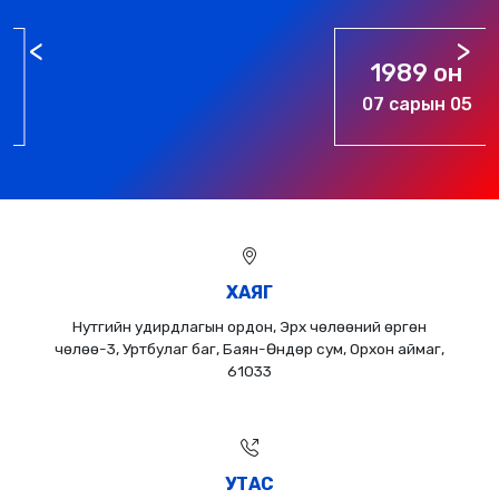
1989 он
07 сарын 05
ХАЯГ
Нутгийн удирдлагын ордон, Эрх чөлөөний өргөн
чөлөө-3, Уртбулаг баг, Баян-Өндөр сум, Орхон аймаг,
61033
УТАС