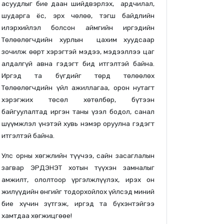
асуудлыг бие даан шийдвэрлэх, ардчилал,
шударга ёс, эрх чөлөө, тэгш байдлийн
илэрхийлэл болсон аймгийн иргэдийн
Төлөөлөгчдийн хурлын цахим хуудсаар
зочилж өөрт хэрэгтэй мэдээ, мэдээллээ цаг
алдалгүй авна гэдэгт бид итгэлтэй байна.
Иргэд та бүгдийг төрд төлөөлөх
Төлөөлөгчдийн үйл ажиллагаа, орон нутагт
хэрэгжих төсөл хөтөлбөр, бүтээн
байгуулалтад иргэн таны үзэл бодол, санал
шүүмжлэл үнэтэй хувь нэмэр оруулна гэдэгт
итгэлтэй байна.
Улс орны хөгжлийн түүчээ, сайн засаглалын
загвар ЭРДЭНЭТ хотын түүхэн замналыг
амжилт, ололтоор үргэлжлүүлэх, ирэх он
жилүүдийн өнгийг тодорхойлох үйлсэд миний
бие хүчин зүтгэж, иргэд та бүхэнтэйгээ
хамтдаа хөгжицгөөе!