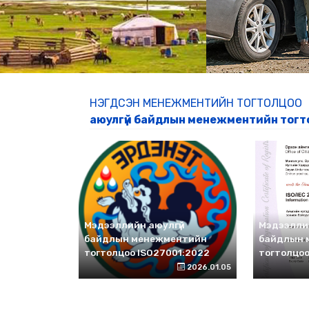
НЭГДСЭН МЕНЕЖМЕНТИЙН ТОГТОЛЦОО
аюулгүй байдлын менежментийн тогто
Мэдээллийн аюулгүй
Мэдээлли
байдлын менежментийн
байдлын 
тогтолцоо ISO27001:2022
тогтолцоо
2026.01.05