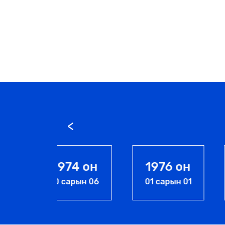
974 он
1976 он
1989 он
сарын 06
01 сарын 01
07 сарын 05