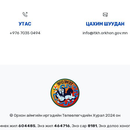
УТАС
ЦАХИМ ШУУДАН
+976 7035 0494
info@itkh.orkhon.gov.mn
© Орхон аймгийн иргэдийн Төлөөлөгчдийн Хурал 2024 он
Өмнөх жил
604485
, Энэ жил
464716
, Энэ сар
8181
, Энэ долоо хоно