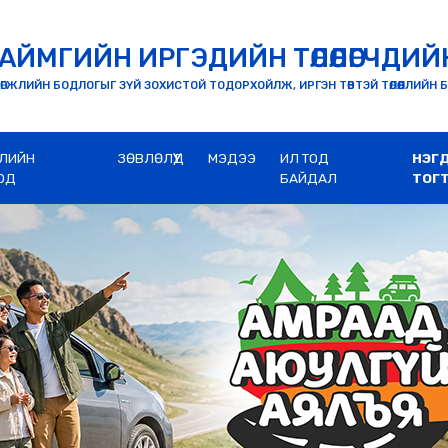
АЙМГИЙН ИРГЭДИЙН ТӨЛӨӨЛӨГЧДИЙ
ӨГЖЛИЙН БОДЛОГЫГ ЗҮЙ ЗОХИСТОЙ ТОДОРХОЙЛЖ, ИРГЭН ТӨВТЭЙ ТӨЛӨӨЛЛИЙН 
ЛИЙН
ЗӨВЛӨЛҮҮД
МЭДЭЭ
ИЛ ТОД
НЭГ
ОД
БАЙДАЛ
ТОГ