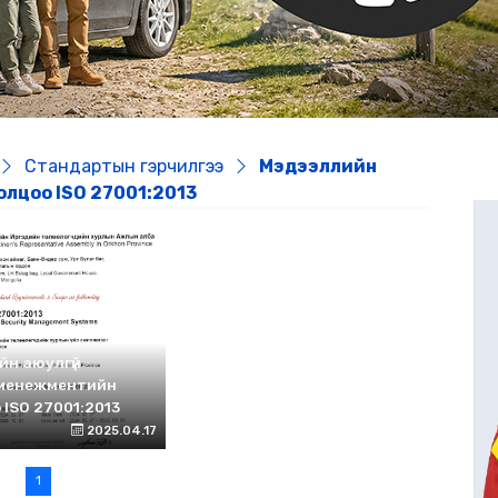
Стандартын гэрчилгээ
Мэдээллийн
лцоо ISO 27001:2013
йн аюулгүй
менежментийн
 ISO 27001:2013
2025.04.17
1