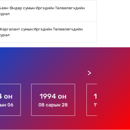
Баян-Өндөр сумын Иргэдийн Төлөөлөгчдийн
хурал
Жаргалант сумын Иргэдийн Төлөөлөгчдийн
хурал
1994 он
1994 он
1996 
08 сарын 28
11 сарын 20
10 сары