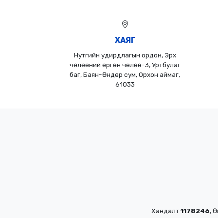
ХАЯГ
Нутгийн удирдлагын ордон, Эрх
чөлөөний өргөн чөлөө-3, Уртбулаг
баг, Баян-Өндөр сум, Орхон аймаг,
61033
Хандалт
1178246
, 