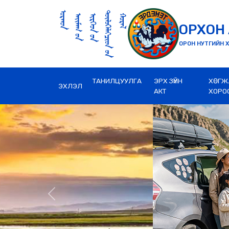
ОРХОН 
ОРОН НУТГИЙН Х
ТАНИЛЦУУЛГА
ЭРХ ЗҮЙН
ХӨГЖ
ЭХЛЭЛ
АКТ
ХОРО
Previous