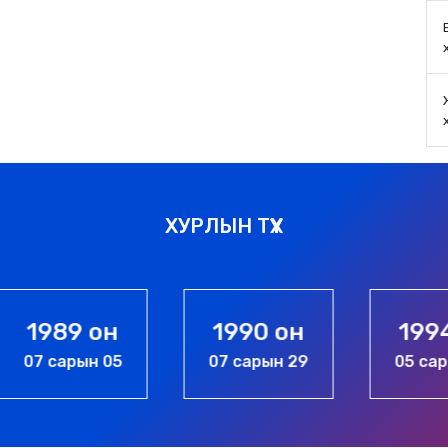
ХУРЛЫН ТҮҮХ
1990 он
1994 он
07 сарын 29
05 сарын 06