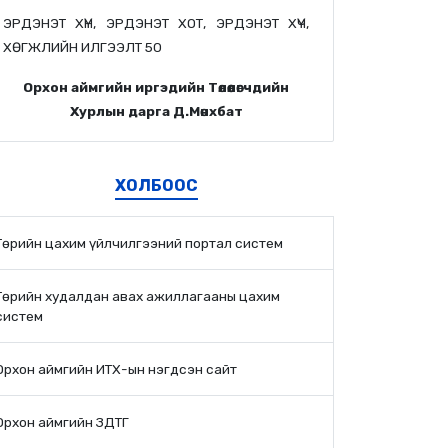
ЭРДЭНЭТ ХҮН, ЭРДЭНЭТ ХОТ, ЭРДЭНЭТ ХҮЧ,
ХӨГЖЛИЙН ИЛГЭЭЛТ 50
Орхон аймгийн иргэдийн Төлөөлөгчдийн
Хурлын дарга Д.Мөнхбат
ХОЛБООС
Төрийн цахим үйлчилгээний портал систем
Төрийн худалдан авах ажиллагааны цахим
систем
Орхон аймгийн ИТХ-ын нэгдсэн сайт
Орхон аймгийн ЗДТГ