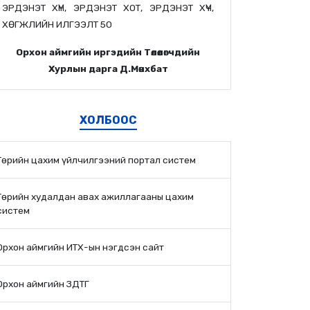
ЭРДЭНЭТ ХҮН, ЭРДЭНЭТ ХОТ, ЭРДЭНЭТ ХҮЧ,
ХӨГЖЛИЙН ИЛГЭЭЛТ 50
Орхон аймгийн иргэдийн Төлөөлөгчдийн
Хурлын дарга Д.Мөнхбат
ХОЛБООС
Төрийн цахим үйлчилгээний портал систем
Төрийн худалдан авах ажиллагааны цахим
систем
Орхон аймгийн ИТХ-ын нэгдсэн сайт
Орхон аймгийн ЗДТГ