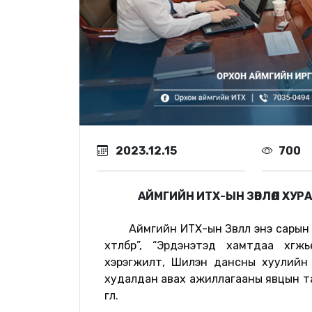
2023.12.15
700
АЙМГИЙН ИТХ-ЫН ЗӨВЛӨЛ ХУ
Аймгийн ИТХ-ын Зөвлөл энэ сары
хөтөлбөр”, “Эрдэнэтэд хамтдаа хөгж
хэрэгжилт, Шилэн дансны хуулийн
худалдан авах ажиллагааны явцын та
өглөө.