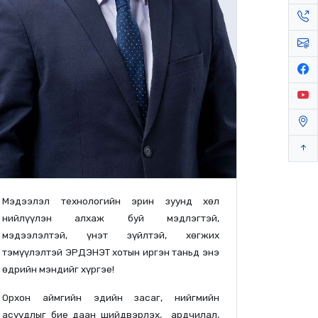
Мэдээлэл технологийн эрин зуунд хөл
нийлүүлэн алхаж буй мэдлэгтэй,
мэдээлэлтэй, үнэт зүйлтэй, хөгжих
тэмүүлэлтэй ЭРДЭНЭТ хотын иргэн таньд энэ
өдрийн мэндийг хүргэе!
Орхон аймгийн эдийн засаг, нийгмийн
асуудлыг бие даан шийдвэрлэх, ардчилал,