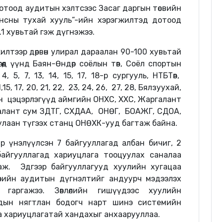
отоод аудитын хэлтсээс Засаг даргын төсвийн
нсны тухай хууль”-ийн хэрэгжилтэд дотоод
1 хувьтай гэж дүгнэжээ.
лтээр дөрвөн улирал дараалан 90-100 хувьтай
гөөд үүнд Баян-Өндөр соёлын төв, Соёл спортын
, 5, 7, 13, 14, 15, 17, 18-р сургууль, НТБТөв,
,15, 17, 20, 21, 22, 23, 24, 26, 27, 28, Бялзуухай,
эн цэцэрлэгүүд аймгийн ОНХС, ХХС, Жаргалант
алант сум ЗДТГ, СХДАА, ОНӨГ, БОАЖГ, СДОА,
лаан түгээх станц ОНӨХК-ууд багтаж байна.
р үнэлүүлсэн 7 байгууллагад албан бичиг, 2
байгууллагад хариуцлага тооцуулах саналаа
аж. Эдгээр байгууллагууд хуулийн хугацаа
өрийн аудитын дүгнэлтийг андуурч мэдээлэх
гаргажээ. Зөвлөлийн гишүүдээс хуулийн
уудын нягтлан бодогч нарт шинэ системийн
а хариуцлагатай хандахыг анхаарууллаа.