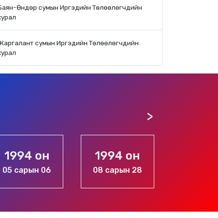
Баян-Өндөр сумын Иргэдийн Төлөөлөгчдийн
хурал
Жаргалант сумын Иргэдийн Төлөөлөгчдийн
хурал
1994 он
1994 он
1996 
08 сарын 28
11 сарын 20
10 сары