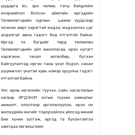
шударга ёс, эрх чөлөө, тэгш байдлийн
илэрхийлэл болсон аймгийн иргэдийн
Төлөөлөгчдийн хурлын цахим хуудсаар
зочилж өөрт хэрэгтэй мэдээ, мэдээллээ цаг
алдалгүй авна гэдэгт бид итгэлтэй байна.
Иргэд та бүгдийг төрд төлөөлөх
Төлөөлөгчдийн үйл ажиллагаа, орон нутагт
хэрэгжих төсөл хөтөлбөр, бүтээн
байгуулалтад иргэн таны үзэл бодол, санал
шүүмжлэл үнэтэй хувь нэмэр оруулна гэдэгт
итгэлтэй байна.
Улс орны хөгжлийн түүчээ, сайн засаглалын
загвар ЭРДЭНЭТ хотын түүхэн замналыг
амжилт, ололтоор үргэлжлүүлэх, ирэх он
жилүүдийн өнгийг тодорхойлох үйлсэд миний
бие хүчин зүтгэж, иргэд та бүхэнтэйгээ
хамтдаа хөгжицгөөе!