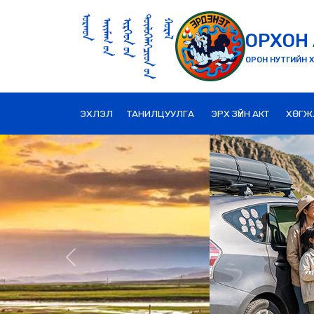
ОРХОН 
ОРОН НУТГИЙН Х
ЭХЛЭЛ
ТАНИЛЦУУЛГА
ЭРХ ЗҮЙН АКТ
ХӨГЖ
Previous