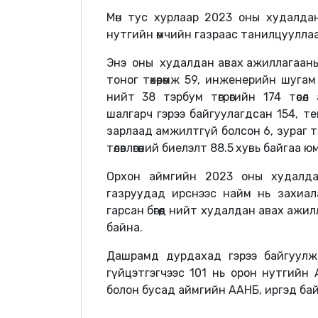
Мөн тус хурлаар 2023 оны худалда
нутгийн өмчийн газраас танилцууллаа
Энэ оны худалдан авах ажиллагааны төл
тоног төхөөрөмж 59, инженерийн шуга
нийт 38 тэрбум төгрөгийн 174 төсөл 
шалгарч гэрээ байгуулагдсан 154, те
зарлаад амжилтгүй болсон 6, зураг тө
төлөвлөгөөний биелэлт 88.5
хувь байгаа юм
Орхон аймгийн 2023 оны худалда
газруудад ирснээс найм нь захиал
гарсан бөгөөд нийт худалдан авах ажи
байна.
Дашрамд дурдахад гэрээ байгуулж 
гүйцэтгэгчээс 101 нь орон нутгийн
болон бусад аймгийн ААНБ, иргэд бай