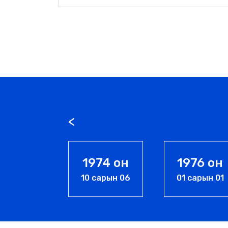
974 он
1976 он
1989 он
сарын 06
01 сарын 01
07 сарын 05