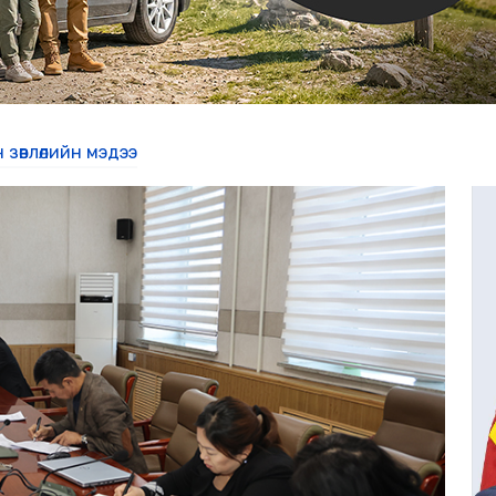
 зөвлөлийн мэдээ