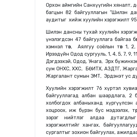
Орхон аймгийн Санхүүгийн хяналт, д
багцын 82 байгууллагын “Шилэн да
аудитыг хийж хуулийн хэрэгжилт 95.
Шилэн дансны тухай хуулийн хэрэгжи
үнэлэгдсэн 47 байгууллага байгаа бө
хэмнэл төв, Аялгуу соёлын төв 1, 2, 4
Ирээдүйн Одод сургууль, 1, 4, 5, 7, 9, 11
Дэгдээхэй, Одод, Унага, Эрх бүжинх
сум ОНХС, ХХС, БӨИТХ, АЗДТГ, Жарг
Жаргалант сумын ЭМТ, Эрдэнэт ус ду
Хуулийн хэрэгжилт 76 хүртэл хувиа
байгууллагад албан шаардлага, 2
холбогдох албаныханд хүргүүлсэн 
хоцроох, иж бүрэн бус мэдээлэх, т
зэрэг нийтлэг алдаа дутагдлыг 
хэрэгжилтийг хангах, байгууллаг
сургалтыг зохион байгуулах, ажилда