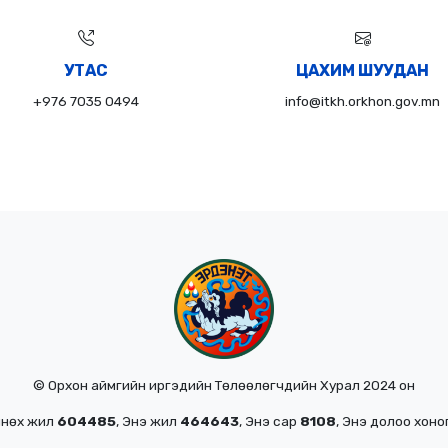
УТАС
ЦАХИМ ШУУДАН
+976 7035 0494
info@itkh.orkhon.gov.mn
© Орхон аймгийн иргэдийн Төлөөлөгчдийн Хурал 2024 он
мнөх жил
604485
, Энэ жил
464643
, Энэ сар
8108
, Энэ долоо хоно