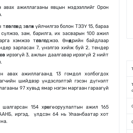
н авах ажиллагааны явцын мэдээллийг Орон
.
өвлөгөөнд зөвлөх үйлчилгээ болон ТЭЗҮ 15, бараа
м сүлжээ, зам, барилга, их засварын 100 ажил
арга хэмжээ төлөвлөгджээ. Өнөөдрийн байдлаар
ндер зарласан 7, үнэлгээ хийж буй 2, тендер
сөв ирээгүй 3, ажлын даалгавар ирээгүй 2 нийт
.
н авах ажиллагаанд 13 гомдол холбогдох
агчийн шийдвэр үндэслэлтэй гэсэн дүгнэлт
ллагааны 97 хувьд ямар нэгэн маргаан гараагүй
шалгарсан 154 хөрөнгө оруулалтын ажил 165
 ААНБ, иргэд, үлдсэн 64 нь Улаанбаатар хот
на.