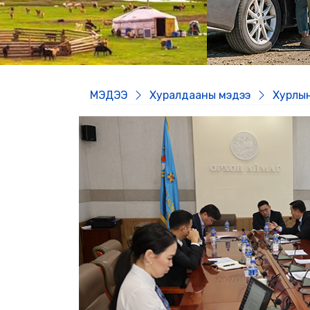
МЭДЭЭ
Хуралдааны мэдээ
Хурлын