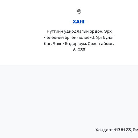
ХАЯГ
Нутгийн удирдлагын ордон, Эрх
чөлөөний өргөн чөлөө-3, Уртбулаг
баг, Баян-Өндөр сум, Орхон аймаг,
61033
Хандалт
1178173
, Ө