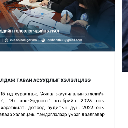
РАЛДАЖ ТАВАН АСУУДЛЫГ ХЭЛЭЛЦЛЭЭ
н 15-нд хуралдаж, “Аялал жуулчлалын хөгжлийн
ье”, “Эх хэл-Эрдэнэт” хөтөлбөрийн 2023 оны
 хэрэгжилт, дотоод аудитын дүн, 2023 оны
лаар хэлэлцэж, тэмдэглэлээр үүрэг даалгавар