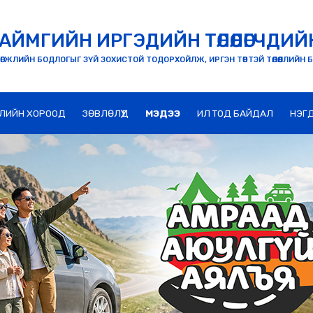
АЙМГИЙН ИРГЭДИЙН ТӨЛӨӨЛӨГЧДИЙ
ӨГЖЛИЙН БОДЛОГЫГ ЗҮЙ ЗОХИСТОЙ ТОДОРХОЙЛЖ, ИРГЭН ТӨВТЭЙ ТӨЛӨӨЛЛИЙН 
ЛИЙН ХОРООД
ЗӨВЛӨЛҮҮД
МЭДЭЭ
ИЛ ТОД БАЙДАЛ
НЭГ