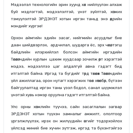
Мэдээлэл технологийн эрин зуунд хөл нийлүүлэн алхаж
буй мэдлэгтэй, мэдээлэлтэй, үнэт зүйлтэй, хөгжих
тэмүүлэлтэй ЭРДЭНЭТ хотын иргэн таньд энэ өдрийн
мэндийг хүргэе!
Орхон аймгийн эдийн засаг, нийгмийн асуудлыг бие
даан шийдвэрлэх, ардчилал, шударга ёс, эрх чөлөө, тэгш
байдлийн илэрхийлэл болсон аймгийн иргэдийн
Төлөөлөгчдийн хурлын цахим хуудсаар зочилж өөрт хэрэгтэй
мэдээ, мэдээллээ цаг алдалгүй авна гэдэгт бид
итгэлтэй байна. Иргэд та бүгдийг төрд төлөөлөх Төлөөлөгчдийн
үйл ажиллагаа, орон нутагт хэрэгжих төсөл хөтөлбөр, бүтээн
байгуулалтад иргэн таны үзэл бодол, санал шүүмжлэл
үнэтэй хувь нэмэр оруулна гэдэгт итгэлтэй байна.
Улс орны хөгжлийн түүчээ, сайн засаглалын загвар
ЭРДЭНЭТ хотын түүхэн замналыг амжилт, ололтоор
үргэлжлүүлэх, ирэх он жилүүдийн өнгийг тодорхойлох
үйлсэд миний бие хүчин зүтгэж, иргэд та бүхэнтэйгээ