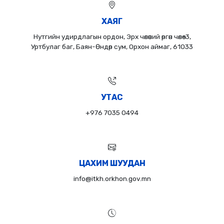
ХАЯГ
Нутгийн удирдлагын ордон, Эрх чөлөөний өргөн чөлөө-3,
Уртбулаг баг, Баян-Өндөр сум, Орхон аймаг, 61033
УТАС
+976 7035 0494
ЦАХИМ ШУУДАН
info@itkh.orkhon.gov.mn