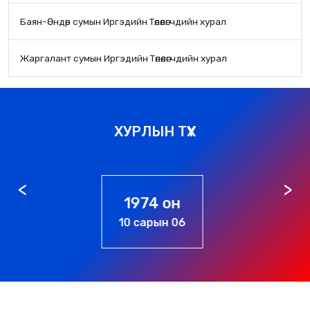
Баян-Өндөр сумын Иргэдийн Төлөөлөгчдийн хурал
Жаргалант сумын Иргэдийн Төлөөлөгчдийн хурал
ХУРЛЫН ТҮҮХ
1976 он
01 сарын 01