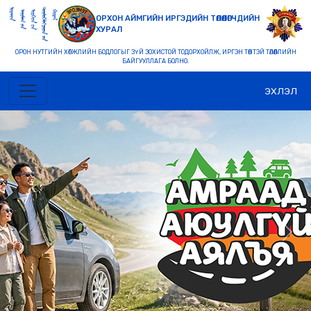
ОРХОН АЙМГИЙН ИРГЭДИЙН ТӨЛӨӨЛӨГЧДИЙН
ХУРАЛ
ОРОН НУТГИЙН ХӨГЖЛИЙН БОДЛОГЫГ ЗҮЙ ЗОХИСТОЙ ТОДОРХОЙЛЖ, ИРГЭН ТӨВТЭЙ ТӨЛӨӨЛЛИЙН
БАЙГУУЛЛАГА БОЛНО.
ЭХЛЭЛ
Previous
Nex