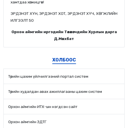
хамтдаа хөгжицгөөе!
ЭРДЭНЭТ ХҮН, ЭРДЭНЭТ ХОТ, ЭРДЭНЭТ ХҮЧ, ХӨГЖЛИЙН
ИЛГЭЭЛТ 50
Орхон аймгийн иргэдийн Төлөөлөгчдийн Хурлын дарга
Д.Мөнхбат
ХОЛБООС
Төрийн цахим үйлчилгээний портал систем
Төрийн худалдан авах ажиллагааны цахим систем
Орхон аймгийн ИТХ-ын нэгдсэн сайт
Орхон аймгийн ЗДТГ