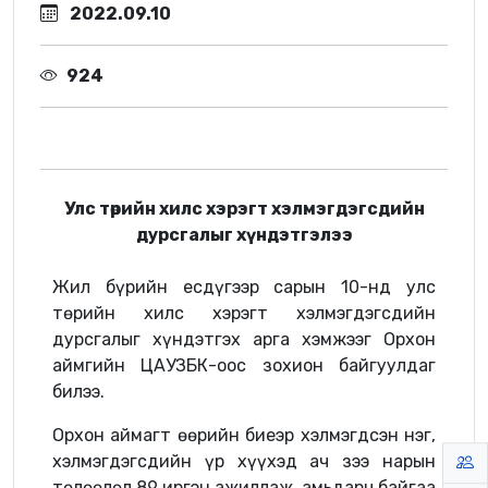
2022.09.10
924
Улс төрийн хилс хэрэгт хэлмэгдэгсдийн
дурсгалыг хүндэтгэлээ
Жил бүрийн есдүгээр сарын 10-нд улс
төрийн хилс хэрэгт хэлмэгдэгсдийн
дурсгалыг хүндэтгэх арга хэмжээг Орхон
аймгийн ЦАУЗБК-оос зохион байгуулдаг
билээ.
Орхон аймагт өөрийн биеэр хэлмэгдсэн нэг,
хэлмэгдэгсдийн үр хүүхэд ач зээ нарын
төлөөлөл 89 иргэн ажиллаж, амьдарч байгаа