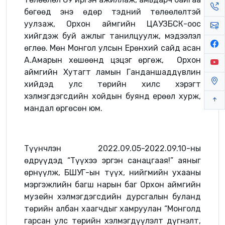
бөгөөд энэ өдөр тэдний төлөөлөлтэй
уулзаж, Орхон аймгийн ЦАУЗБСК-оос
хийгдэж буй ажлыг танилцуулж, мэдээлэл
өглөө. Мөн Монгол улсын Ерөнхий сайд асан
А.Амарын хөшөөнд цэцэг өргөж, Орхон
аймгийн Хутагт ламын Ганданшаддүвлин
хийдэд улс төрийн хилс хэрэгт
хэлмэгдэгсдийн хойдын буянд ерөөл хурж,
мандал өргөсөн юм.
Түүнчлэн 2022.09.05-2022.09.10-ны
өдрүүдэд “Түүхээ эргэн санацгаая!” аяныг
өрнүүлж, БШУГ-ын түүх, нийгмийн ухааны
мэргэжлийн багш нарын баг Орхон аймгийн
музейн хэлмэгдэгсдийн дурсгалын буланд
төрийн албан хаагчдыг хамруулан “Монголд
гарсан улс төрийн хэлмэгдүүлэлт дүгнэлт,