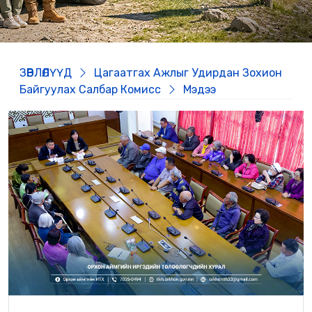
ЗӨВЛӨЛҮҮД
Цагаатгах Ажлыг Удирдан Зохион
Байгуулах Салбар Комисс
Мэдээ