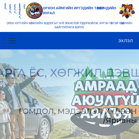
ОРХОН АЙМГИЙН ИРГЭДИЙН ТӨЛӨӨЛӨГЧДИЙН
ХУРАЛ
ОРОН НУТГИЙН ХӨГЖЛИЙН БОДЛОГЫГ ЗҮЙ ЗОХИСТОЙ ТОДОРХОЙЛЖ, ИРГЭН ТӨВТЭЙ ТӨЛӨӨЛЛИЙН
БАЙГУУЛЛАГА БОЛНО.
ЭХЛЭЛ
Previous
Nex