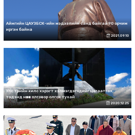
Аймгийн ЦАУЗБСК-ийн мэдээлийн санд байгаа 90 орчим
иргэн байна
2021.09.10
Улс төрийн хилс хэрэгт хэлмэгдэгчдийг цагаатгах,
тэдэнд нөхөх олговор олгох тухай
2020.12.25