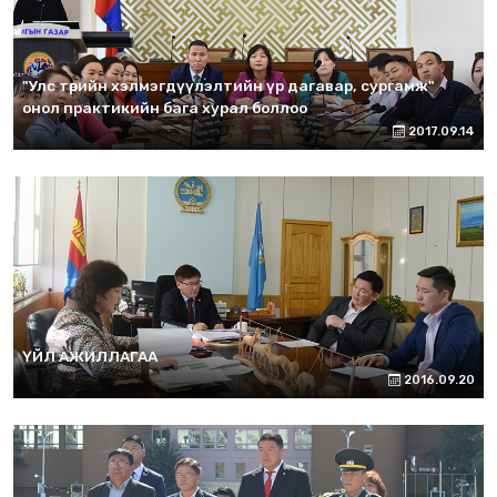
"Улс төрийн хэлмэгдүүлэлтийн үр дагавар, сургамж"
онол практикийн бага хурал боллоо
2017.09.14
ҮЙЛ АЖИЛЛАГАА
2016.09.20