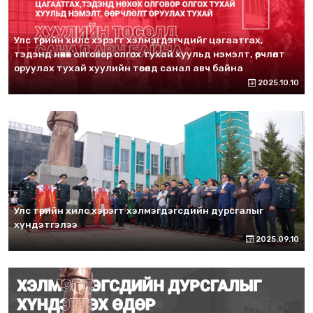
Улс төрийн хилс хэрэгт хэлмэгдэгчдийг цагаатгах,
тэдэнд нөхөх олговор олгох тухай хуульд нэмэлт, өөрчлөлт
оруулах тухай хуулийн төсөлд санал авч байна
2025.10.10
Улс төрийн хилс хэрэгт хэлмэгдэгсдийн дурсгалыг
хүндэтгэлээ
2025.09.10