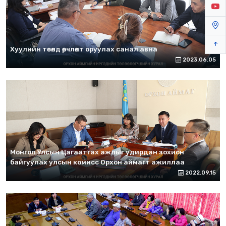
Хуулийн төсөлд өөрчлөлт оруулах санал авна
2023.06.05
Монгол Улсын Цагаатгах ажлыг удирдан зохион
байгуулах улсын комисс Орхон аймагт ажиллаа
2022.09.15