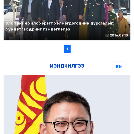
Улс төрийн хилс хэрэгт хэлмэгдэгсдийн дурсгалыг
хүндэтгэх өдрийг тэмдэглэлээ
2016.09.10
1
МЭНДЧИЛГЭЭ
EN