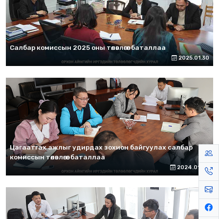
Салбар комиссын 2025 оны төлөвлөгөөг баталлаа
2025.01.30
Цагаатгах ажлыг удирдах зохион байгуулах салбар
комиссын төлөвлөгөөг баталлаа
2024.01.09