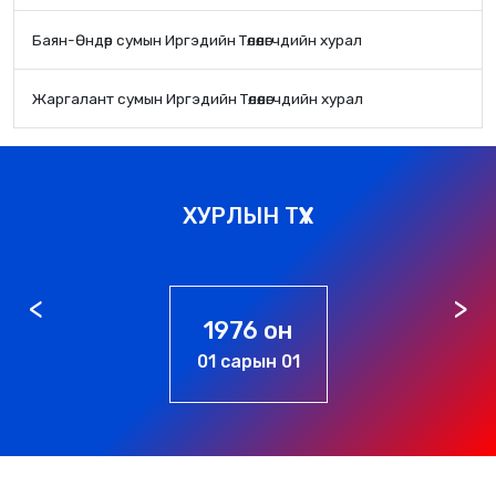
Баян-Өндөр сумын Иргэдийн Төлөөлөгчдийн хурал
Жаргалант сумын Иргэдийн Төлөөлөгчдийн хурал
ХУРЛЫН ТҮҮХ
1976 он
01 сарын 01