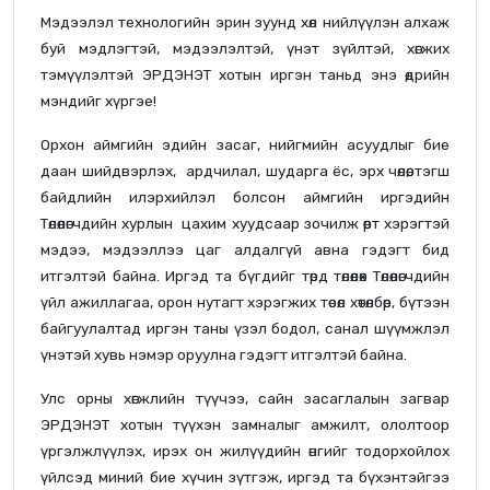
Мэдээлэл технологийн эрин зуунд хөл нийлүүлэн алхаж
буй мэдлэгтэй, мэдээлэлтэй, үнэт зүйлтэй, хөгжих
тэмүүлэлтэй ЭРДЭНЭТ хотын иргэн таньд энэ өдрийн
мэндийг хүргэе!
Орхон аймгийн эдийн засаг, нийгмийн асуудлыг бие
даан шийдвэрлэх, ардчилал, шударга ёс, эрх чөлөө, тэгш
байдлийн илэрхийлэл болсон аймгийн иргэдийн
Төлөөлөгчдийн хурлын цахим хуудсаар зочилж өөрт хэрэгтэй
мэдээ, мэдээллээ цаг алдалгүй авна гэдэгт бид
итгэлтэй байна. Иргэд та бүгдийг төрд төлөөлөх Төлөөлөгчдийн
үйл ажиллагаа, орон нутагт хэрэгжих төсөл хөтөлбөр, бүтээн
байгуулалтад иргэн таны үзэл бодол, санал шүүмжлэл
үнэтэй хувь нэмэр оруулна гэдэгт итгэлтэй байна.
Улс орны хөгжлийн түүчээ, сайн засаглалын загвар
ЭРДЭНЭТ хотын түүхэн замналыг амжилт, ололтоор
үргэлжлүүлэх, ирэх он жилүүдийн өнгийг тодорхойлох
үйлсэд миний бие хүчин зүтгэж, иргэд та бүхэнтэйгээ