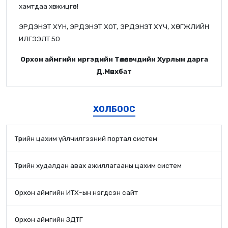
хамтдаа хөгжицгөөе!
ЭРДЭНЭТ ХҮН, ЭРДЭНЭТ ХОТ, ЭРДЭНЭТ ХҮЧ, ХӨГЖЛИЙН
ИЛГЭЭЛТ 50
Орхон аймгийн иргэдийн Төлөөлөгчдийн Хурлын дарга
Д.Мөнхбат
ХОЛБООС
Төрийн цахим үйлчилгээний портал систем
Төрийн худалдан авах ажиллагааны цахим систем
Орхон аймгийн ИТХ-ын нэгдсэн сайт
Орхон аймгийн ЗДТГ