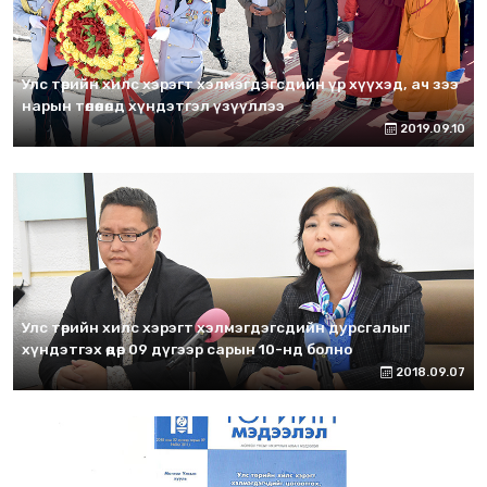
Улс төрийн хилс хэрэгт хэлмэгдэгсдийн үр хүүхэд, ач зээ
нарын төлөөлөлд хүндэтгэл үзүүллээ
2019.09.10
Улс төрийн хилс хэрэгт хэлмэгдэгсдийн дурсгалыг
хүндэтгэх өдөр 09 дүгээр сарын 10-нд болно
2018.09.07