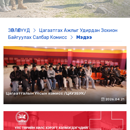
ЗӨВЛӨЛҮҮД
Цагаатгах Ажлыг Удирдан Зохион
Байгуулах Салбар Комисс
Мэдээ
Цагаатгалын Улсын комисс /ЦАУЗБУК/
2026.04.21