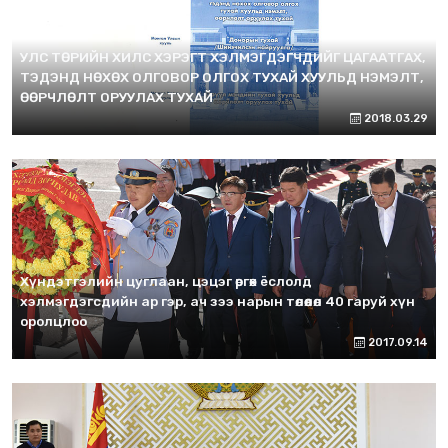
УЛС ТӨРИЙН ХИЛС ХЭРЭГТ ХЭЛМЭГДЭГЧДИЙГ ЦАГААТГАХ,
ТЭДЭНД НӨХӨХ ОЛГОВОР ОЛГОХ ТУХАЙ ХУУЛЬД НЭМЭЛТ,
ӨӨРЧЛӨЛТ ОРУУЛАХ ТУХАЙ
2018.03.29
Хүндэтгэлийн цуглаан, цэцэг өргөх ёслолд
хэлмэгдэгсдийн ар гэр, ач зээ нарын төлөөлөл 40 гаруй хүн
оролцлоо
2017.09.14