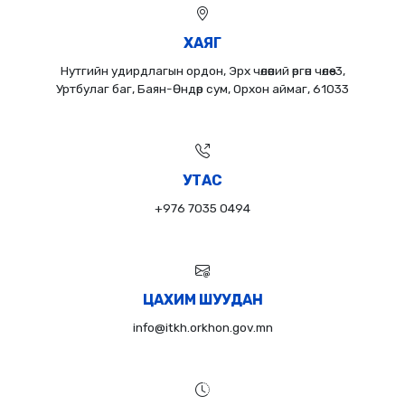
ХАЯГ
Нутгийн удирдлагын ордон, Эрх чөлөөний өргөн чөлөө-3,
Уртбулаг баг, Баян-Өндөр сум, Орхон аймаг, 61033
УТАС
+976 7035 0494
ЦАХИМ ШУУДАН
info@itkh.orkhon.gov.mn