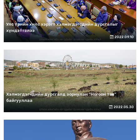
Улс төрийн хилс хэрэгт хэлмэгдэгсдийн дурсгалыг
хүндэтгэлээ
2022.09.10
Хэлмэгдэгчдийн дурсгалд зориулан “Ногоон төгөл”
байгууллаа
2022.05.30