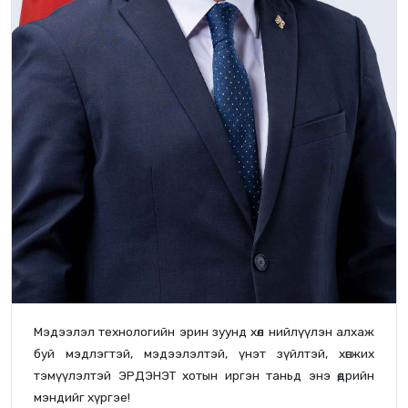
Мэдээлэл технологийн эрин зуунд хөл нийлүүлэн алхаж
буй мэдлэгтэй, мэдээлэлтэй, үнэт зүйлтэй, хөгжих
тэмүүлэлтэй ЭРДЭНЭТ хотын иргэн таньд энэ өдрийн
мэндийг хүргэе!