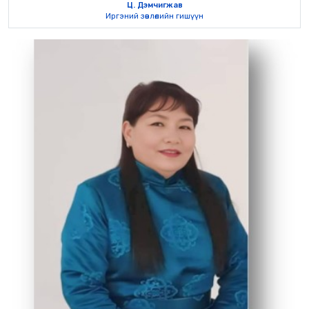
Ц. Дэмчигжав
Иргэний зөвлөлийн гишүүн