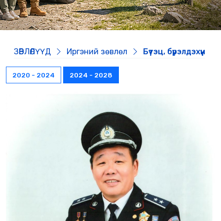
ЗӨВЛӨЛҮҮД
Иргэний зөвлөл
Бүтэц, бүрэлдэхүүн
2020 - 2024
2024 - 2028