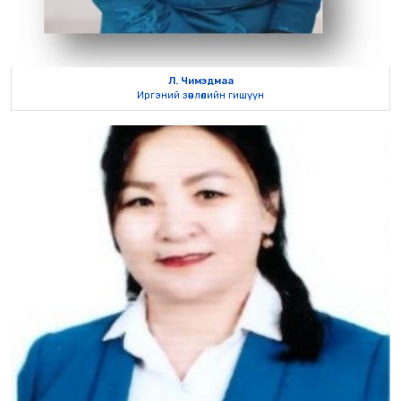
Л. Чимэдмаа
Иргэний зөвлөлийн гишүүн