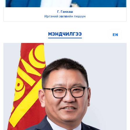
Г. Ганхаш
Иргэний зөвлөлийн гишүүн
МЭНДЧИЛГЭЭ
EN