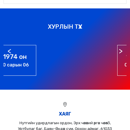
ХУРЛЫН ТҮҮХ
1976 он
01 сарын 01
ХАЯГ
Нутгийн удирдлагын ордон, Эрх чөлөөний өргөн чөлөө-3,
Уртбулаг баг, Баян-Өндөр сум, Орхон аймаг, 61033