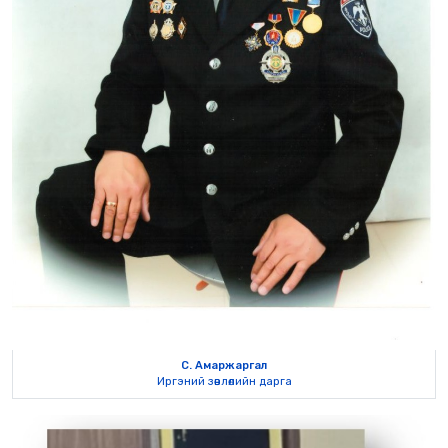
С. Амаржаргал
Иргэний зөвлөлийн дарга