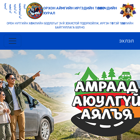
ОРХОН АЙМГИЙН ИРГЭДИЙН ТӨЛӨӨЛӨГЧДИЙН
ХУРАЛ
ОРОН НУТГИЙН ХӨГЖЛИЙН БОДЛОГЫГ ЗҮЙ ЗОХИСТОЙ ТОДОРХОЙЛЖ, ИРГЭН ТӨВТЭЙ ТӨЛӨӨЛЛИЙН
БАЙГУУЛЛАГА БОЛНО.
ЭХЛЭЛ
Previous
Nex