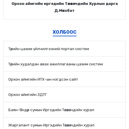
Орхон аймгийн иргэдийн Төлөөлөгчдийн Хурлын дарга
Д.Мөнхбат
ХОЛБООС
Төрийн цахим үйлчилгээний портал систем
Төрийн худалдан авах ажиллагааны цахим систем
Орхон аймгийн ИТХ-ын нэгдсэн сайт
Орхон аймгийн ЗДТГ
Баян-Өндөр сумын Иргэдийн Төлөөлөгчдийн хурал
Жаргалант сумын Иргэдийн Төлөөлөгчдийн хурал