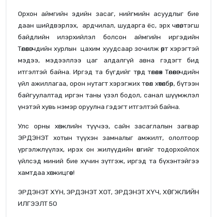
Орхон аймгийн эдийн засаг, нийгмийн асуудлыг бие
даан шийдвэрлэх, ардчилал, шударга ёс, эрх чөлөө, тэгш
байдлийн илэрхийлэл болсон аймгийн иргэдийн
Төлөөлөгчдийн хурлын цахим хуудсаар зочилж өөрт хэрэгтэй
мэдээ, мэдээллээ цаг алдалгүй авна гэдэгт бид
итгэлтэй байна. Иргэд та бүгдийг төрд төлөөлөх Төлөөлөгчдийн
үйл ажиллагаа, орон нутагт хэрэгжих төсөл хөтөлбөр, бүтээн
байгуулалтад иргэн таны үзэл бодол, санал шүүмжлэл
үнэтэй хувь нэмэр оруулна гэдэгт итгэлтэй байна.
Улс орны хөгжлийн түүчээ, сайн засаглалын загвар
ЭРДЭНЭТ хотын түүхэн замналыг амжилт, ололтоор
үргэлжлүүлэх, ирэх он жилүүдийн өнгийг тодорхойлох
үйлсэд миний бие хүчин зүтгэж, иргэд та бүхэнтэйгээ
хамтдаа хөгжицгөөе!
ЭРДЭНЭТ ХҮН, ЭРДЭНЭТ ХОТ, ЭРДЭНЭТ ХҮЧ, ХӨГЖЛИЙН
ИЛГЭЭЛТ 50