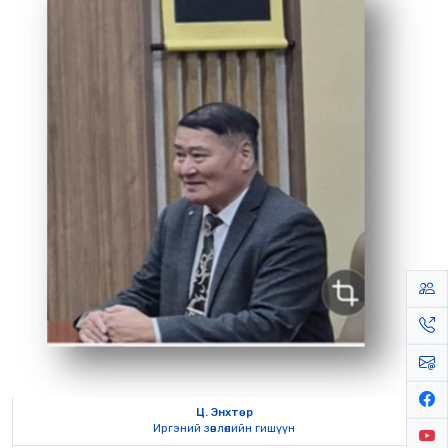
Ц. Энхтөр
Иргэний зөвлөлийн гишүүн