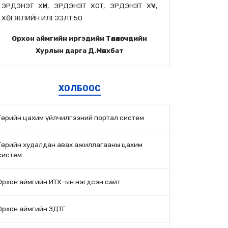
ЭРДЭНЭТ ХҮН, ЭРДЭНЭТ ХОТ, ЭРДЭНЭТ ХҮЧ,
ХӨГЖЛИЙН ИЛГЭЭЛТ 50
Орхон аймгийн иргэдийн Төлөөлөгчдийн
Хурлын дарга Д.Мөнхбат
ХОЛБООС
Төрийн цахим үйлчилгээний портал систем
Төрийн худалдан авах ажиллагааны цахим
систем
Орхон аймгийн ИТХ-ын нэгдсэн сайт
Орхон аймгийн ЗДТГ