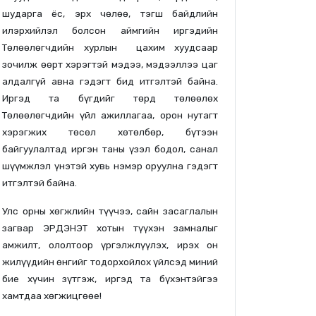
шударга ёс, эрх чөлөө, тэгш байдлийн
илэрхийлэл болсон аймгийн иргэдийн
Төлөөлөгчдийн хурлын цахим хуудсаар
зочилж өөрт хэрэгтэй мэдээ, мэдээллээ цаг
алдалгүй авна гэдэгт бид итгэлтэй байна.
Иргэд та бүгдийг төрд төлөөлөх
Төлөөлөгчдийн үйл ажиллагаа, орон нутагт
хэрэгжих төсөл хөтөлбөр, бүтээн
байгуулалтад иргэн таны үзэл бодол, санал
шүүмжлэл үнэтэй хувь нэмэр оруулна гэдэгт
итгэлтэй байна.
Улс орны хөгжлийн түүчээ, сайн засаглалын
загвар ЭРДЭНЭТ хотын түүхэн замналыг
амжилт, ололтоор үргэлжлүүлэх, ирэх он
жилүүдийн өнгийг тодорхойлох үйлсэд миний
бие хүчин зүтгэж, иргэд та бүхэнтэйгээ
хамтдаа хөгжицгөөе!