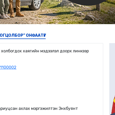
ЦОГЦОЛБОР" ОНӨААТҮГ
 холбогдох хаягийн мэдээлэл доорх линкээр
21100002
ариуцсан ахлах мэргэжилтэн Энхбуянт