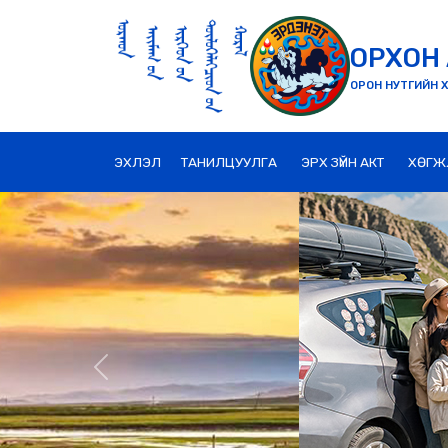
ОРХОН 
ОРОН НУТГИЙН Х
ЭХЛЭЛ
ТАНИЛЦУУЛГА
ЭРХ ЗҮЙН АКТ
ХӨГЖ
Previous