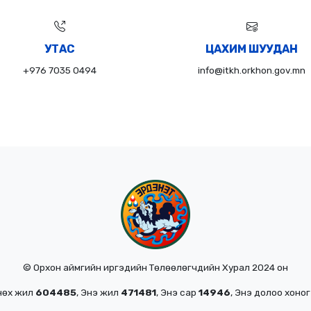
УТАС
ЦАХИМ ШУУДАН
+976 7035 0494
info@itkh.orkhon.gov.mn
© Орхон аймгийн иргэдийн Төлөөлөгчдийн Хурал 2024 он
мнөх жил
604485
, Энэ жил
471481
, Энэ сар
14946
, Энэ долоо хоно