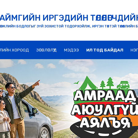
АЙМГИЙН ИРГЭДИЙН ТӨЛӨӨЛӨГЧДИЙ
ӨГЖЛИЙН БОДЛОГЫГ ЗҮЙ ЗОХИСТОЙ ТОДОРХОЙЛЖ, ИРГЭН ТӨВТЭЙ ТӨЛӨӨЛЛИЙН 
ЛИЙН ХОРООД
ЗӨВЛӨЛҮҮД
МЭДЭЭ
ИЛ ТОД БАЙДАЛ
НЭ