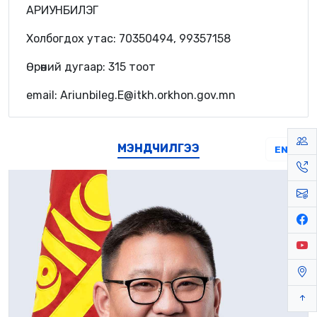
АРИУНБИЛЭГ
Холбогдох утас: 70350494, 99357158
Өрөөний дугаар: 315 тоот
email: Ariunbileg.E@itkh.orkhon.gov.mn
МЭНДЧИЛГЭЭ
EN