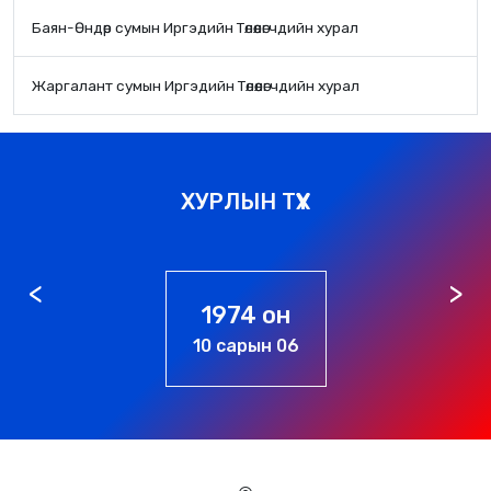
Баян-Өндөр сумын Иргэдийн Төлөөлөгчдийн хурал
Жаргалант сумын Иргэдийн Төлөөлөгчдийн хурал
ХУРЛЫН ТҮҮХ
1974 он
10 сарын 06