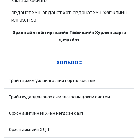
хамтдаа хөгжицгөөе!
ЭРДЭНЭТ ХҮН, ЭРДЭНЭТ ХОТ, ЭРДЭНЭТ ХҮЧ, ХӨГЖЛИЙН
ИЛГЭЭЛТ 50
Орхон аймгийн иргэдийн Төлөөлөгчдийн Хурлын дарга
Д.Мөнхбат
ХОЛБООС
Төрийн цахим үйлчилгээний портал систем
Төрийн худалдан авах ажиллагааны цахим систем
Орхон аймгийн ИТХ-ын нэгдсэн сайт
Орхон аймгийн ЗДТГ