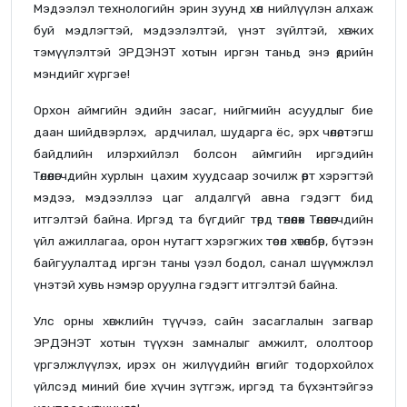
Мэдээлэл технологийн эрин зуунд хөл нийлүүлэн алхаж
буй мэдлэгтэй, мэдээлэлтэй, үнэт зүйлтэй, хөгжих
тэмүүлэлтэй ЭРДЭНЭТ хотын иргэн таньд энэ өдрийн
мэндийг хүргэе!
Орхон аймгийн эдийн засаг, нийгмийн асуудлыг бие
даан шийдвэрлэх, ардчилал, шударга ёс, эрх чөлөө, тэгш
байдлийн илэрхийлэл болсон аймгийн иргэдийн
Төлөөлөгчдийн хурлын цахим хуудсаар зочилж өөрт хэрэгтэй
мэдээ, мэдээллээ цаг алдалгүй авна гэдэгт бид
итгэлтэй байна. Иргэд та бүгдийг төрд төлөөлөх Төлөөлөгчдийн
үйл ажиллагаа, орон нутагт хэрэгжих төсөл хөтөлбөр, бүтээн
байгуулалтад иргэн таны үзэл бодол, санал шүүмжлэл
үнэтэй хувь нэмэр оруулна гэдэгт итгэлтэй байна.
Улс орны хөгжлийн түүчээ, сайн засаглалын загвар
ЭРДЭНЭТ хотын түүхэн замналыг амжилт, ололтоор
үргэлжлүүлэх, ирэх он жилүүдийн өнгийг тодорхойлох
үйлсэд миний бие хүчин зүтгэж, иргэд та бүхэнтэйгээ