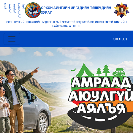
ОРХОН АЙМГИЙН ИРГЭДИЙН ТӨЛӨӨЛӨГЧДИЙН
ХУРАЛ
ОРОН НУТГИЙН ХӨГЖЛИЙН БОДЛОГЫГ ЗҮЙ ЗОХИСТОЙ ТОДОРХОЙЛЖ, ИРГЭН ТӨВТЭЙ ТӨЛӨӨЛЛИЙН
БАЙГУУЛЛАГА БОЛНО.
ЭХЛЭЛ
Previous
Nex