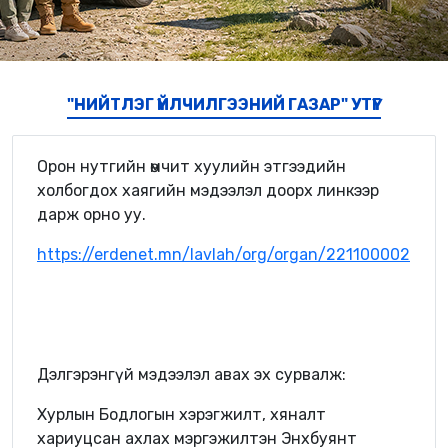
"НИЙТЛЭГ ҮЙЛЧИЛГЭЭНИЙ ГАЗАР" УТҮГ
Орон нутгийн өмчит хуулийн этгээдийн
холбогдох хаягийн мэдээлэл доорх линкээр
дарж орно уу.
https://erdenet.mn/lavlah/org/organ/221100002
Дэлгэрэнгүй мэдээлэл авах эх сурвалж:
Хурлын Бодлогын хэрэгжилт, хяналт
хариуцсан ахлах мэргэжилтэн Энхбуянт