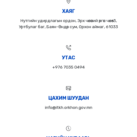
ХАЯГ
Нутгийн удирдлагын ордон, Эрх чөлөөний өргөн чөлөө-3,
Уртбулаг баг, Баян-Өндөр сум, Орхон аймаг, 61033
УТАС
+976 7035 0494
ЦАХИМ ШУУДАН
info@itkh.orkhon.gov.mn