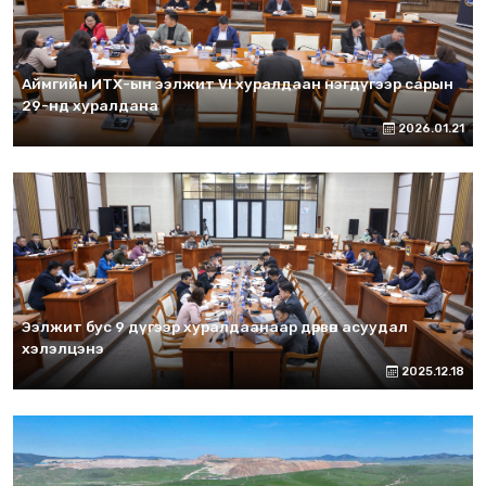
Аймгийн ИТХ-ын ээлжит VI хуралдаан нэгдүгээр сарын
29-нд хуралдана
2026.01.21
Ээлжит бус 9 дүгээр хуралдаанаар дөрвөн асуудал
хэлэлцэнэ
2025.12.18