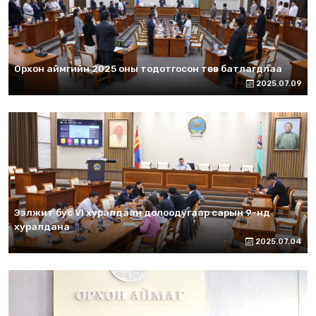
Орхон аймгийн 2025 оны тодотгосон төсөв батлагдлаа
2025.07.09
Ээлжит бус VI хуралдаан долоодугаар сарын 9-нд
хуралдана
2025.07.04