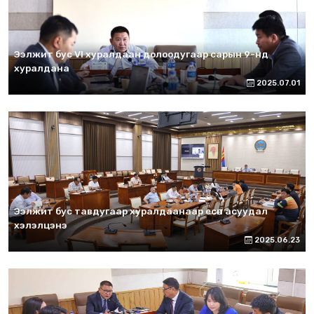
Ээлжит бус VI хуралдаан долоодугаар сарын 9-нд
хуралдана
2025.07.01
Ээлжит бус тавдугаар хуралдаанаар есөн асуудал
хэлэлцэнэ
2025.06.23