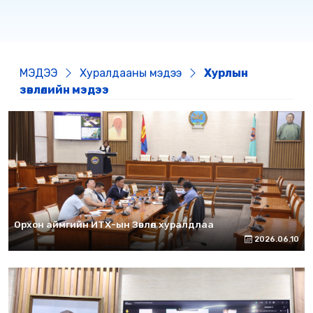
МЭДЭЭ
Хуралдааны мэдээ
Хурлын
зөвлөлийн мэдээ
Орхон аймгийн ИТХ-ын Зөвлөл хуралдлаа
2026.06.10