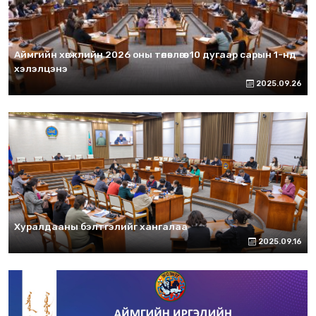
Аймгийн хөгжлийн 2026 оны төлөвлөгөөг 10 дугаар сарын 1-нд
хэлэлцэнэ
2025.09.26
Хуралдааны бэлтгэлийг хангалаа
2025.09.16