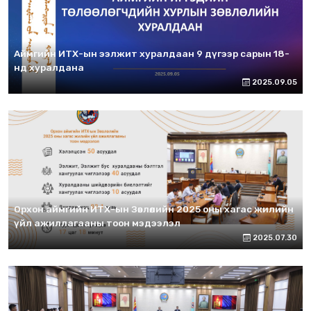
Аймгийн ИТХ-ын ээлжит хуралдаан 9 дүгээр сарын 18-
нд хуралдана
2025.09.05
Орхон аймгийн ИТХ-ын Зөвлөлийн 2025 оны хагас жилийн
үйл ажиллагааны тоон мэдээлэл
2025.07.30