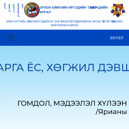
ОРХОН АЙМГИЙН ИРГЭДИЙН ТӨЛӨӨЛӨГЧДИЙН
ХУРАЛ
ОРОН НУТГИЙН ХӨГЖЛИЙН БОДЛОГЫГ ЗҮЙ ЗОХИСТОЙ ТОДОРХОЙЛЖ, ИРГЭН ТӨВТЭЙ ТӨЛӨӨЛЛИЙН
БАЙГУУЛЛАГА БОЛНО.
ЭХЛЭЛ
Previous
Nex