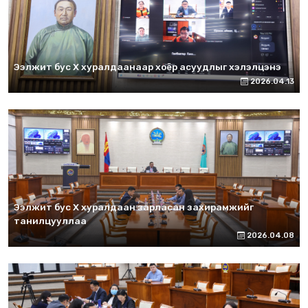
Ээлжит бус X хуралдаанаар хоёр асуудлыг хэлэлцэнэ
2026.04.13
Ээлжит бус X хуралдаан зарласан захирамжийг
танилцууллаа
2026.04.08