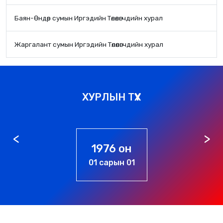
Баян-Өндөр сумын Иргэдийн Төлөөлөгчдийн хурал
Жаргалант сумын Иргэдийн Төлөөлөгчдийн хурал
ХУРЛЫН ТҮҮХ
1989 он
07 сарын 05