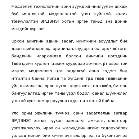
Мэдээлэл технологийн эрин зуунд хөл нийлүүлэн алхаж
буй мэдлэгтэй, мэдээлэлтэй, үнэт зүйлтэй, хөгжих
тэмүүлэлтэй ЭРДЭНЭТ хотын иргэн таньд энэ өдрийн
мэндийг хүргэе!
Орхон аймгийн эдийн засаг, нийгмийн асуудлыг бие
даан шийдвэрлэх, ардчилал, шударга ёс, эрх чөлөө, тэгш
байдлийн илэрхийлэл болсон аймгийн иргэдийн
Төлөөлөгчдийн хурлын цахим хуудсаар зочилж өөрт хэрэгтэй
мэдээ, мэдээллээ цаг алдалгүй авна гэдэгт бид
итгэлтэй байна. Иргэд та бүгдийг төрд төлөөлөх Төлөөлөгчдийн
үйл ажиллагаа, орон нутагт хэрэгжих төсөл хөтөлбөр, бүтээн
байгуулалтад иргэн таны үзэл бодол, санал шүүмжлэл
үнэтэй хувь нэмэр оруулна гэдэгт итгэлтэй байна.
Улс орны хөгжлийн түүчээ, сайн засаглалын загвар
ЭРДЭНЭТ хотын түүхэн замналыг амжилт, ололтоор
үргэлжлүүлэх, ирэх он жилүүдийн өнгийг тодорхойлох
үйлсэд миний бие хүчин зүтгэж, иргэд та бүхэнтэйгээ