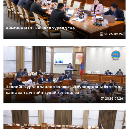
Аймгийн ИТХ-ын Зөвлөл хуралдлаа
2026.02.26
Зөвлөлийн хуралдаанаар ээлжит VI хуралдааны бэлтгэл
хангасан дүнгийн тухай хэлэлцлээ
2026.01.26