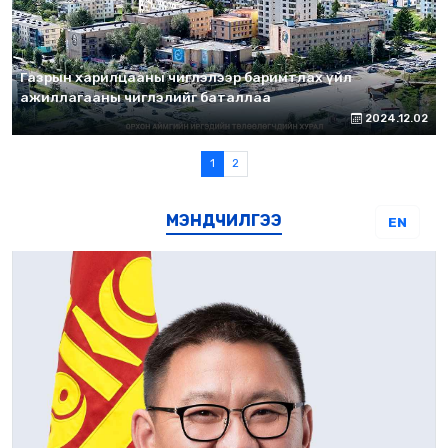
Газрын харилцааны чиглэлээр баримтлах үйл
ажиллагааны чиглэлийг баталлаа
2024.12.02
1
2
МЭНДЧИЛГЭЭ
EN