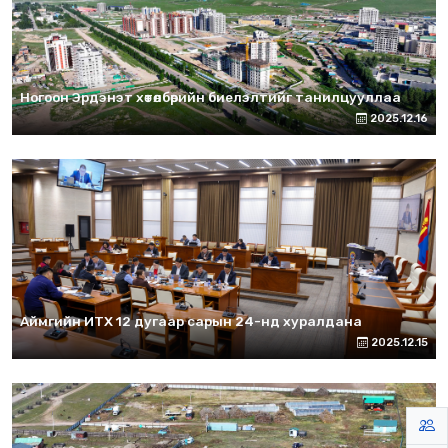
Ногоон Эрдэнэт хөтөлбөрийн биелэлтийг танилцууллаа
2025.12.16
Аймгийн ИТХ 12 дугаар сарын 24-нд хуралдана
2025.12.15