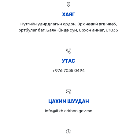
ХАЯГ
Нутгийн удирдлагын ордон, Эрх чөлөөний өргөн чөлөө-3,
Уртбулаг баг, Баян-Өндөр сум, Орхон аймаг, 61033
УТАС
+976 7035 0494
ЦАХИМ ШУУДАН
info@itkh.orkhon.gov.mn