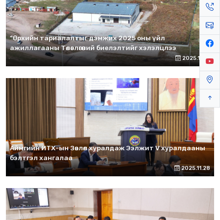
“Өрхийн тариалалтыг дэмжих 2025 оны үйл
ажиллагааны Төлөвлөгөөний биелэлтийг хэлэлцлээ
2025.12.15
Аймгийн ИТХ-ын Зөвлөл хуралдаж Ээлжит V хуралдааны
бэлтгэл хангалаа
2025.11.28