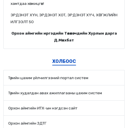
хамтдаа хөгжицгөөе!
ЭРДЭНЭТ ХҮН, ЭРДЭНЭТ ХОТ, ЭРДЭНЭТ ХҮЧ, ХӨГЖЛИЙН
ИЛГЭЭЛТ 50
Орхон аймгийн иргэдийн Төлөөлөгчдийн Хурлын дарга
Д.Мөнхбат
ХОЛБООС
Төрийн цахим үйлчилгээний портал систем
Төрийн худалдан авах ажиллагааны цахим систем
Орхон аймгийн ИТХ-ын нэгдсэн сайт
Орхон аймгийн ЗДТГ