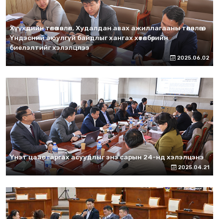
Хүүхдийн төлөө зөвлөл, Худалдан авах ажиллагааны төлөвлөгөө,
Үндэсний аюулгүй байдлыг хангах хөтөлбөрийн
биелэлтийг хэлэлцлээ
2025.06.02
Үнэт цаас гаргах асуудлыг энэ сарын 24-нд хэлэлцэнэ
2025.04.21