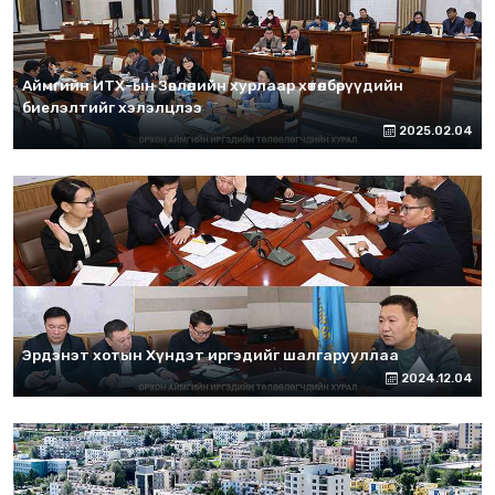
Аймгийн ИТХ-ын Зөвлөлийн хурлаар хөтөлбөрүүдийн
биелэлтийг хэлэлцлээ
2025.02.04
Эрдэнэт хотын Хүндэт иргэдийг шалгарууллаа
2024.12.04