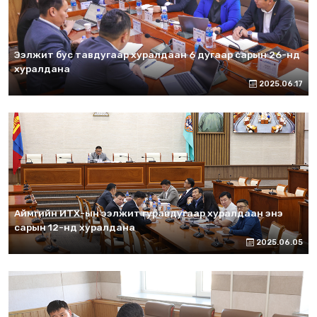
Ээлжит бус тавдугаар хуралдаан 6 дугаар сарын 26-нд
хуралдана
2025.06.17
Аймгийн ИТХ-ын ээлжит гуравдугаар хуралдаан энэ
сарын 12-нд хуралдана
2025.06.05