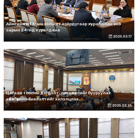
Аймгийн ИТХ-ын ээлжит хоёрдугаар хуралдаан энэ
сарын 24-нд хуралдана
2025.03.17
Цагаан тоосны дэгдэлт, сөрөг нөлөөллийг бууруулах
хөтөлбөрийн биелэлтийг хэлэлцлээ
2025.02.25