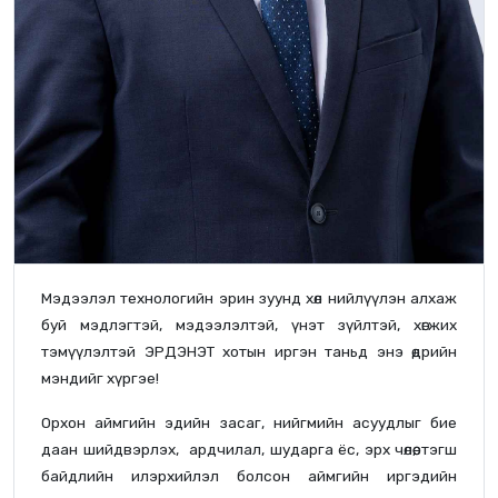
Мэдээлэл технологийн эрин зуунд хөл нийлүүлэн алхаж
буй мэдлэгтэй, мэдээлэлтэй, үнэт зүйлтэй, хөгжих
тэмүүлэлтэй ЭРДЭНЭТ хотын иргэн таньд энэ өдрийн
мэндийг хүргэе!
Орхон аймгийн эдийн засаг, нийгмийн асуудлыг бие
даан шийдвэрлэх, ардчилал, шударга ёс, эрх чөлөө, тэгш
байдлийн илэрхийлэл болсон аймгийн иргэдийн