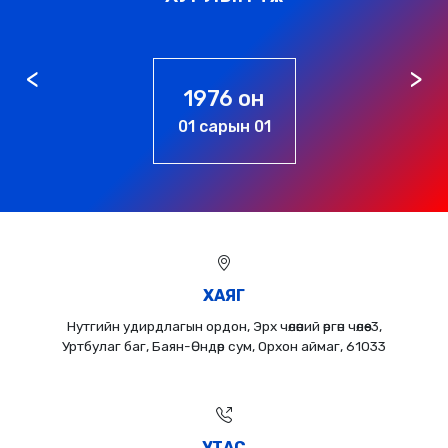
1976 он
01 сарын 01
ХАЯГ
Нутгийн удирдлагын ордон, Эрх чөлөөний өргөн чөлөө-3,
Уртбулаг баг, Баян-Өндөр сум, Орхон аймаг, 61033
УТАС