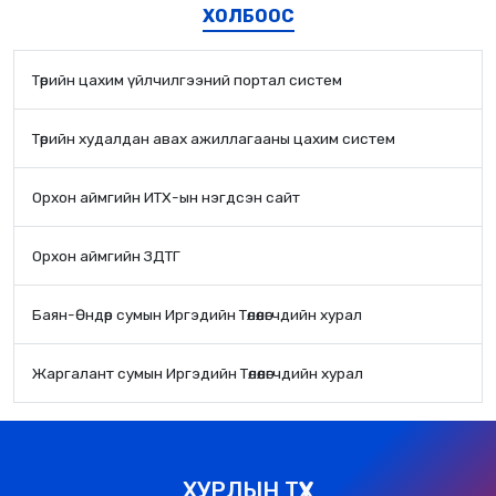
ХОЛБООС
Төрийн цахим үйлчилгээний портал систем
Төрийн худалдан авах ажиллагааны цахим систем
Орхон аймгийн ИТХ-ын нэгдсэн сайт
Орхон аймгийн ЗДТГ
Баян-Өндөр сумын Иргэдийн Төлөөлөгчдийн хурал
Жаргалант сумын Иргэдийн Төлөөлөгчдийн хурал
ХУРЛЫН ТҮҮХ