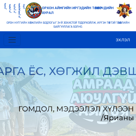
ОРХОН АЙМГИЙН ИРГЭДИЙН ТӨЛӨӨЛӨГЧДИЙН
ХУРАЛ
ОРОН НУТГИЙН ХӨГЖЛИЙН БОДЛОГЫГ ЗҮЙ ЗОХИСТОЙ ТОДОРХОЙЛЖ, ИРГЭН ТӨВТЭЙ ТӨЛӨӨЛЛИЙН
БАЙГУУЛЛАГА БОЛНО.
ЭХЛЭЛ
Previous
Nex