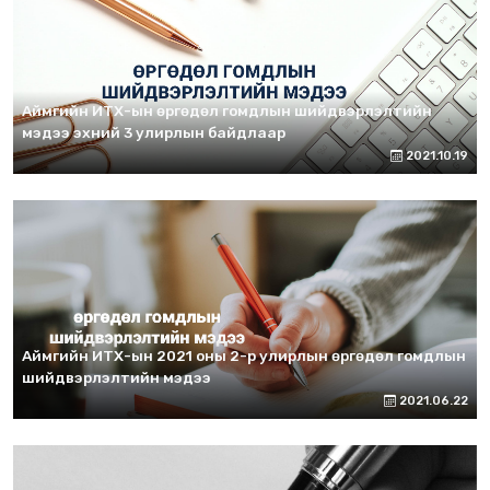
Аймгийн ИТХ-ын өргөдөл гомдлын шийдвэрлэлтийн
мэдээ эхний 3 улирлын байдлаар
2021.10.19
Аймгийн ИТХ-ын 2021 оны 2-р улирлын өргөдөл гомдлын
шийдвэрлэлтийн мэдээ
2021.06.22