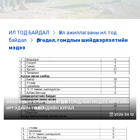
ИЛ ТОД БАЙДАЛ
Үйл ажиллагааны ил тод
байдал
Өргөдөл, гомдлын шийдвэрлэлтийн
мэдээ
2026 ОНЫ II УЛИРЛЫН ӨРГӨДӨЛ ГОМДЛЫН МЭДЭЭ АЙМГИЙН
ИРГЭДИЙН ТӨЛӨӨЛӨГЧДИЙН ХУРАЛ
2026.06.12