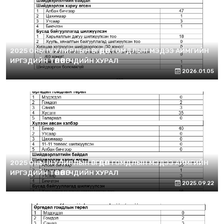
2025 ОНЫ IV УЛИРЛЫН ӨРГӨДӨЛ ГОМДЛЫН МЭДЭЭ АЙМГИЙН
ИРГЭДИЙН ТӨЛӨӨЛӨГЧДИЙН ХУРАЛ
2026.01.05
2025 ОНЫ III УЛИРЛЫН ӨРГӨДӨЛ ГОМДЛЫН МЭДЭЭ АЙМГИЙН
ИРГЭДИЙН ТӨЛӨӨЛӨГЧДИЙН ХУРАЛ
2025.09.22