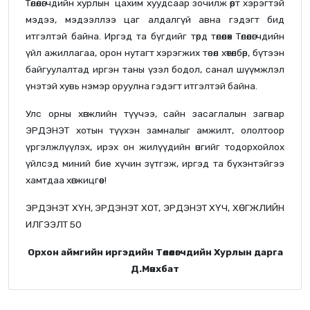
Төлөөлөгчдийн хурлын цахим хуудсаар зочилж өөрт хэрэгтэй
мэдээ, мэдээллээ цаг алдалгүй авна гэдэгт бид
итгэлтэй байна. Иргэд та бүгдийг төрд төлөөлөх Төлөөлөгчдийн
үйл ажиллагаа, орон нутагт хэрэгжих төсөл хөтөлбөр, бүтээн
байгуулалтад иргэн таны үзэл бодол, санал шүүмжлэл
үнэтэй хувь нэмэр оруулна гэдэгт итгэлтэй байна.
Улс орны хөгжлийн түүчээ, сайн засаглалын загвар
ЭРДЭНЭТ хотын түүхэн замналыг амжилт, ололтоор
үргэлжлүүлэх, ирэх он жилүүдийн өнгийг тодорхойлох
үйлсэд миний бие хүчин зүтгэж, иргэд та бүхэнтэйгээ
хамтдаа хөгжицгөөе!
ЭРДЭНЭТ ХҮН, ЭРДЭНЭТ ХОТ, ЭРДЭНЭТ ХҮЧ, ХӨГЖЛИЙН
ИЛГЭЭЛТ 50
Орхон аймгийн иргэдийн Төлөөлөгчдийн Хурлын дарга
Д.Мөнхбат