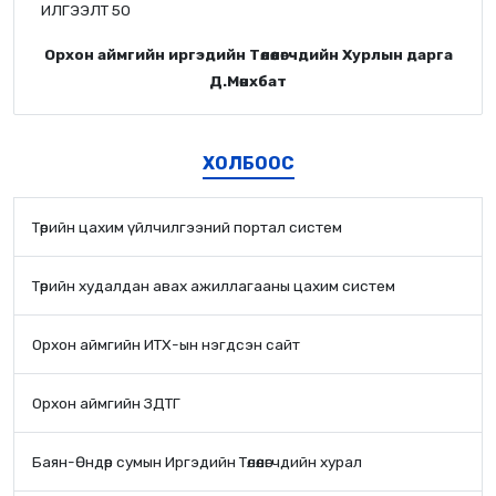
ИЛГЭЭЛТ 50
Орхон аймгийн иргэдийн Төлөөлөгчдийн Хурлын дарга
Д.Мөнхбат
ХОЛБООС
Төрийн цахим үйлчилгээний портал систем
Төрийн худалдан авах ажиллагааны цахим систем
Орхон аймгийн ИТХ-ын нэгдсэн сайт
Орхон аймгийн ЗДТГ
Баян-Өндөр сумын Иргэдийн Төлөөлөгчдийн хурал