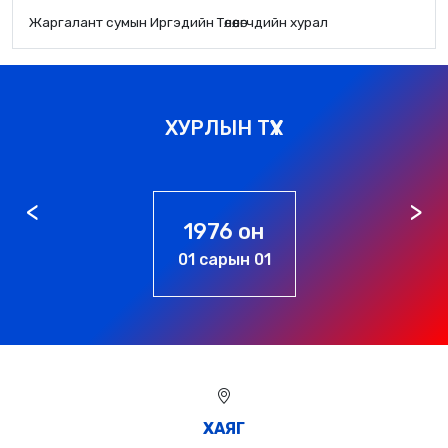
Жаргалант сумын Иргэдийн Төлөөлөгчдийн хурал
ХУРЛЫН ТҮҮХ
1976 он
01 сарын 01
ХАЯГ