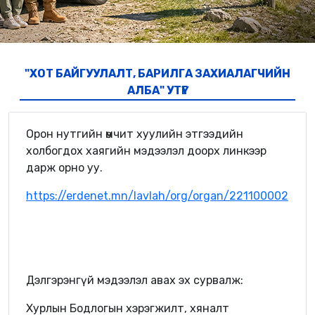
"ХОТ БАЙГУУЛАЛТ, БАРИЛГА ЗАХИАЛАГЧИЙН
АЛБА" УТҮГ
Орон нутгийн өмчит хуулийн этгээдийн
холбогдох хаягийн мэдээлэл доорх линкээр
дарж орно уу.
https://erdenet.mn/lavlah/org/organ/221100002
Дэлгэрэнгүй мэдээлэл авах эх сурвалж:
Хурлын Бодлогын хэрэгжилт, хяналт