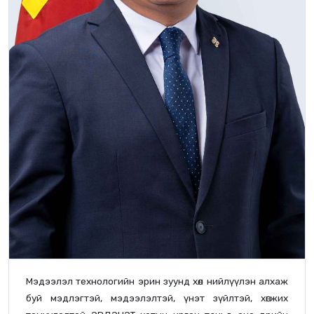
Мэдээлэл технологийн эрин зуунд хөл нийлүүлэн алхаж
буй мэдлэгтэй, мэдээлэлтэй, үнэт зүйлтэй, хөгжих