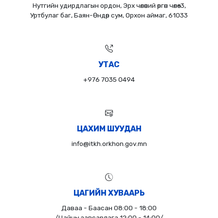
Нутгийн удирдлагын ордон, Эрх чөлөөний өргөн чөлөө-3,
Уртбулаг баг, Баян-Өндөр сум, Орхон аймаг, 61033
УТАС
+976 7035 0494
ЦАХИМ ШУУДАН
info@itkh.orkhon.gov.mn
ЦАГИЙН ХУВААРЬ
Даваа - Баасан 08:00 - 18:00
/Цайны завсарлага 12:00 - 14:00/