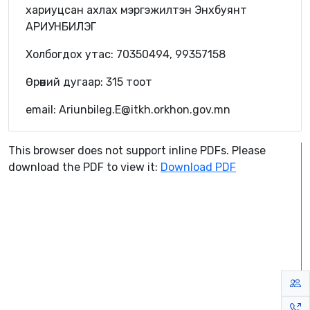
хариуцсан ахлах мэргэжилтэн Энхбуянт
АРИУНБИЛЭГ
Холбогдох утас: 70350494, 99357158
Өрөөний дугаар: 315 тоот
email: Ariunbileg.E@itkh.orkhon.gov.mn
This browser does not support inline PDFs. Please
download the PDF to view it:
Download PDF