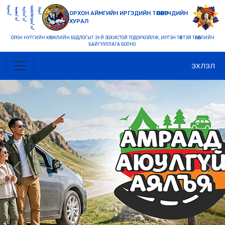
ОРХОН АЙМГИЙН ИРГЭДИЙН ТӨЛӨӨЛӨГЧДИЙН
ХУРАЛ
ОРОН НУТГИЙН ХӨГЖЛИЙН БОДЛОГЫГ ЗҮЙ ЗОХИСТОЙ ТОДОРХОЙЛЖ, ИРГЭН ТӨВТЭЙ ТӨЛӨӨЛЛИЙН
БАЙГУУЛЛАГА БОЛНО.
ЭХЛЭЛ
Previous
Nex