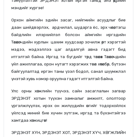
тэмүүлэлтэй ЭРДЭНЭТ хотын иргэн таньд энэ өдрийн
мэндийг хүргэе!
Орхон аймгийн эдийн засаг, нийгмийн асуудлыг бие
даан шийдвэрлэх, ардчилал, шударга ёс, эрх чөлөө, тэгш
байдлийн илэрхийлэл болсон аймгийн иргэдийн
Төлөөлөгчдийн хурлын цахим хуудсаар зочилж өөрт хэрэгтэй
мэдээ, мэдээллээ цаг алдалгүй авна гэдэгт бид
итгэлтэй байна. Иргэд та бүгдийг төрд төлөөлөх Төлөөлөгчдийн
үйл ажиллагаа, орон нутагт хэрэгжих төсөл хөтөлбөр, бүтээн
байгуулалтад иргэн таны үзэл бодол, санал шүүмжлэл
үнэтэй хувь нэмэр оруулна гэдэгт итгэлтэй байна.
Улс орны хөгжлийн түүчээ, сайн засаглалын загвар
ЭРДЭНЭТ хотын түүхэн замналыг амжилт, ололтоор
үргэлжлүүлэх, ирэх он жилүүдийн өнгийг тодорхойлох
үйлсэд миний бие хүчин зүтгэж, иргэд та бүхэнтэйгээ
хамтдаа хөгжицгөөе!
ЭРДЭНЭТ ХҮН, ЭРДЭНЭТ ХОТ, ЭРДЭНЭТ ХҮЧ, ХӨГЖЛИЙН