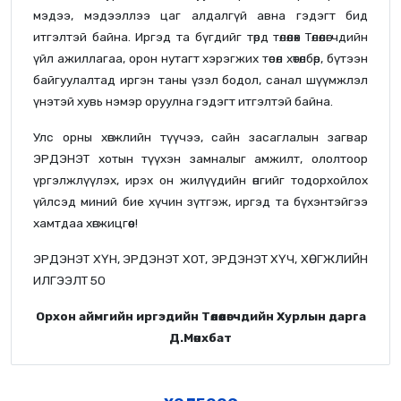
мэдээ, мэдээллээ цаг алдалгүй авна гэдэгт бид
итгэлтэй байна. Иргэд та бүгдийг төрд төлөөлөх Төлөөлөгчдийн
үйл ажиллагаа, орон нутагт хэрэгжих төсөл хөтөлбөр, бүтээн
байгуулалтад иргэн таны үзэл бодол, санал шүүмжлэл
үнэтэй хувь нэмэр оруулна гэдэгт итгэлтэй байна.
Улс орны хөгжлийн түүчээ, сайн засаглалын загвар
ЭРДЭНЭТ хотын түүхэн замналыг амжилт, ололтоор
үргэлжлүүлэх, ирэх он жилүүдийн өнгийг тодорхойлох
үйлсэд миний бие хүчин зүтгэж, иргэд та бүхэнтэйгээ
хамтдаа хөгжицгөөе!
ЭРДЭНЭТ ХҮН, ЭРДЭНЭТ ХОТ, ЭРДЭНЭТ ХҮЧ, ХӨГЖЛИЙН
ИЛГЭЭЛТ 50
Орхон аймгийн иргэдийн Төлөөлөгчдийн Хурлын дарга
Д.Мөнхбат