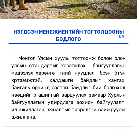
НЭГДСЭН МЕНЕЖМЕНТИЙН ТОГТОЛЦООНЫ
EN
БОДЛОГО
Монгол Улсын хууль, тогтоомж болон олон
улсын стандартыг хэрэгжүүлэх, байгууллагын
мэдээлэл-хөрөнгө түүний нууцлал, бүрэн бүтэн
хүртээмжтэй, халдашгүй байдлыг хангах,
байгаль орчинд ээлтэй байдлыг бий болгоход
нөөцийг үр ашигтай зарцуулах замаар Хурлын
байгууллагын удирдлага зохион байгуулалт,
үйл ажиллагаа, хяналтыг тасралтгүй сайжруулж
ажиллана.