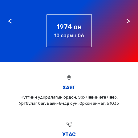
1974 он
10 сарын 06
ХАЯГ
Нутгийн удирдлагын ордон, Эрх чөлөөний өргөн чөлөө-3,
Уртбулаг баг, Баян-Өндөр сум, Орхон аймаг, 61033
УТАС