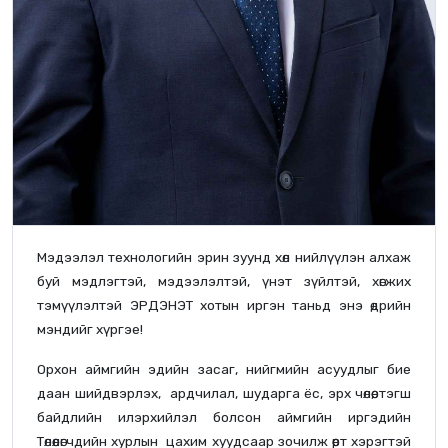
Мэдээлэл технологийн эрин зуунд хөл нийлүүлэн алхаж
буй мэдлэгтэй, мэдээлэлтэй, үнэт зүйлтэй, хөгжих
тэмүүлэлтэй ЭРДЭНЭТ хотын иргэн таньд энэ өдрийн
мэндийг хүргэе!
Орхон аймгийн эдийн засаг, нийгмийн асуудлыг бие
даан шийдвэрлэх, ардчилал, шударга ёс, эрх чөлөө, тэгш
байдлийн илэрхийлэл болсон аймгийн иргэдийн
Төлөөлөгчдийн хурлын цахим хуудсаар зочилж өөрт хэрэгтэй