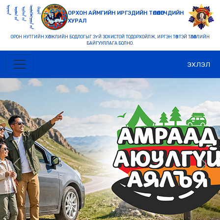
ОРХОН АЙМГИЙН ИРГЭДИЙН ТӨЛӨӨЛӨГЧДИЙН
ХУРАЛ
ОРОН НУТГИЙН ХӨГЖЛИЙН БОДЛОГЫГ ЗҮЙ ЗОХИСТОЙ ТОДОРХОЙЛЖ, ИРГЭН ТӨВТЭЙ ТӨЛӨӨЛЛИЙН
БАЙГУУЛЛАГА БОЛНО.
ЭХЛЭЛ
Previous
Nex