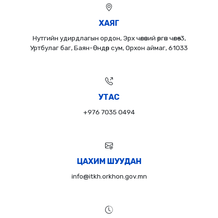
ХАЯГ
Нутгийн удирдлагын ордон, Эрх чөлөөний өргөн чөлөө-3,
Уртбулаг баг, Баян-Өндөр сум, Орхон аймаг, 61033
УТАС
+976 7035 0494
ЦАХИМ ШУУДАН
info@itkh.orkhon.gov.mn