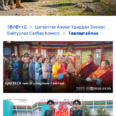
ЗӨВЛӨЛҮҮД
Цагаатгах Ажлыг Удирдан Зохион
Байгуулах Салбар Комисс
Төлөвлөгөө, тайлан
ЦАУЗБСК-ын III улирлын тайлан
2025.09.30