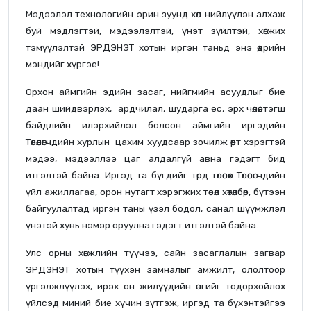
Мэдээлэл технологийн эрин зуунд хөл нийлүүлэн алхаж
буй мэдлэгтэй, мэдээлэлтэй, үнэт зүйлтэй, хөгжих
тэмүүлэлтэй ЭРДЭНЭТ хотын иргэн таньд энэ өдрийн
мэндийг хүргэе!
Орхон аймгийн эдийн засаг, нийгмийн асуудлыг бие
даан шийдвэрлэх, ардчилал, шударга ёс, эрх чөлөө, тэгш
байдлийн илэрхийлэл болсон аймгийн иргэдийн
Төлөөлөгчдийн хурлын цахим хуудсаар зочилж өөрт хэрэгтэй
мэдээ, мэдээллээ цаг алдалгүй авна гэдэгт бид
итгэлтэй байна. Иргэд та бүгдийг төрд төлөөлөх Төлөөлөгчдийн
үйл ажиллагаа, орон нутагт хэрэгжих төсөл хөтөлбөр, бүтээн
байгуулалтад иргэн таны үзэл бодол, санал шүүмжлэл
үнэтэй хувь нэмэр оруулна гэдэгт итгэлтэй байна.
Улс орны хөгжлийн түүчээ, сайн засаглалын загвар
ЭРДЭНЭТ хотын түүхэн замналыг амжилт, ололтоор
үргэлжлүүлэх, ирэх он жилүүдийн өнгийг тодорхойлох
үйлсэд миний бие хүчин зүтгэж, иргэд та бүхэнтэйгээ