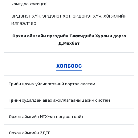
хамтдаа хөгжицгөөе!
ЭРДЭНЭТ ХҮН, ЭРДЭНЭТ ХОТ, ЭРДЭНЭТ ХҮЧ, ХӨГЖЛИЙН
ИЛГЭЭЛТ 50
Орхон аймгийн иргэдийн Төлөөлөгчдийн Хурлын дарга
Д.Мөнхбат
ХОЛБООС
Төрийн цахим үйлчилгээний портал систем
Төрийн худалдан авах ажиллагааны цахим систем
Орхон аймгийн ИТХ-ын нэгдсэн сайт
Орхон аймгийн ЗДТГ