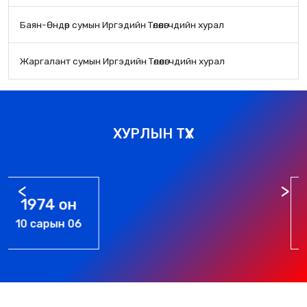
Баян-Өндөр сумын Иргэдийн Төлөөлөгчдийн хурал
Жаргалант сумын Иргэдийн Төлөөлөгчдийн хурал
ХУРЛЫН ТҮҮХ
1976 он
01 сарын 01