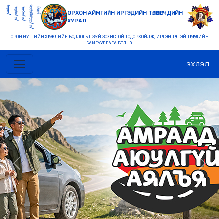
ОРХОН АЙМГИЙН ИРГЭДИЙН ТӨЛӨӨЛӨГЧДИЙН
ХУРАЛ
ОРОН НУТГИЙН ХӨГЖЛИЙН БОДЛОГЫГ ЗҮЙ ЗОХИСТОЙ ТОДОРХОЙЛЖ, ИРГЭН ТӨВТЭЙ ТӨЛӨӨЛЛИЙН
БАЙГУУЛЛАГА БОЛНО.
ЭХЛЭЛ
Previous
Nex