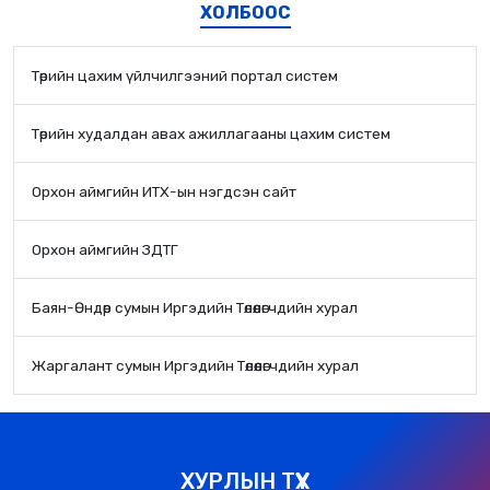
ХОЛБООС
Төрийн цахим үйлчилгээний портал систем
Төрийн худалдан авах ажиллагааны цахим систем
Орхон аймгийн ИТХ-ын нэгдсэн сайт
Орхон аймгийн ЗДТГ
Баян-Өндөр сумын Иргэдийн Төлөөлөгчдийн хурал
Жаргалант сумын Иргэдийн Төлөөлөгчдийн хурал
ХУРЛЫН ТҮҮХ