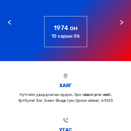
он
1976 он
н 06
01 сарын 0
ХАЯГ
Нутгийн удирдлагын ордон, Эрх чөлөөний өргөн чөлөө-3,
Уртбулаг баг, Баян-Өндөр сум, Орхон аймаг, 61033
УТАС