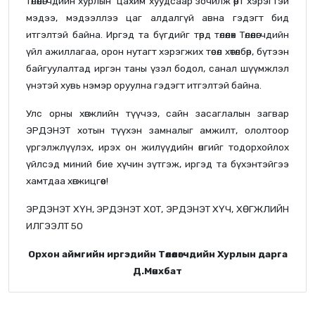
Төлөөлөгчдийн хурлын цахим хуудсаар зочилж өөрт хэрэгтэй
мэдээ, мэдээллээ цаг алдалгүй авна гэдэгт бид
итгэлтэй байна. Иргэд та бүгдийг төрд төлөөлөх Төлөөлөгчдийн
үйл ажиллагаа, орон нутагт хэрэгжих төсөл хөтөлбөр, бүтээн
байгуулалтад иргэн таны үзэл бодол, санал шүүмжлэл
үнэтэй хувь нэмэр оруулна гэдэгт итгэлтэй байна.
Улс орны хөгжлийн түүчээ, сайн засаглалын загвар
ЭРДЭНЭТ хотын түүхэн замналыг амжилт, ололтоор
үргэлжлүүлэх, ирэх он жилүүдийн өнгийг тодорхойлох
үйлсэд миний бие хүчин зүтгэж, иргэд та бүхэнтэйгээ
хамтдаа хөгжицгөөе!
ЭРДЭНЭТ ХҮН, ЭРДЭНЭТ ХОТ, ЭРДЭНЭТ ХҮЧ, ХӨГЖЛИЙН
ИЛГЭЭЛТ 50
Орхон аймгийн иргэдийн Төлөөлөгчдийн Хурлын дарга
Д.Мөнхбат