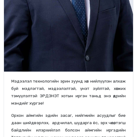
Мэдээлэл технологийн эрин зуунд хөл нийлүүлэн алхаж
буй мэдлэгтэй, мэдээлэлтэй, үнэт зүйлтэй, хөгжих
тэмүүлэлтэй ЭРДЭНЭТ хотын иргэн таньд энэ өдрийн
мэндийг хүргэе!
Орхон аймгийн эдийн засаг, нийгмийн асуудлыг бие
даан шийдвэрлэх, ардчилал, шударга ёс, эрх чөлөө, тэгш
байдлийн илэрхийлэл болсон аймгийн иргэдийн