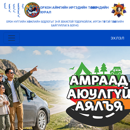
ОРХОН АЙМГИЙН ИРГЭДИЙН ТӨЛӨӨЛӨГЧДИЙН
ХУРАЛ
ОРОН НУТГИЙН ХӨГЖЛИЙН БОДЛОГЫГ ЗҮЙ ЗОХИСТОЙ ТОДОРХОЙЛЖ, ИРГЭН ТӨВТЭЙ ТӨЛӨӨЛЛИЙН
БАЙГУУЛЛАГА БОЛНО.
ЭХЛЭЛ
Previous
Nex