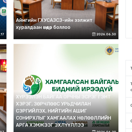
Аймгийн ГХУСАЗСЗ-ийн ээлжит
хуралдаан өнөөдөр боллоо
.17
2026.06.30
ХҮРЭЭЛЭН БАЙГАА ОРЧНЫ ЭСРЭГ ГЭМТ
ХЭРЭГ, ЗӨРЧЛӨӨС УРЬДЧИЛАН
СЭРГИЙЛЭХ, НИЙТИЙН АШИГ
СОНИРХЛЫГ ХАМГААЛАХ НӨЛӨӨЛЛИЙН
АРГА ХЭМЖЭЭГ ЭХЛҮҮЛЛЭЭ