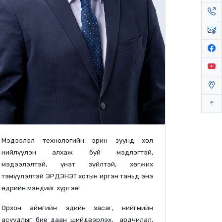
Мэдээлэл технологийн эрин зуунд хөл
нийлүүлэн алхаж буй мэдлэгтэй,
мэдээлэлтэй, үнэт зүйлтэй, хөгжих
тэмүүлэлтэй ЭРДЭНЭТ хотын иргэн таньд энэ
өдрийн мэндийг хүргэе!
Орхон аймгийн эдийн засаг, нийгмийн
асуудлыг бие даан шийдвэрлэх, ардчилал,