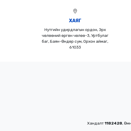
ХАЯГ
Нутгийн удирдлагын ордон, Эрх
чөлөөний өргөн чөлөө-3, Уртбулаг
баг, Баян-Өндөр сум, Орхон аймаг,
61033
Хандалт
1182428
, Өм