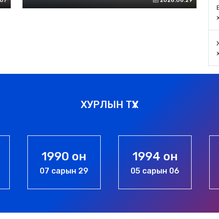
.07
2026.06.29
ХУРЛЫН ТҮҮХ
1990 он
1994 он
07 сарын 29
05 сарын 06