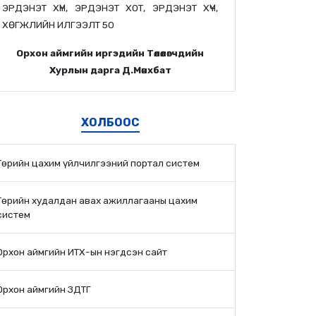
ЭРДЭНЭТ ХҮН, ЭРДЭНЭТ ХОТ, ЭРДЭНЭТ ХҮЧ,
ХӨГЖЛИЙН ИЛГЭЭЛТ 50
Орхон аймгийн иргэдийн Төлөөлөгчдийн
Хурлын дарга Д.Мөнхбат
ХОЛБООС
Төрийн цахим үйлчилгээний портал систем
Төрийн худалдан авах ажиллагааны цахим
систем
Орхон аймгийн ИТХ-ын нэгдсэн сайт
Орхон аймгийн ЗДТГ