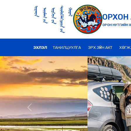
ОРХОН 
ОРОН НУТГИЙН Х
ЭХЛЭЛ
ТАНИЛЦУУЛГА
ЭРХ ЗҮЙН АКТ
ХӨГЖ
Previous