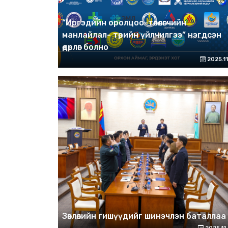
“Иргэдийн оролцоо-төлөөлөгчийн
манлайлал- төрийн үйлчилгээ” нэгдсэн
өдөрлөг болно
2025.11
Зөвлөлийн гишүүдийг шинэчлэн баталлаа