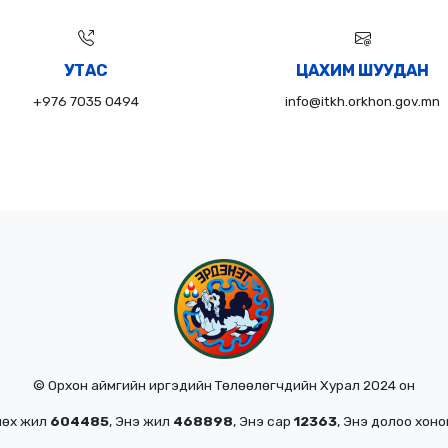
УТАС
ЦАХИМ ШУУДАН
+976 7035 0494
info@itkh.orkhon.gov.mn
© Орхон аймгийн иргэдийн Төлөөлөгчдийн Хурал 2024 он
нөх жил
604485
, Энэ жил
468898
, Энэ сар
12363
, Энэ долоо хон