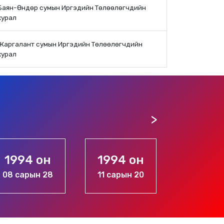
Баян-Өндөр сумын Иргэдийн Төлөөлөгчдийн
хурал
Жаргалант сумын Иргэдийн Төлөөлөгчдийн
хурал
1994 он
1994 он
1996 
08 сарын 28
11 сарын 20
10 сары