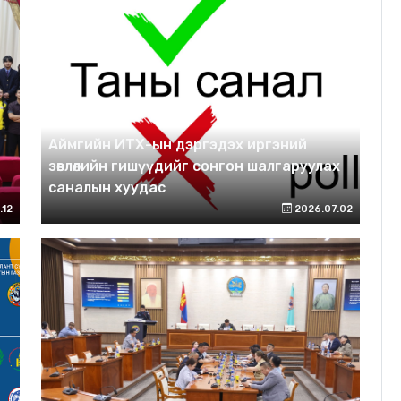
Аймгийн ИТХ-ын дэргэдэх иргэний
зөвлөлийн гишүүдийг сонгон шалгаруулах
саналын хуудас
.12
2026.07.02