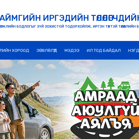
АЙМГИЙН ИРГЭДИЙН ТӨЛӨӨЛӨГЧДИЙ
ӨГЖЛИЙН БОДЛОГЫГ ЗҮЙ ЗОХИСТОЙ ТОДОРХОЙЛЖ, ИРГЭН ТӨВТЭЙ ТӨЛӨӨЛЛИЙН 
ЛИЙН ХОРООД
ЗӨВЛӨЛҮҮД
МЭДЭЭ
ИЛ ТОД БАЙДАЛ
НЭГД