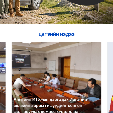
ЦАГ ҮЕИЙН МЭДЭЭ
Аймгийн ИТХ-ын дэргэдэх Иргэний
зөвлөлийн зарим гишүүдийг сонгон
шалгаруулах комисс хуралдлаа