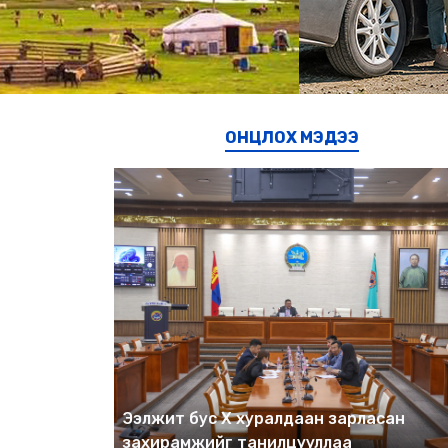
ОНЦЛОХ МЭДЭЭ
Ээлжит бус X хуралдаан зарласан
захирамжийг танилцууллаа