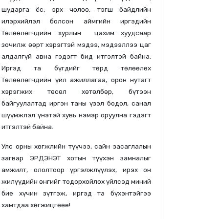
шударга ёс, эрх чөлөө, тэгш байдлийн
илэрхийлэл болсон аймгийн иргэдийн
Төлөөлөгчдийн хурлын цахим хуудсаар
зочилж өөрт хэрэгтэй мэдээ, мэдээллээ цаг
алдалгүй авна гэдэгт бид итгэлтэй байна.
Иргэд та бүгдийг төрд төлөөлөх
Төлөөлөгчдийн үйл ажиллагаа, орон нутагт
хэрэгжих төсөл хөтөлбөр, бүтээн
байгуулалтад иргэн таны үзэл бодол, санал
шүүмжлэл үнэтэй хувь нэмэр оруулна гэдэгт
итгэлтэй байна.
Улс орны хөгжлийн түүчээ, сайн засаглалын
загвар ЭРДЭНЭТ хотын түүхэн замналыг
амжилт, ололтоор үргэлжлүүлэх, ирэх он
жилүүдийн өнгийг тодорхойлох үйлсэд миний
бие хүчин зүтгэж, иргэд та бүхэнтэйгээ
хамтдаа хөгжицгөөе!