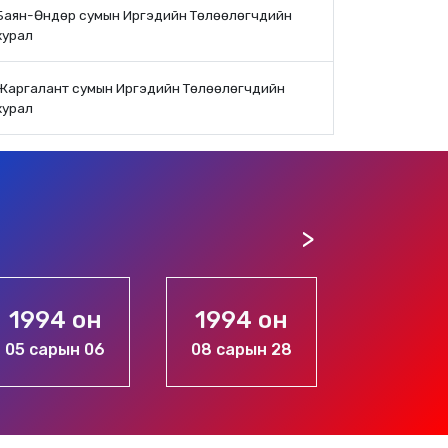
Баян-Өндөр сумын Иргэдийн Төлөөлөгчдийн
хурал
Жаргалант сумын Иргэдийн Төлөөлөгчдийн
хурал
1994 он
1994 он
199
08 сарын 28
11 сарын 20
10 са