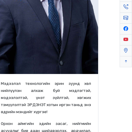
Мэдээлэл технологийн эрин зуунд хөл
нийлүүлэн алхаж буй мэдлэгтэй,
мэдээлэлтэй, үнэт зүйлтэй, хөгжих
тэмүүлэлтэй ЭРДЭНЭТ хотын иргэн таньд энэ
өдрийн мэндийг хүргэе!
Орхон аймгийн эдийн засаг, нийгмийн
асуудлыг бие даан шийдвэрлэх, ардчилал,