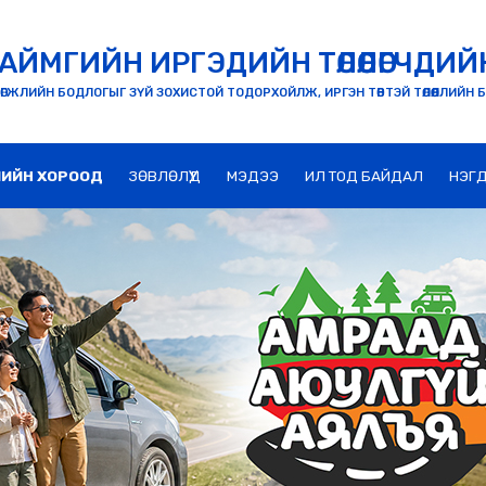
АЙМГИЙН ИРГЭДИЙН ТӨЛӨӨЛӨГЧДИЙ
ӨГЖЛИЙН БОДЛОГЫГ ЗҮЙ ЗОХИСТОЙ ТОДОРХОЙЛЖ, ИРГЭН ТӨВТЭЙ ТӨЛӨӨЛЛИЙН 
ЛИЙН ХОРООД
ЗӨВЛӨЛҮҮД
МЭДЭЭ
ИЛ ТОД БАЙДАЛ
НЭГД