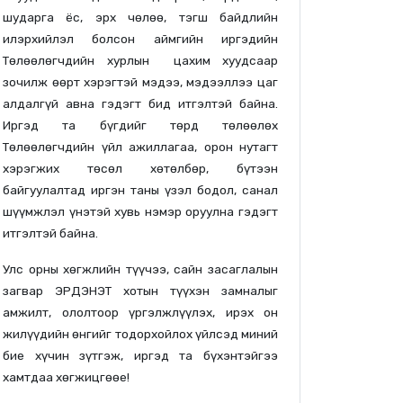
шударга ёс, эрх чөлөө, тэгш байдлийн
илэрхийлэл болсон аймгийн иргэдийн
Төлөөлөгчдийн хурлын цахим хуудсаар
зочилж өөрт хэрэгтэй мэдээ, мэдээллээ цаг
алдалгүй авна гэдэгт бид итгэлтэй байна.
Иргэд та бүгдийг төрд төлөөлөх
Төлөөлөгчдийн үйл ажиллагаа, орон нутагт
хэрэгжих төсөл хөтөлбөр, бүтээн
байгуулалтад иргэн таны үзэл бодол, санал
шүүмжлэл үнэтэй хувь нэмэр оруулна гэдэгт
итгэлтэй байна.
Улс орны хөгжлийн түүчээ, сайн засаглалын
загвар ЭРДЭНЭТ хотын түүхэн замналыг
амжилт, ололтоор үргэлжлүүлэх, ирэх он
жилүүдийн өнгийг тодорхойлох үйлсэд миний
бие хүчин зүтгэж, иргэд та бүхэнтэйгээ
хамтдаа хөгжицгөөе!