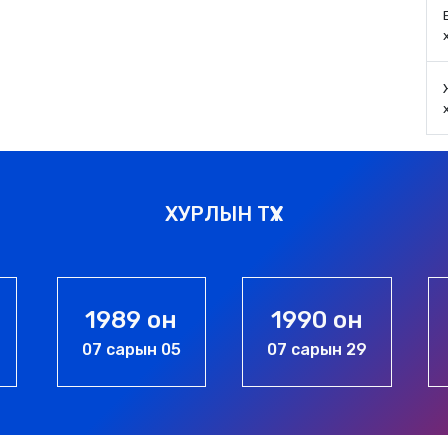
ХУРЛЫН ТҮҮХ
н
1990 он
1994 он
05
07 сарын 29
05 сарын 06