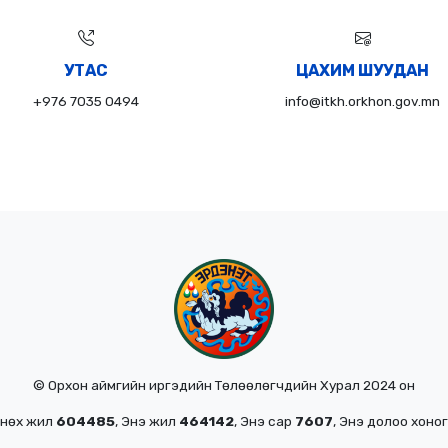
УТАС
ЦАХИМ ШУУДАН
+976 7035 0494
info@itkh.orkhon.gov.mn
© Орхон аймгийн иргэдийн Төлөөлөгчдийн Хурал 2024 он
мнөх жил
604485
, Энэ жил
464142
, Энэ сар
7607
, Энэ долоо хоно