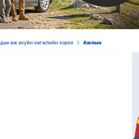
өдөө аж ахуйн хөгжлийн хороо
Ажлын