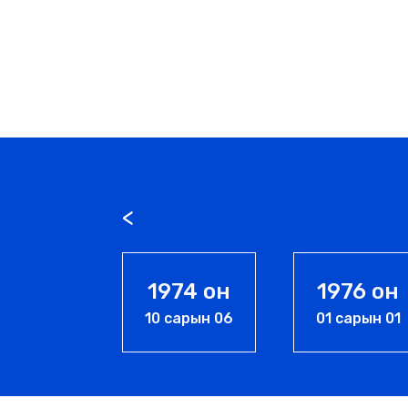
1974 он
1976 он
1989 о
0 сарын 06
01 сарын 01
07 сарын 