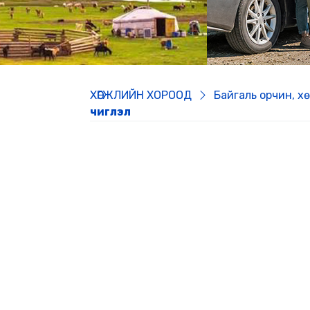
ХӨГЖЛИЙН ХОРООД
Байгаль орчин, х
чиглэл