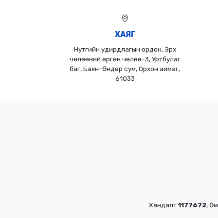
ХАЯГ
Нутгийн удирдлагын ордон, Эрх
чөлөөний өргөн чөлөө-3, Уртбулаг
баг, Баян-Өндөр сум, Орхон аймаг,
61033
Хандалт
1177672
, Ө