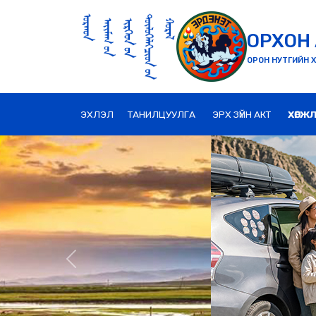
ОРХОН 
ОРОН НУТГИЙН Х
ЭХЛЭЛ
ТАНИЛЦУУЛГА
ЭРХ ЗҮЙН АКТ
ХӨГЖ
Previous