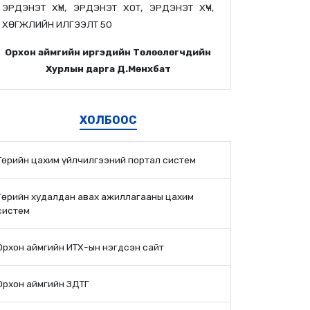
ЭРДЭНЭТ ХҮН, ЭРДЭНЭТ ХОТ, ЭРДЭНЭТ ХҮЧ,
ХӨГЖЛИЙН ИЛГЭЭЛТ 50
Орхон аймгийн иргэдийн Төлөөлөгчдийн
Хурлын дарга Д.Мөнхбат
ХОЛБООС
Төрийн цахим үйлчилгээний портал систем
Төрийн худалдан авах ажиллагааны цахим
систем
Орхон аймгийн ИТХ-ын нэгдсэн сайт
Орхон аймгийн ЗДТГ