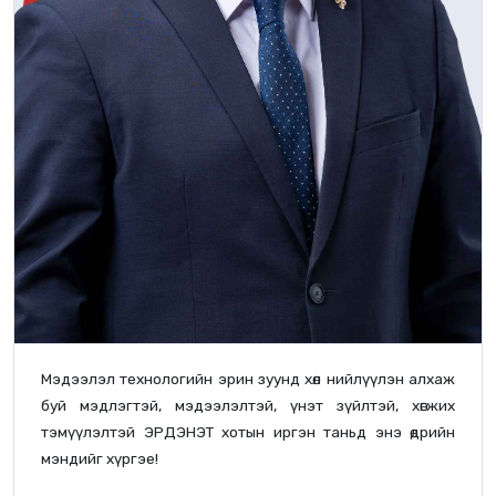
Мэдээлэл технологийн эрин зуунд хөл нийлүүлэн алхаж
буй мэдлэгтэй, мэдээлэлтэй, үнэт зүйлтэй, хөгжих
тэмүүлэлтэй ЭРДЭНЭТ хотын иргэн таньд энэ өдрийн
мэндийг хүргэе!