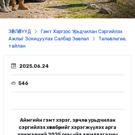
ЗӨВЛӨЛҮҮД
Гэмт Хэргээс Урьдчилан Сэргийлэх
Ажлыг Зохицуулах Салбар Зөвлөл
Төлөвлөгөө,
тайлан
2025.06.24
546
Аймгийн гэмт хэрэг, зөрчлөөс урьдчилан
сэргийлэх хөтөлбөрийг хэрэгжүүлэх арга
хэмжээний 2025 оны үйл ажиллагааны