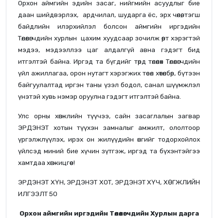
Орхон аймгийн эдийн засаг, нийгмийн асуудлыг бие
даан шийдвэрлэх, ардчилал, шударга ёс, эрх чөлөө, тэгш
байдлийн илэрхийлэл болсон аймгийн иргэдийн
Төлөөлөгчдийн хурлын цахим хуудсаар зочилж өөрт хэрэгтэй
мэдээ, мэдээллээ цаг алдалгүй авна гэдэгт бид
итгэлтэй байна. Иргэд та бүгдийг төрд төлөөлөх Төлөөлөгчдийн
үйл ажиллагаа, орон нутагт хэрэгжих төсөл хөтөлбөр, бүтээн
байгуулалтад иргэн таны үзэл бодол, санал шүүмжлэл
үнэтэй хувь нэмэр оруулна гэдэгт итгэлтэй байна.
Улс орны хөгжлийн түүчээ, сайн засаглалын загвар
ЭРДЭНЭТ хотын түүхэн замналыг амжилт, ололтоор
үргэлжлүүлэх, ирэх он жилүүдийн өнгийг тодорхойлох
үйлсэд миний бие хүчин зүтгэж, иргэд та бүхэнтэйгээ
хамтдаа хөгжицгөөе!
ЭРДЭНЭТ ХҮН, ЭРДЭНЭТ ХОТ, ЭРДЭНЭТ ХҮЧ, ХӨГЖЛИЙН
ИЛГЭЭЛТ 50
Орхон аймгийн иргэдийн Төлөөлөгчдийн Хурлын дарга