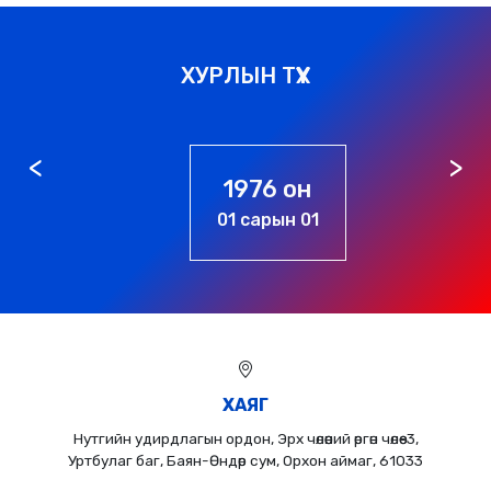
ХУРЛЫН ТҮҮХ
1976 он
01 сарын 01
ХАЯГ
Нутгийн удирдлагын ордон, Эрх чөлөөний өргөн чөлөө-3,
Уртбулаг баг, Баян-Өндөр сум, Орхон аймаг, 61033