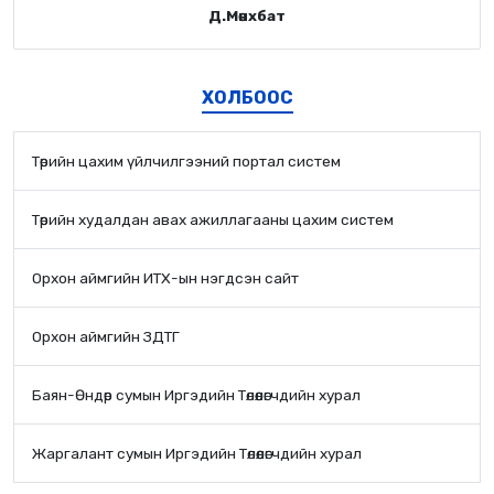
Д.Мөнхбат
ХОЛБООС
Төрийн цахим үйлчилгээний портал систем
Төрийн худалдан авах ажиллагааны цахим систем
Орхон аймгийн ИТХ-ын нэгдсэн сайт
Орхон аймгийн ЗДТГ
Баян-Өндөр сумын Иргэдийн Төлөөлөгчдийн хурал
Жаргалант сумын Иргэдийн Төлөөлөгчдийн хурал