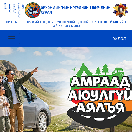
ОРХОН АЙМГИЙН ИРГЭДИЙН ТӨЛӨӨЛӨГЧДИЙН
ХУРАЛ
ОРОН НУТГИЙН ХӨГЖЛИЙН БОДЛОГЫГ ЗҮЙ ЗОХИСТОЙ ТОДОРХОЙЛЖ, ИРГЭН ТӨВТЭЙ ТӨЛӨӨЛЛИЙН
БАЙГУУЛЛАГА БОЛНО.
ЭХЛЭЛ
Previous
Nex