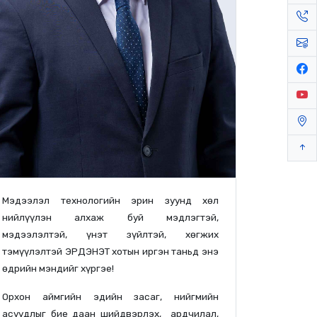
Мэдээлэл технологийн эрин зуунд хөл
нийлүүлэн алхаж буй мэдлэгтэй,
мэдээлэлтэй, үнэт зүйлтэй, хөгжих
тэмүүлэлтэй ЭРДЭНЭТ хотын иргэн таньд энэ
өдрийн мэндийг хүргэе!
Орхон аймгийн эдийн засаг, нийгмийн
асуудлыг бие даан шийдвэрлэх, ардчилал,