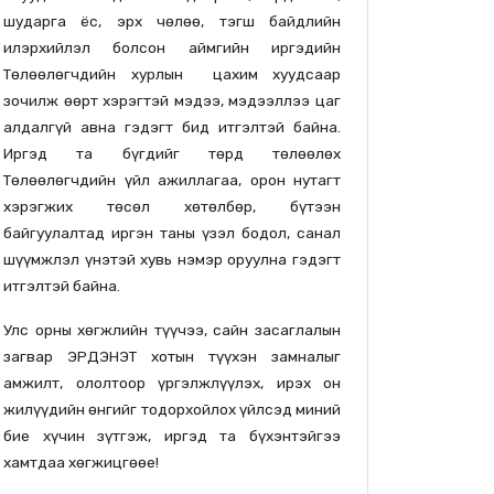
шударга ёс, эрх чөлөө, тэгш байдлийн
илэрхийлэл болсон аймгийн иргэдийн
Төлөөлөгчдийн хурлын цахим хуудсаар
зочилж өөрт хэрэгтэй мэдээ, мэдээллээ цаг
алдалгүй авна гэдэгт бид итгэлтэй байна.
Иргэд та бүгдийг төрд төлөөлөх
Төлөөлөгчдийн үйл ажиллагаа, орон нутагт
хэрэгжих төсөл хөтөлбөр, бүтээн
байгуулалтад иргэн таны үзэл бодол, санал
шүүмжлэл үнэтэй хувь нэмэр оруулна гэдэгт
итгэлтэй байна.
Улс орны хөгжлийн түүчээ, сайн засаглалын
загвар ЭРДЭНЭТ хотын түүхэн замналыг
амжилт, ололтоор үргэлжлүүлэх, ирэх он
жилүүдийн өнгийг тодорхойлох үйлсэд миний
бие хүчин зүтгэж, иргэд та бүхэнтэйгээ
хамтдаа хөгжицгөөе!