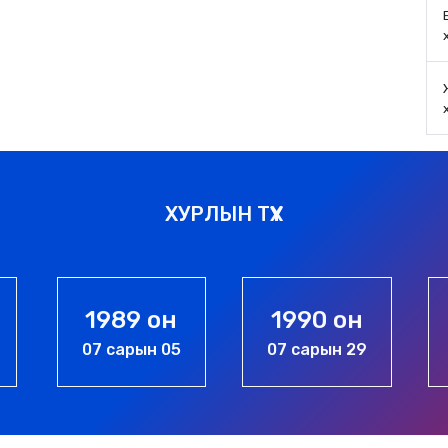
ХУРЛЫН ТҮҮХ
 он
1990 он
1994 он
н 05
07 сарын 29
05 сарын 06