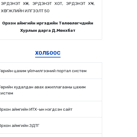
ЭРДЭНЭТ ХҮН, ЭРДЭНЭТ ХОТ, ЭРДЭНЭТ ХҮЧ,
ХӨГЖЛИЙН ИЛГЭЭЛТ 50
Орхон аймгийн иргэдийн Төлөөлөгчдийн
Хурлын дарга Д.Мөнхбат
ХОЛБООС
Төрийн цахим үйлчилгээний портал систем
Төрийн худалдан авах ажиллагааны цахим
систем
Орхон аймгийн ИТХ-ын нэгдсэн сайт
Орхон аймгийн ЗДТГ