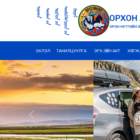
ОРХОН 
ОРОН НУТГИЙН Х
ЭХЛЭЛ
ТАНИЛЦУУЛГА
ЭРХ ЗҮЙН АКТ
ХӨГЖ
Previous