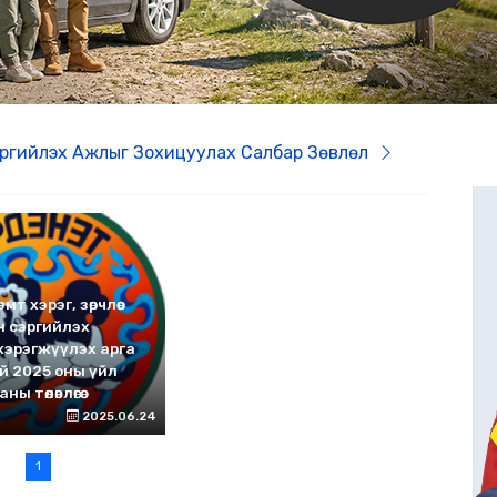
эргийлэх Ажлыг Зохицуулах Салбар Зөвлөл
мт хэрэг, зөрчлөөс
н сэргийлэх
г хэрэгжүүлэх арга
й 2025 оны үйл
 төлөвлөгөө
2025.06.24
1