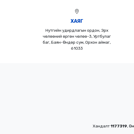
ХАЯГ
Нутгийн удирдлагын ордон, Эрх
чөлөөний өргөн чөлөө-3, Уртбулаг
баг, Баян-Өндөр сум, Орхон аймаг,
61033
Хандалт
1177319
, Ө