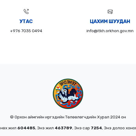
УТАС
ЦАХИМ ШУУДАН
+976 7035 0494
info@itkh.orkhon.gov.mn
© Орхон аймгийн иргэдийн Төлөөлөгчдийн Хурал 2024 он
мнөх жил
604485
, Энэ жил
463789
, Энэ сар
7254
, Энэ долоо хоно