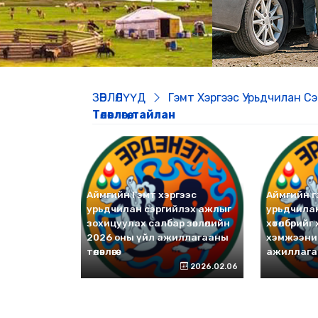
ЗӨВЛӨЛҮҮД
Гэмт Хэргээс Урьдчилан С
Төлөвлөгөө, тайлан
Аймгийн Гэмт хэргээс
Аймгийн гэ
урьдчилан сэргийлэх ажлыг
урьдчила
зохицуулах салбар зөвлөлийн
хөтөлбөрий
2026 оны үйл ажиллагааны
хэмжээни
төлөвлөгөө
ажиллагааны
2026.02.06