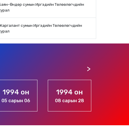
Баян-Өндөр сумын Иргэдийн Төлөөлөгчдийн
хурал
Жаргалант сумын Иргэдийн Төлөөлөгчдийн
хурал
1994 он
1994 он
1
08 сарын 28
11 сарын 20
10 