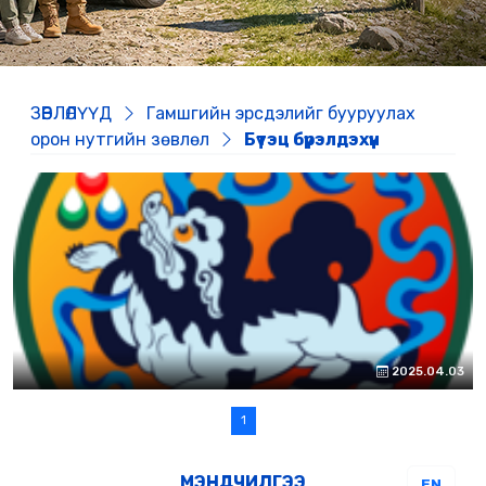
ЗӨВЛӨЛҮҮД
Гамшгийн эрсдэлийг бууруулах
орон нутгийн зөвлөл
Бүтэц бүрэлдэхүүн
2025.04.03
1
МЭНДЧИЛГЭЭ
EN