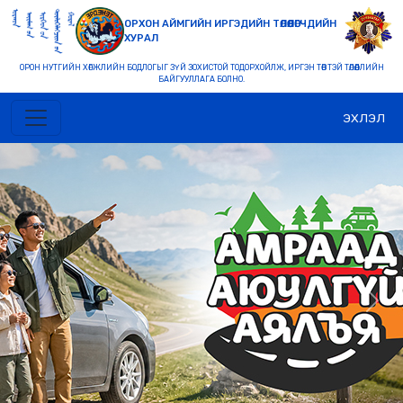
ОРХОН АЙМГИЙН ИРГЭДИЙН ТӨЛӨӨЛӨГЧДИЙН
ХУРАЛ
ОРОН НУТГИЙН ХӨГЖЛИЙН БОДЛОГЫГ ЗҮЙ ЗОХИСТОЙ ТОДОРХОЙЛЖ, ИРГЭН ТӨВТЭЙ ТӨЛӨӨЛЛИЙН
БАЙГУУЛЛАГА БОЛНО.
ЭХЛЭЛ
Previous
Nex