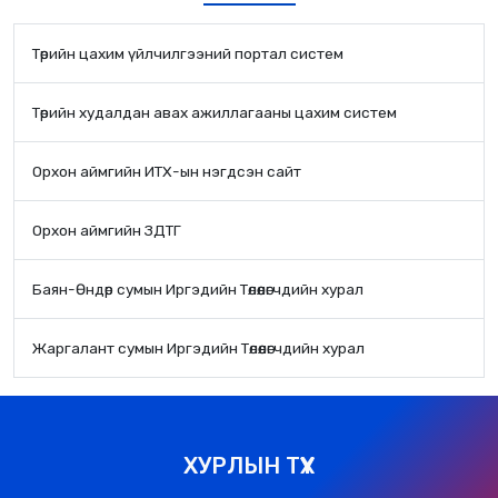
Төрийн цахим үйлчилгээний портал систем
Төрийн худалдан авах ажиллагааны цахим систем
Орхон аймгийн ИТХ-ын нэгдсэн сайт
Орхон аймгийн ЗДТГ
Баян-Өндөр сумын Иргэдийн Төлөөлөгчдийн хурал
Жаргалант сумын Иргэдийн Төлөөлөгчдийн хурал
ХУРЛЫН ТҮҮХ