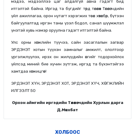
мэдээ, мэдээллээ цаг алдалгүй авна гэдэгт бид
итгэлтэй байна. Иргэд та бүгдийг төрд төлөөлөх Төлөөлөгчдийн
үйл ажиллагаа, орон нутагт хэрэгжих төсөл хөтөлбөр, бүтээн
байгуулалтад иргэн таны үзэл бодол, санал шүүмжлэл
үнэтэй хувь нэмэр оруулна гэдэгт итгэлтэй байна.
Улс орны хөгжлийн түүчээ, сайн засаглалын загвар
ЭРДЭНЭТ хотын түүхэн замналыг амжилт, ололтоор
үргэлжлүүлэх, ирэх он жилүүдийн өнгийг тодорхойлох
үйлсэд миний бие хүчин зүтгэж, иргэд та бүхэнтэйгээ
хамтдаа хөгжицгөөе!
ЭРДЭНЭТ ХҮН, ЭРДЭНЭТ ХОТ, ЭРДЭНЭТ ХҮЧ, ХӨГЖЛИЙН
ИЛГЭЭЛТ 50
Орхон аймгийн иргэдийн Төлөөлөгчдийн Хурлын дарга
Д.Мөнхбат
ХОЛБООС