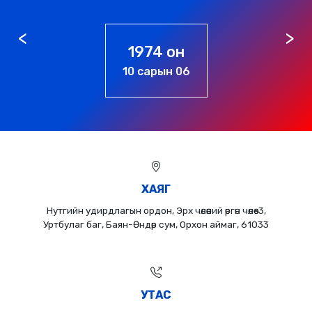
1976 он
01 сарын 01
ХАЯГ
Нутгийн удирдлагын ордон, Эрх чөлөөний өргөн чөлөө-3,
Уртбулаг баг, Баян-Өндөр сум, Орхон аймаг, 61033
УТАС