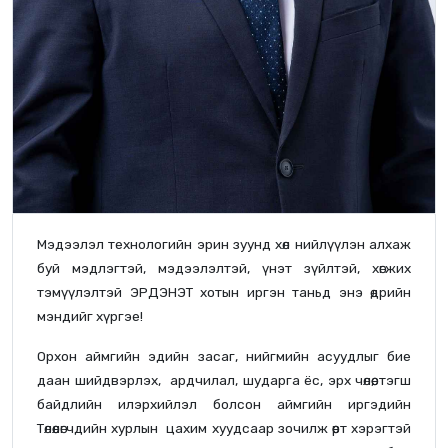
Мэдээлэл технологийн эрин зуунд хөл нийлүүлэн алхаж
буй мэдлэгтэй, мэдээлэлтэй, үнэт зүйлтэй, хөгжих
тэмүүлэлтэй ЭРДЭНЭТ хотын иргэн таньд энэ өдрийн
мэндийг хүргэе!
Орхон аймгийн эдийн засаг, нийгмийн асуудлыг бие
даан шийдвэрлэх, ардчилал, шударга ёс, эрх чөлөө, тэгш
байдлийн илэрхийлэл болсон аймгийн иргэдийн
Төлөөлөгчдийн хурлын цахим хуудсаар зочилж өөрт хэрэгтэй