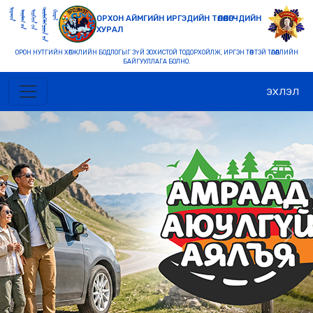
ОРХОН АЙМГИЙН ИРГЭДИЙН ТӨЛӨӨЛӨГЧДИЙН
ХУРАЛ
ОРОН НУТГИЙН ХӨГЖЛИЙН БОДЛОГЫГ ЗҮЙ ЗОХИСТОЙ ТОДОРХОЙЛЖ, ИРГЭН ТӨВТЭЙ ТӨЛӨӨЛЛИЙН
БАЙГУУЛЛАГА БОЛНО.
ЭХЛЭЛ
Previous
Nex