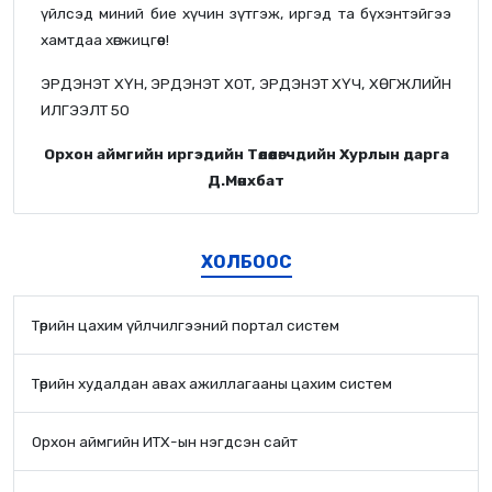
үйлсэд миний бие хүчин зүтгэж, иргэд та бүхэнтэйгээ
хамтдаа хөгжицгөөе!
ЭРДЭНЭТ ХҮН, ЭРДЭНЭТ ХОТ, ЭРДЭНЭТ ХҮЧ, ХӨГЖЛИЙН
ИЛГЭЭЛТ 50
Орхон аймгийн иргэдийн Төлөөлөгчдийн Хурлын дарга
Д.Мөнхбат
ХОЛБООС
Төрийн цахим үйлчилгээний портал систем
Төрийн худалдан авах ажиллагааны цахим систем
Орхон аймгийн ИТХ-ын нэгдсэн сайт