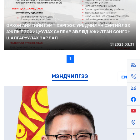
ОРХОН АЙМГИЙН ГЭМТ ХЭРГЭЭС УРЬДЧИЛАН СЭРГИЙЛЭХ
АЖЛЫГ ЗОХИЦУУЛАХ САЛБАР ЗӨВЛӨЛД АЖИЛТАН СОНГОН
ШАЛГАРУУЛАХ ЗАРЛАЛ
2023.03.31
1
МЭНДЧИЛГЭЭ
EN