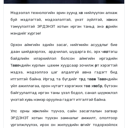
Мэдээлэл технологийн эрин зуунд хөл нийлүүлэн алхаж
буй мэдлэгтэй, мэдээлэлтэй, үнэт зүйлтэй, хөгжих
тэмүүлэлтэй ЭРДЭНЭТ хотын иргэн таньд энэ өдрийн
мэндийг хүргэе!
Орхон аймгийн эдийн засаг, нийгмийн асуудлыг бие
даан шийдвэрлэх, ардчилал, шударга ёс, эрх чөлөө, тэгш
байдлийн илэрхийлэл болсон аймгийн иргэдийн
Төлөөлөгчдийн хурлын цахим хуудсаар зочилж өөрт хэрэгтэй
мэдээ, мэдээллээ цаг алдалгүй авна гэдэгт бид
итгэлтэй байна. Иргэд та бүгдийг төрд төлөөлөх Төлөөлөгчдийн
үйл ажиллагаа, орон нутагт хэрэгжих төсөл хөтөлбөр, бүтээн
байгуулалтад иргэн таны үзэл бодол, санал шүүмжлэл
үнэтэй хувь нэмэр оруулна гэдэгт итгэлтэй байна.
Улс орны хөгжлийн түүчээ, сайн засаглалын загвар
ЭРДЭНЭТ хотын түүхэн замналыг амжилт, ололтоор
үргэлжлүүлэх, ирэх он жилүүдийн өнгийг тодорхойлох