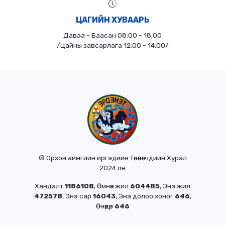
ЦАГИЙН ХУВААРЬ
Даваа - Баасан 08:00 - 18:00
/Цайны завсарлага 12:00 - 14:00/
© Орхон аймгийн иргэдийн Төлөөлөгчдийн Хурал
2024 он
Хандалт
1186108
, Өмнөх жил
604485
, Энэ жил
472578
, Энэ сар
16043
, Энэ долоо хоног
646
,
Өнөөдөр
646