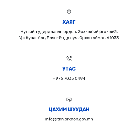
ХАЯГ
Нутгийн удирдлагын ордон, Эрх чөлөөний өргөн чөлөө-3,
Уртбулаг баг, Баян-Өндөр сум, Орхон аймаг, 61033
УТАС
+976 7035 0494
ЦАХИМ ШУУДАН
info@itkh.orkhon.gov.mn