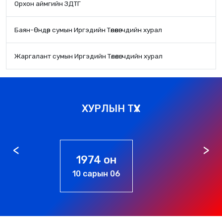
Орхон аймгийн ЗДТГ
Баян-Өндөр сумын Иргэдийн Төлөөлөгчдийн хурал
Жаргалант сумын Иргэдийн Төлөөлөгчдийн хурал
ХУРЛЫН ТҮҮХ
1976 он
01 сарын 01