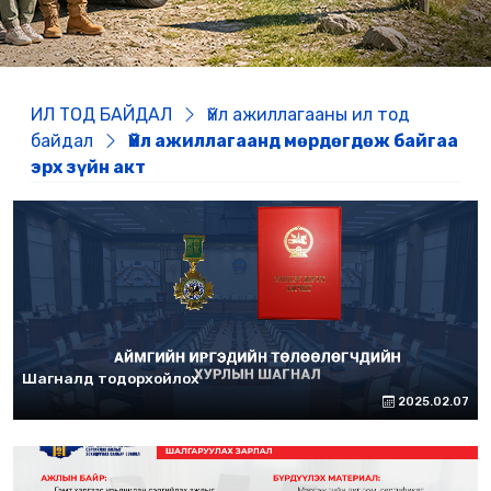
ИЛ ТОД БАЙДАЛ
Үйл ажиллагааны ил тод
байдал
Үйл ажиллагаанд мөрдөгдөж байгаа
эрх зүйн акт
Шагналд тодорхойлох
2025.02.07