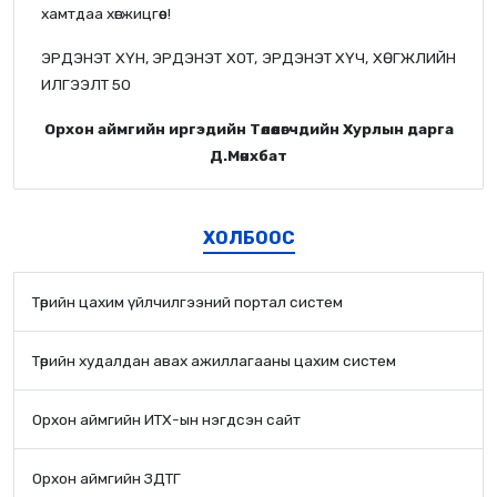
хамтдаа хөгжицгөөе!
ЭРДЭНЭТ ХҮН, ЭРДЭНЭТ ХОТ, ЭРДЭНЭТ ХҮЧ, ХӨГЖЛИЙН
ИЛГЭЭЛТ 50
Орхон аймгийн иргэдийн Төлөөлөгчдийн Хурлын дарга
Д.Мөнхбат
ХОЛБООС
Төрийн цахим үйлчилгээний портал систем
Төрийн худалдан авах ажиллагааны цахим систем
Орхон аймгийн ИТХ-ын нэгдсэн сайт
Орхон аймгийн ЗДТГ