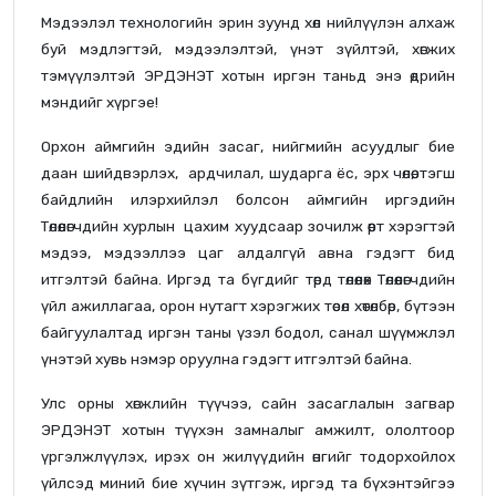
Мэдээлэл технологийн эрин зуунд хөл нийлүүлэн алхаж
буй мэдлэгтэй, мэдээлэлтэй, үнэт зүйлтэй, хөгжих
тэмүүлэлтэй ЭРДЭНЭТ хотын иргэн таньд энэ өдрийн
мэндийг хүргэе!
Орхон аймгийн эдийн засаг, нийгмийн асуудлыг бие
даан шийдвэрлэх, ардчилал, шударга ёс, эрх чөлөө, тэгш
байдлийн илэрхийлэл болсон аймгийн иргэдийн
Төлөөлөгчдийн хурлын цахим хуудсаар зочилж өөрт хэрэгтэй
мэдээ, мэдээллээ цаг алдалгүй авна гэдэгт бид
итгэлтэй байна. Иргэд та бүгдийг төрд төлөөлөх Төлөөлөгчдийн
үйл ажиллагаа, орон нутагт хэрэгжих төсөл хөтөлбөр, бүтээн
байгуулалтад иргэн таны үзэл бодол, санал шүүмжлэл
үнэтэй хувь нэмэр оруулна гэдэгт итгэлтэй байна.
Улс орны хөгжлийн түүчээ, сайн засаглалын загвар
ЭРДЭНЭТ хотын түүхэн замналыг амжилт, ололтоор
үргэлжлүүлэх, ирэх он жилүүдийн өнгийг тодорхойлох
үйлсэд миний бие хүчин зүтгэж, иргэд та бүхэнтэйгээ