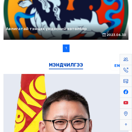
Авлигатай тэмцэх үндэсний хөтөлбөр
2023.06.30
1
МЭНДЧИЛГЭЭ
EN