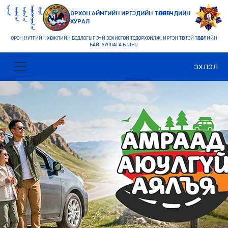
ОРХОН АЙМГИЙН ИРГЭДИЙН ТӨЛӨӨЛӨГЧДИЙН
ХУРАЛ
ОРОН НУТГИЙН ХӨГЖЛИЙН БОДЛОГЫГ ЗҮЙ ЗОХИСТОЙ ТОДОРХОЙЛЖ, ИРГЭН ТӨВТЭЙ ТӨЛӨӨЛЛИЙН
БАЙГУУЛЛАГА БОЛНО.
ЭХЛЭЛ
Previous
Nex