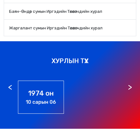
Баян-Өндөр сумын Иргэдийн Төлөөлөгчдийн хурал
Жаргалант сумын Иргэдийн Төлөөлөгчдийн хурал
ХУРЛЫН ТҮҮХ
1976 он
01 сарын 01