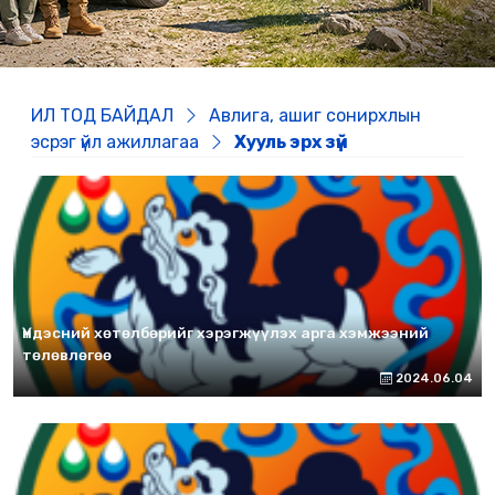
ИЛ ТОД БАЙДАЛ
Авлига, ашиг сонирхлын
эсрэг үйл ажиллагаа
Хууль эрх зүй
Үндэсний хөтөлбөрийг хэрэгжүүлэх арга хэмжээний
төлөвлөгөө
2024.06.04