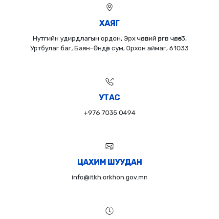
ХАЯГ
Нутгийн удирдлагын ордон, Эрх чөлөөний өргөн чөлөө-3,
Уртбулаг баг, Баян-Өндөр сум, Орхон аймаг, 61033
УТАС
+976 7035 0494
ЦАХИМ ШУУДАН
info@itkh.orkhon.gov.mn