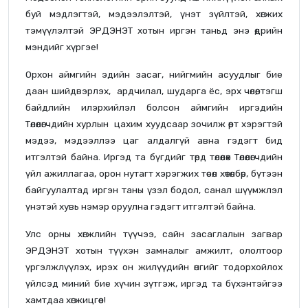
буй мэдлэгтэй, мэдээлэлтэй, үнэт зүйлтэй, хөгжих
тэмүүлэлтэй ЭРДЭНЭТ хотын иргэн таньд энэ өдрийн
мэндийг хүргэе!
Орхон аймгийн эдийн засаг, нийгмийн асуудлыг бие
даан шийдвэрлэх, ардчилал, шударга ёс, эрх чөлөө, тэгш
байдлийн илэрхийлэл болсон аймгийн иргэдийн
Төлөөлөгчдийн хурлын цахим хуудсаар зочилж өөрт хэрэгтэй
мэдээ, мэдээллээ цаг алдалгүй авна гэдэгт бид
итгэлтэй байна. Иргэд та бүгдийг төрд төлөөлөх Төлөөлөгчдийн
үйл ажиллагаа, орон нутагт хэрэгжих төсөл хөтөлбөр, бүтээн
байгуулалтад иргэн таны үзэл бодол, санал шүүмжлэл
үнэтэй хувь нэмэр оруулна гэдэгт итгэлтэй байна.
Улс орны хөгжлийн түүчээ, сайн засаглалын загвар
ЭРДЭНЭТ хотын түүхэн замналыг амжилт, ололтоор
үргэлжлүүлэх, ирэх он жилүүдийн өнгийг тодорхойлох
үйлсэд миний бие хүчин зүтгэж, иргэд та бүхэнтэйгээ
хамтдаа хөгжицгөөе!