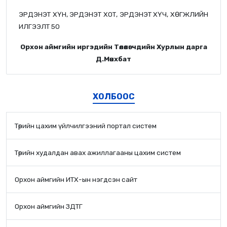
ЭРДЭНЭТ ХҮН, ЭРДЭНЭТ ХОТ, ЭРДЭНЭТ ХҮЧ, ХӨГЖЛИЙН
ИЛГЭЭЛТ 50
Орхон аймгийн иргэдийн Төлөөлөгчдийн Хурлын дарга
Д.Мөнхбат
ХОЛБООС
Төрийн цахим үйлчилгээний портал систем
Төрийн худалдан авах ажиллагааны цахим систем
Орхон аймгийн ИТХ-ын нэгдсэн сайт
Орхон аймгийн ЗДТГ