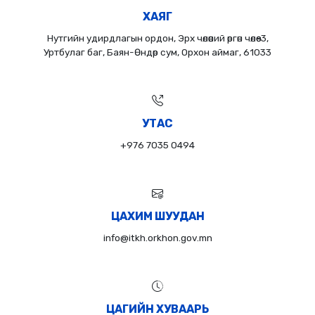
ХАЯГ
Нутгийн удирдлагын ордон, Эрх чөлөөний өргөн чөлөө-3,
Уртбулаг баг, Баян-Өндөр сум, Орхон аймаг, 61033
УТАС
+976 7035 0494
ЦАХИМ ШУУДАН
info@itkh.orkhon.gov.mn
ЦАГИЙН ХУВААРЬ