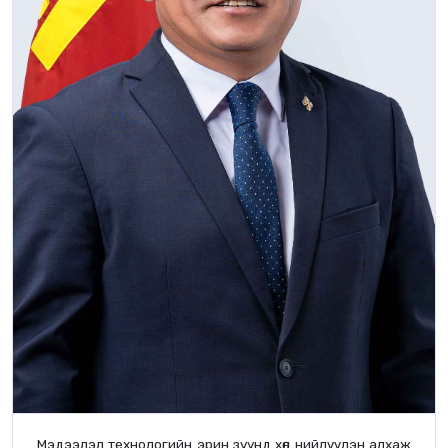
Мэдээлэл технологийн эрин зуунд хөл нийлүүлэн алхаж