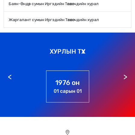
Баян-Өндөр сумын Иргэдийн Төлөөлөгчдийн хурал
Жаргалант сумын Иргэдийн Төлөөлөгчдийн хурал
ХУРЛЫН ТҮҮХ
1989 он
07 сарын 05