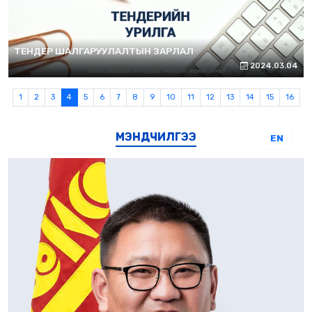
ТЕНДЕР ШАЛГАРУУЛАЛТЫН ЗАРЛАЛ
2024.03.04
1
2
3
4
5
6
7
8
9
10
11
12
13
14
15
16
МЭНДЧИЛГЭЭ
EN