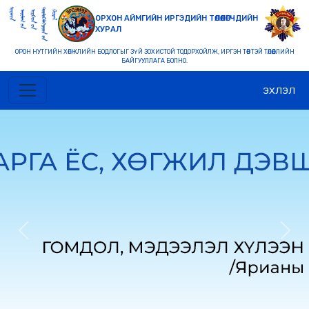
ОРХОН АЙМГИЙН ИРГЭДИЙН ТӨЛӨӨЛӨГЧДИЙН
ХУРАЛ
ОРОН НУТГИЙН ХӨГЖЛИЙН БОДЛОГЫГ ЗҮЙ ЗОХИСТОЙ ТОДОРХОЙЛЖ, ИРГЭН ТӨВТЭЙ ТӨЛӨӨЛЛИЙН
БАЙГУУЛЛАГА БОЛНО.
ЭХЛЭЛ
Previous
Nex