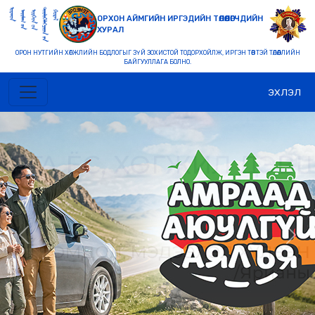
ОРХОН АЙМГИЙН ИРГЭДИЙН ТӨЛӨӨЛӨГЧДИЙН
ХУРАЛ
ОРОН НУТГИЙН ХӨГЖЛИЙН БОДЛОГЫГ ЗҮЙ ЗОХИСТОЙ ТОДОРХОЙЛЖ, ИРГЭН ТӨВТЭЙ ТӨЛӨӨЛЛИЙН
БАЙГУУЛЛАГА БОЛНО.
ЭХЛЭЛ
Previous
Nex