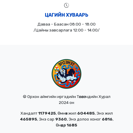
ЦАГИЙН ХУВААРЬ
Даваа - Баасан 08:00 - 18:00
/Цайны завсарлага 12:00 - 14:00/
© Орхон аймгийн иргэдийн Төлөөлөгчдийн Хурал
2024 он
Хандалт
1179425
, Өмнөх жил
604485
, Энэ жил
465895
, Энэ сар
9360
, Энэ долоо хоног
6816
,
Өнөөдөр
1685