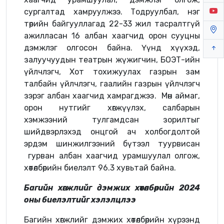
сургалтад хамруулжээ. Тодруулбал, нэг
төрийн байгууллагад 22-33 жил тасралтгүй
ажилласан 16 албан хаагчид орон сууцны
дэмжлэг олгосон байна. Үүнд хүүхэд,
залуучуудын театрын жүжигчин, БОЭТ-ийн
үйлчлэгч, Хот тохижуулах газрын зам
талбайн үйлчлэгч, гаалийн газрын үйлчлэгч
зэрэг албан хаагчид хамрагджээ. Мөн аймаг,
орон нутгийг хөгжүүлэх, салбарын
хэмжээний тулгамдсан зорилтыг
шийдвэрлэхэд онцгой ач холбогдолтой
эрдэм шинжилгээний бүтээл туурвисан
гурван албан хаагчид урамшуулал олгож,
хөтөлбөрийн биелэлт 96.3 хувьтай байна.
Багийн хөгжлийг дэмжих хөтөлбөрийн 2024
оны биелэлтийг хэлэлцлээ
Багийн хөгжлийг дэмжих хөтөлбөрийн хүрээнд