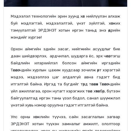
Мэдээлэл технологийн эрин зуунд хөл нийлүүлэн алхаж
буй мэдлэгтэй, мэдээлэлтэй, үнэт зүйлтэй, хөгжих
тэмүүлэлтэй ЭРДЭНЭТ хотын иргэн таньд энэ өдрийн
мэндийг хүргэе!
Орхон аймгийн эдийн засаг, нийгмийн асуудлыг бие
даан шийдвэрлэх, ардчилал, шударга ёс, эрх чөлөө, тэгш
байдлийн илэрхийлэл болсон аймгийн иргэдийн
Төлөөлөгчдийн хурлын цахим хуудсаар зочилж өөрт хэрэгтэй
мэдээ, мэдээллээ цаг алдалгүй авна гэдэгт бид
итгэлтэй байна. Иргэд та бүгдийг төрд төлөөлөх Төлөөлөгчдийн
үйл ажиллагаа, орон нутагт хэрэгжих төсөл хөтөлбөр, бүтээн
байгуулалтад иргэн таны үзэл бодол, санал шүүмжлэл
үнэтэй хувь нэмэр оруулна гэдэгт итгэлтэй байна.
Улс орны хөгжлийн түүчээ, сайн засаглалын загвар
ЭРДЭНЭТ хотын түүхэн замналыг амжилт, ололтоор
үргэлжлүүлэх, ирэх он жилүүдийн өнгийг тодорхойлох