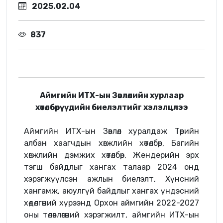
2025.02.04
837
Аймгийн ИТХ-ын Зөвлөлийн хурлаар
хөтөлбөрүүдийн биелэлтийг хэлэлцлээ
Аймгийн ИТХ-ын Зөвлөл хуралдаж Төрийн
албан хаагчдын хөгжлийн хөтөлбөр, Багийн
хөгжлийн дэмжих хөтөлбөр, Жендерийн эрх
тэгш байдлыг хангах талаар 2024 онд
хэрэгжүүлсэн ажлын биелэлт, Хүнсний
хангамж, аюулгүй байдлыг хангах үндэсний
хөдөлгөөний хүрээнд Орхон аймгийн 2022-2027
оны төлөвлөгөөний хэрэгжилт, аймгийн ИТХ-ын