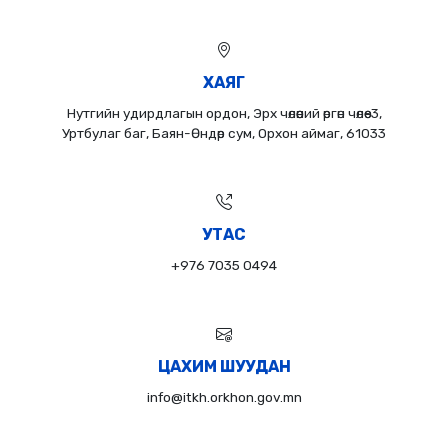
ХАЯГ
Нутгийн удирдлагын ордон, Эрх чөлөөний өргөн чөлөө-3,
Уртбулаг баг, Баян-Өндөр сум, Орхон аймаг, 61033
УТАС
+976 7035 0494
ЦАХИМ ШУУДАН
info@itkh.orkhon.gov.mn