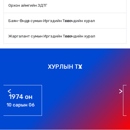
Орхон аймгийн ЗДТГ
Баян-Өндөр сумын Иргэдийн Төлөөлөгчдийн хурал
Жаргалант сумын Иргэдийн Төлөөлөгчдийн хурал
ХУРЛЫН ТҮҮХ
1976 он
01 сарын 01