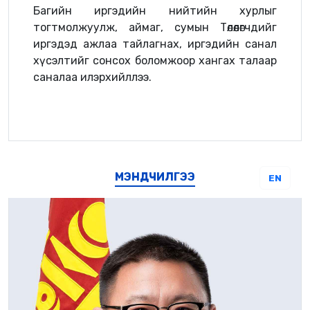
Багийн иргэдийн нийтийн хурлыг
тогтмолжуулж, аймаг, сумын Төлөөлөгчдийг
иргэдэд ажлаа тайлагнах, иргэдийн санал
хүсэлтийг сонсох боломжоор хангах талаар
саналаа илэрхийллээ.
МЭНДЧИЛГЭЭ
EN