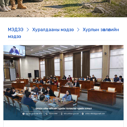
МЭДЭЭ
Хуралдааны мэдээ
Хурлын зөвлөлийн
мэдээ