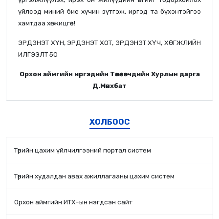
үйлсэд миний бие хүчин зүтгэж, иргэд та бүхэнтэйгээ
хамтдаа хөгжицгөөе!
ЭРДЭНЭТ ХҮН, ЭРДЭНЭТ ХОТ, ЭРДЭНЭТ ХҮЧ, ХӨГЖЛИЙН
ИЛГЭЭЛТ 50
Орхон аймгийн иргэдийн Төлөөлөгчдийн Хурлын дарга
Д.Мөнхбат
ХОЛБООС
Төрийн цахим үйлчилгээний портал систем
Төрийн худалдан авах ажиллагааны цахим систем
Орхон аймгийн ИТХ-ын нэгдсэн сайт