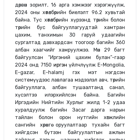
дөрвөн зорилт, 16 арга хэмжээг хэрэгжүүлж,
2024 оны хөтөлбөрийн биелэлт 96.2 хувьтай
байна. Тус хөтөлбөрийн хүрээнд төрийн болон
төрийн бус байгууллагуудтай хамтран
цахим, танхимын 30 гаруй удаагийн
сургалтад давхардсан тоогоор багийн 360
албан хаагчийг хамруулжээ. Мөн 29 багт
байгуулсан “Иргэний цахим булан”-гаар
2024 онд
7150
иргэн
үйлчлүүлж E-Mongolia,
E-gazar, E-halamj гэх мэт нэгдсэн
системүүдээс лавлагаа мэдээлэл авч, төрийн
байгууллага, албан тушаалтанд санал,
хүсэлтээ илэрхийлсэн байна. Багийн
Иргэдийн Нийтийн Хурлыг жилд 1-2 удаа
хуралдуулж багийн Засаг дарга нарын
тайлан болон орон нутгийн хөгжлийн
сангийн хөрөнгө оруулалтаар тухайн багт
хийгдсэн бүтээн байгуулалтын ажлын
тайланг тавьж, цаашид хийгдэх ажлын