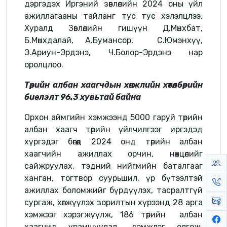
дэргэдэх Иргэний зөвлөлийн 2024 оны үйл
ажиллагааны тайланг тус тус хэлэлцлээ.
Хуралд Зөвлөлийн гишүүн Д.Мөнхбат,
Б.Мөнхдалай, А.Бумансор, С.Юмэнхүү,
Э.Ариун-Эрдэнэ, Ч.Болор-Эрдэнэ нар
оролцлоо.
Төрийн албан хаагчдын хөгжлийн хөтөлбөрийн
биелэлт 96.3 хувьтай байна
Орхон аймгийн хэмжээнд 5000 гаруй төрийн
албан хаагч төрийн үйлчилгээг иргэдэд
хүргэдэг бөгөөд 2024 онд төрийн албан
хаагчийн ажиллах орчин, нөхцөлийг
сайжруулах, тэдний нийгмийн баталгааг
ханган, тогтвор суурьшил, үр бүтээлтэй
ажиллах боломжийг бүрдүүлэх, тасралтгүй
сургаж, хөгжүүлэх зорилтын хүрээнд 28 арга
хэмжээг хэрэгжүүлж, 186 төрийн албан
хаагчид урамшуулал, дэмжлэг олгож,