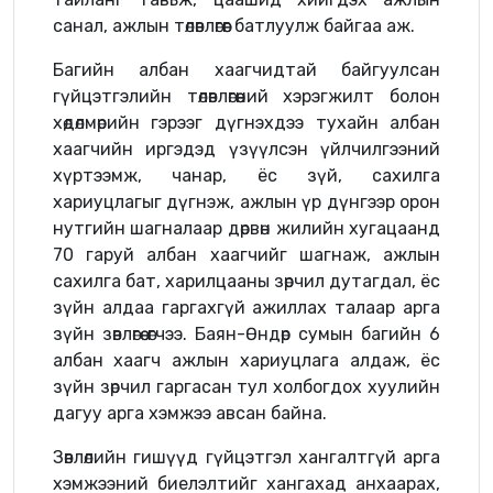
санал, ажлын төлөвлөгөөг батлуулж байгаа аж.
Багийн албан хаагчидтай байгуулсан
гүйцэтгэлийн төлөвлөгөөний хэрэгжилт болон
хөдөлмөрийн гэрээг дүгнэхдээ тухайн албан
хаагчийн иргэдэд үзүүлсэн үйлчилгээний
хүртээмж, чанар, ёс зүй, сахилга
хариуцлагыг дүгнэж, ажлын үр дүнгээр орон
нутгийн шагналаар дөрвөн жилийн хугацаанд
70 гаруй албан хаагчийг шагнаж, ажлын
сахилга бат, харилцааны зөрчил дутагдал, ёс
зүйн алдаа гаргахгүй ажиллах талаар арга
зүйн зөвлөгөө өгчээ. Баян-Өндөр сумын багийн 6
албан хаагч ажлын хариуцлага алдаж, ёс
зүйн зөрчил гаргасан тул холбогдох хуулийн
дагуу арга хэмжээ авсан байна.
Зөвлөлийн гишүүд гүйцэтгэл хангалтгүй арга
хэмжээний биелэлтийг хангахад анхаарах,