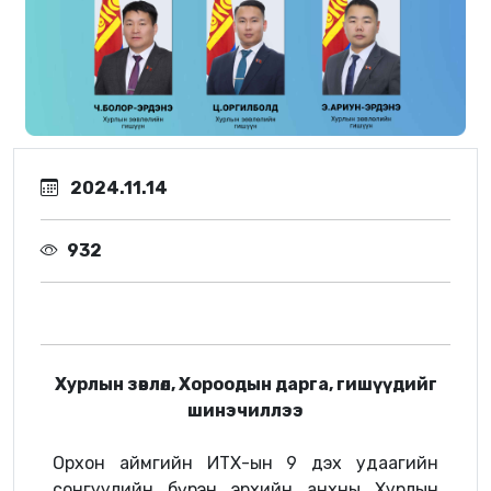
2024.11.14
932
Хурлын зөвлөл, Хороодын дарга, гишүүдийг
шинэчиллээ
Орхон аймгийн ИТХ-ын 9 дэх удаагийн
сонгуулийн бүрэн эрхийн анхны Хурлын