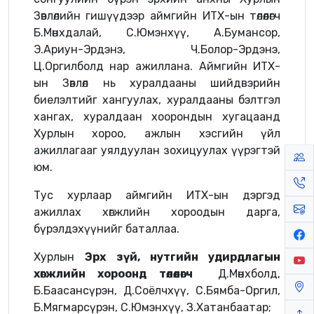
Зөвлөлийн гишүүдээр аймгийн ИТХ-ын төлөөлөгч
Б.Мөнхдалай, С.Юмэнхүү, А.Бумансор,
Э.Ариун-Эрдэнэ, Ч.Болор-Эрдэнэ,
Ц.Оргилболд нар ажиллана. Аймгийн ИТХ-
ын Зөвлөл нь хуралдааны шийдвэрийн
биелэлтийг хангуулах, хуралдааны бэлтгэл
хангах, хуралдаан хоорондын хугацаанд
Хурлын хороо, ажлын хэсгийн үйл
ажиллагааг уялдуулан зохицуулах үүрэгтэй
юм.
Тус хурлаар аймгийн ИТХ-ын дэргэд
ажиллах хөгжлийн хороодын дарга,
бүрэлдэхүүнийг баталлаа.
Хурлын
Эрх зүй, нутгийн удирдлагын
хөгжлийн хороонд төлөөлөгч
Д.Мөнхболд,
Б.Баасансүрэн, Д.Соёлчхүү, С.Бямба-Оргил,
Б.Мягмарсүрэн, С.Юмэнхүү, З.Хатанбаатар;