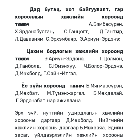
Дэд бүтэц, хот байгуулалт, гэр
хорооллын хөгжлийн хороонд
төлөөлөгч
А.Бямбасүрэн,
Х.Эрдэнэбулган
,
С.Ганцогт, Д.Гантөмөр,
Л.Давааням, С.Эрхэмбаяр, Э.Ариун-Эрдэнэ;
Цахим бодлогын хөгжлийн хороонд
төлөөлөгч
Э.Ариун-Эрдэнэ, Г.Цолмон,
Д.Ганболд, С.Юмэнхүү, Ч.Болор-Эрдэнэ,
Д.Мөнхболд, Г.Сайн-Итгэл;
Ёс зүйн хороонд төлөөлөгч
Б.Мягмарсүрэн,
Д.Мөнхбат, М.Түмэнжаргал, Б.Мөнхдалай,
Г.Эрдэнэбат нар ажиллана
Эрх зүй, нутгийн удирдлагын хөгжлийн
хорооны даргаар Д.Мөнхболд, Нийгмийн
хөгжлийн хорооны даргаар Б.Мөнхзаяа, Эдийн
засаг, үйлдвэрлэлийн хөгжлийн хорооны