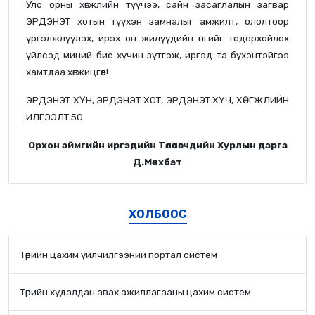
Улс орны хөгжлийн түүчээ, сайн засаглалын загвар
ЭРДЭНЭТ хотын түүхэн замналыг амжилт, ололтоор
үргэлжлүүлэх, ирэх он жилүүдийн өнгийг тодорхойлох
үйлсэд миний бие хүчин зүтгэж, иргэд та бүхэнтэйгээ
хамтдаа хөгжицгөөе!
ЭРДЭНЭТ ХҮН, ЭРДЭНЭТ ХОТ, ЭРДЭНЭТ ХҮЧ, ХӨГЖЛИЙН
ИЛГЭЭЛТ 50
Орхон аймгийн иргэдийн Төлөөлөгчдийн Хурлын дарга
Д.Мөнхбат
ХОЛБООС
Төрийн цахим үйлчилгээний портал систем
Төрийн худалдан авах ажиллагааны цахим систем