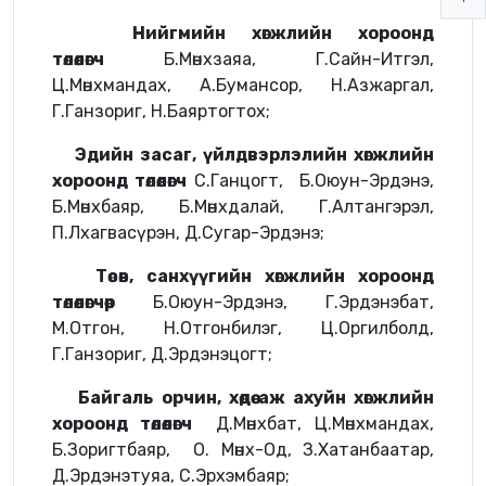
Нийгмийн хөгжлийн хороонд
төлөөлөгч
Б.Мөнхзаяа, Г.Сайн-Итгэл,
Ц.Мөнхмандах, А.Бумансор, Н.Азжаргал,
Г.Ганзориг, Н.Баяртогтох;
Эдийн засаг, үйлдвэрлэлийн хөгжлийн
хороонд төлөөлөгч
С.Ганцогт, Б.Оюун-Эрдэнэ,
Б.Мөнхбаяр, Б.Мөнхдалай, Г.Алтангэрэл,
П.Лхагвасүрэн, Д.Сугар-Эрдэнэ;
Төсөв, санхүүгийн хөгжлийн хороонд
төлөөлөгчөөр
Б.Оюун-Эрдэнэ, Г.Эрдэнэбат,
М.Отгон, Н.Отгонбилэг, Ц.Оргилболд,
Г.Ганзориг, Д.Эрдэнэцогт;
Байгаль орчин, хөдөө аж ахуйн хөгжлийн
хороонд төлөөлөгч
Д.Мөнхбат, Ц.Мөнхмандах,
Б.Зоригтбаяр, О. Мөнх-Од, З.Хатанбаатар,
Д.Эрдэнэтуяа, С.Эрхэмбаяр;