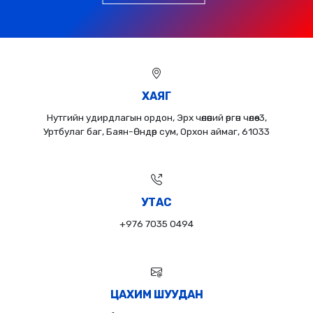
ХАЯГ
Нутгийн удирдлагын ордон, Эрх чөлөөний өргөн чөлөө-3,
Уртбулаг баг, Баян-Өндөр сум, Орхон аймаг, 61033
УТАС
+976 7035 0494
ЦАХИМ ШУУДАН