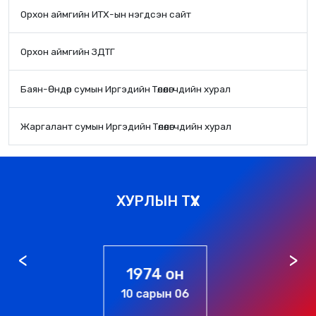
Орхон аймгийн ИТХ-ын нэгдсэн сайт
Орхон аймгийн ЗДТГ
Баян-Өндөр сумын Иргэдийн Төлөөлөгчдийн хурал
Жаргалант сумын Иргэдийн Төлөөлөгчдийн хурал
ХУРЛЫН ТҮҮХ
1976 он
01 сарын 01