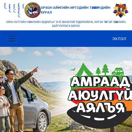
ОРХОН АЙМГИЙН ИРГЭДИЙН ТӨЛӨӨЛӨГЧДИЙН
ХУРАЛ
ОРОН НУТГИЙН ХӨГЖЛИЙН БОДЛОГЫГ ЗҮЙ ЗОХИСТОЙ ТОДОРХОЙЛЖ, ИРГЭН ТӨВТЭЙ ТӨЛӨӨЛЛИЙН
БАЙГУУЛЛАГА БОЛНО.
ЭХЛЭЛ
Previous
Nex