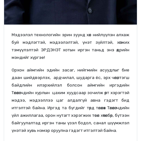
Мэдээлэл технологийн эрин зуунд хөл нийлүүлэн алхаж
буй мэдлэгтэй, мэдээлэлтэй, үнэт зүйлтэй, хөгжих
тэмүүлэлтэй ЭРДЭНЭТ хотын иргэн таньд энэ өдрийн
мэндийг хүргэе!
Орхон аймгийн эдийн засаг, нийгмийн асуудлыг бие
даан шийдвэрлэх, ардчилал, шударга ёс, эрх чөлөө, тэгш
байдлийн илэрхийлэл болсон аймгийн иргэдийн
Төлөөлөгчдийн хурлын цахим хуудсаар зочилж өөрт хэрэгтэй
мэдээ, мэдээллээ цаг алдалгүй авна гэдэгт бид
итгэлтэй байна. Иргэд та бүгдийг төрд төлөөлөх Төлөөлөгчдийн
үйл ажиллагаа, орон нутагт хэрэгжих төсөл хөтөлбөр, бүтээн
байгуулалтад иргэн таны үзэл бодол, санал шүүмжлэл
үнэтэй хувь нэмэр оруулна гэдэгт итгэлтэй байна.