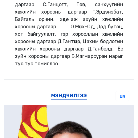
даргаар С.Ганцогт, Төсөв, санхүүгийн
хөгжлийн хорооны даргаар Г.Эрдэнэбат,
Байгаль орчин, хөдөө аж ахуйн хөгжлийн
хорооны даргаар О.Мөнх-Од, Дэд бүтэц,
хот байгуулалт, гэр хорооллын хөгжлийн
хорооны даргаар Д.Гантөмөр, Цахим бодлогын
хөгжлийн хорооны даргаар Д.Ганболд, Ёс
зүйн хорооны даргаар Б.Мягмарсүрэн нарыг
тус тус томиллоо.
МЭНДЧИЛГЭЭ
EN