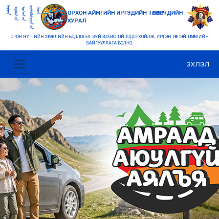
ОРХОН АЙМГИЙН ИРГЭДИЙН ТӨЛӨӨЛӨГЧДИЙН
ХУРАЛ
ОРОН НУТГИЙН ХӨГЖЛИЙН БОДЛОГЫГ ЗҮЙ ЗОХИСТОЙ ТОДОРХОЙЛЖ, ИРГЭН ТӨВТЭЙ ТӨЛӨӨЛЛИЙН
БАЙГУУЛЛАГА БОЛНО.
ЭХЛЭЛ
Previous
Nex