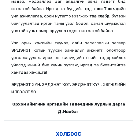
мэдээ, мэдээллээ цаг алдалгүй авна гэдэгт бид
итгэлтэй байна. Иргэд та бүгдийг төрд төлөөлөх Төлөөлөгчдийн
үйл ажиллагаа, орон нутагт хэрэгжих төсөл хөтөлбөр, бүтээн
байгуулалтад иргэн таны үзэл бодол, санал шүүмжлэл
үнэтэй хувь нэмэр оруулна гэдэгт итгэлтэй байна.
Улс орны хөгжлийн түүчээ, сайн засаглалын загвар
ЭРДЭНЭТ хотын түүхэн замналыг амжилт, ололтоор
үргэлжлүүлэх, ирэх он жилүүдийн өнгийг тодорхойлох
үйлсэд миний бие хүчин зүтгэж, иргэд та бүхэнтэйгээ
хамтдаа хөгжицгөөе!
ЭРДЭНЭТ ХҮН, ЭРДЭНЭТ ХОТ, ЭРДЭНЭТ ХҮЧ, ХӨГЖЛИЙН
ИЛГЭЭЛТ 50
Орхон аймгийн иргэдийн Төлөөлөгчдийн Хурлын дарга
Д.Мөнхбат
ХОЛБООС