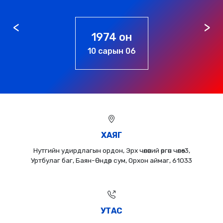
1976 он
01 сарын 01
ХАЯГ
Нутгийн удирдлагын ордон, Эрх чөлөөний өргөн чөлөө-3,
Уртбулаг баг, Баян-Өндөр сум, Орхон аймаг, 61033
УТАС