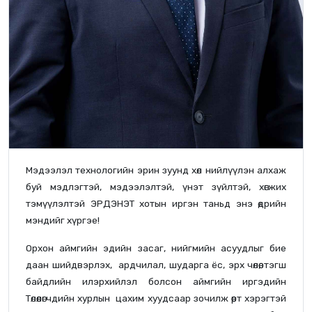
Мэдээлэл технологийн эрин зуунд хөл нийлүүлэн алхаж
буй мэдлэгтэй, мэдээлэлтэй, үнэт зүйлтэй, хөгжих
тэмүүлэлтэй ЭРДЭНЭТ хотын иргэн таньд энэ өдрийн
мэндийг хүргэе!
Орхон аймгийн эдийн засаг, нийгмийн асуудлыг бие
даан шийдвэрлэх, ардчилал, шударга ёс, эрх чөлөө, тэгш
байдлийн илэрхийлэл болсон аймгийн иргэдийн
Төлөөлөгчдийн хурлын цахим хуудсаар зочилж өөрт хэрэгтэй