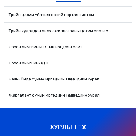
Төрийн цахим үйлчилгээний портал систем
Төрийн худалдан авах ажиллагааны цахим систем
Орхон аймгийн ИТХ-ын нэгдсэн сайт
Орхон аймгийн ЗДТГ
Баян-Өндөр сумын Иргэдийн Төлөөлөгчдийн хурал
Жаргалант сумын Иргэдийн Төлөөлөгчдийн хурал
ХУРЛЫН ТҮҮХ