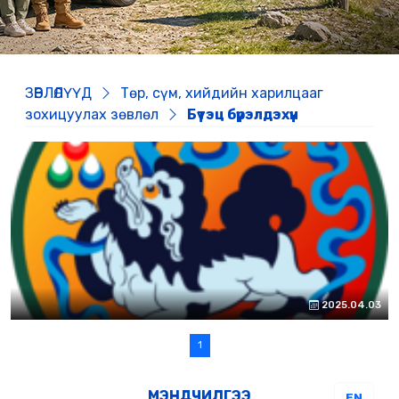
ЗӨВЛӨЛҮҮД
Төр, сүм, хийдийн харилцааг
зохицуулах зөвлөл
Бүтэц бүрэлдэхүүн
2025.04.03
1
МЭНДЧИЛГЭЭ
EN